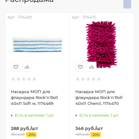
Арт. : 1174469
Арт. : 1174470
А
Насадка МОП для
Насадка МОП для
флаундера Rock'n'Roll
флаундера Rock'n'Roll
40х11 Soft м, 1174469
40х11 Chenil, 1174470
Есть в наличии: 1
шт.
Есть в наличии: 1
шт.
288
руб.
/шт
346
руб.
/шт
360
руб.
433
руб.
-
20
%
-
20
%