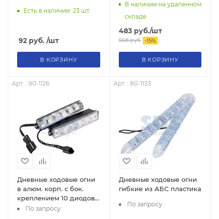
В наличии на удаленном
Есть в наличии: 23
шт.
складе
483
руб.
/шт
92
руб.
/шт
568
руб.
-
15
%
В КОРЗИНУ
В КОРЗИНУ
Арт. : 80-1126
Арт. : 80-1133
Дневные ходовые огни
Дневные ходовые огни
в алюм. корп. с бок.
гибкие из АБС пластика
креплением 10 диодов,
По запросу
10Вт встроен
По запросу
стабилизат.