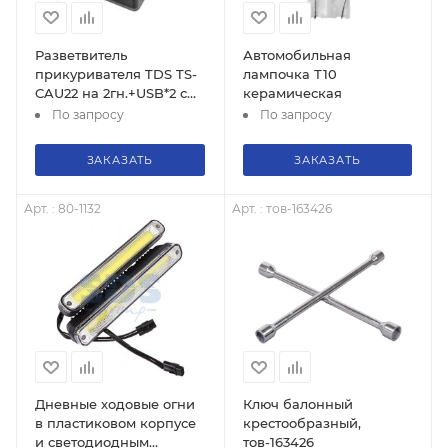
Разветвитель
Автомобильная
прикуривателя TDS TS-
лампочка Т10
CAU22 на 2гн.+USB*2 с
керамическая
удлинителем черный
По запросу
По запросу
(WF-0023)
ЗАКАЗАТЬ
ЗАКАЗАТЬ
Арт. : 80-1132
Арт. : тов-163426
Дневные ходовые огни
Ключ балонный
в пластиковом корпусе
крестообразный,
и светодиодным
тов-163426