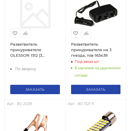
Разветвитель
Разветвитель
прикуривателя
прикуривателя на 3
OLESSON 1512 (3
гнезда, тов-163439
гнезда+2*USB 3,1А),
Под заказ
шт.
длина шнура до 60см,
В наличии на удаленном
По запросу
универсальный 12/24В
складе
ЗАКАЗАТЬ
ЗАКАЗАТЬ
Арт. : 80-2028
Арт. : 80-1321-9