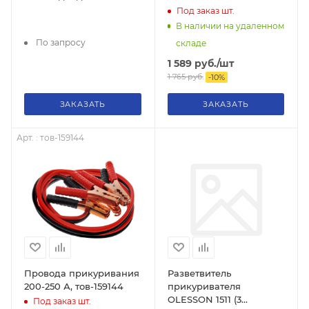
модулем 20 Вт, 8-16
Под заказ
шт.
Вольт
В наличии на удаленном
По запросу
складе
1 589
руб.
/шт
1 765
руб.
-
10
%
ЗАКАЗАТЬ
ЗАКАЗАТЬ
Арт. : тов-159144
Провода прикуривания
Разветвитель
200-250 А, тов-159144
прикуривателя
OLESSON 1511 (3
Под заказ
шт.