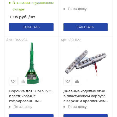
гнезда+2*USB 3,1А),
В наличии на удаленном
длина шнура до 60см,
По запросу
складе
универсальный 12/24В
1 195
руб.
/шт
ЗАКАЗАТЬ
ЗАКАЗАТЬ
Арт. : 1622294
Арт. : 80-1127
Воронка для ГСМ STVOL
Дневные ходовые огни
пластиковая, с
в пластиковом корпусе
гофрированным
с верхним креплением
носиком, d=135мм
16 диодов
По запросу
По запросу
(SFL01), 1622294