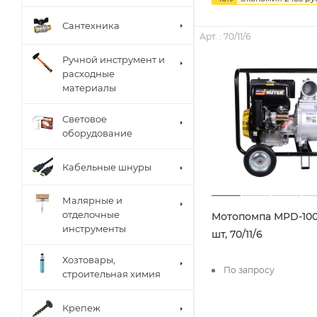
Сантехника
Арт. : 70/11/6
Ручной инструмент и
расходные
материалы
Световое
оборудование
Кабельные шнуры
Малярные и
отделочные
Мотопомпа MPD-100
инструменты
шт, 70/11/6
Хозтовары,
По запросу
строительная химия
Крепеж