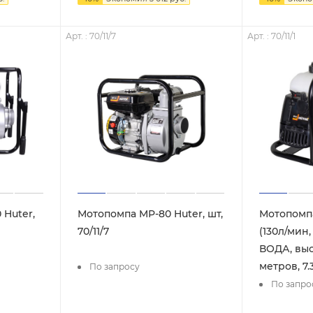
Арт. : 70/11/7
Арт. : 70/11/1
 Huter,
Мотопомпа MP-80 Huter, шт,
Мотопомпа
70/11/7
(130л/мин,
ВОДА, выс
метров, 7.3
По запросу
По запро