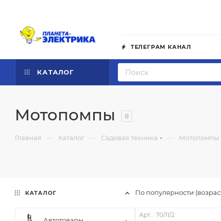
ТЕЛЕГРАМ КАНАЛ
КАТАЛОГ
Мотопомпы
8
—
—
—
Главная
Каталог
Садовая техника
Мотопомпы
По популярности (возра
КАТАЛОГ
Арт. : 70/11/2
Автотовары