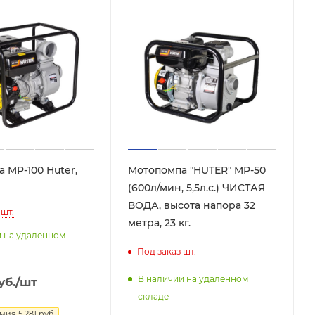
 MP-100 Huter,
Мотопомпа "HUTER" MP-50
(600л/мин, 5,5л.с.) ЧИСТАЯ
ВОДА, высота напора 32
шт.
метра, 23 кг.
и на удаленном
Под заказ
шт.
В наличии на удаленном
уб.
/шт
складе
омия
5 281
руб.