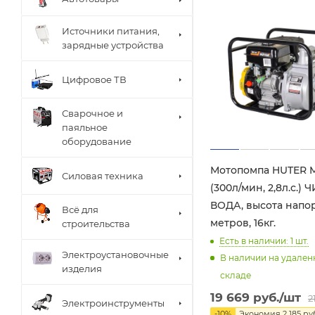
Источники питания,
зарядные устройства
Цифровое ТВ
Сварочное и
паяльное
оборудование
Мотопомпа HUTER 
Силовая техника
(300л/мин, 2,8л.с.)
ВОДА, высота напор
Всё для
метров, 16кг.
строительства
Есть в наличии: 1
шт.
Электроустановочные
В наличии на удале
изделия
складе
19 669
руб.
/шт
2
Электроинструменты
-
10
%
Экономия
2 185
руб