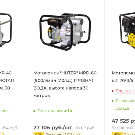
MP-40
Мотопомпа "HUTER" MPD-80
Мотопомпа
 ЧИСТАЯ
(900л/мин, 7,0л.с.) ГРЯЗНАЯ
шт, 70/11/5
а 30
ВОДА, высота напора 30
Под заказ
метров
В наличи
складе
нном
Есть в наличии: 1
шт.
47 525
р
27 105
руб.
/шт
52 806
руб.
1 854
руб.
30 117
руб.
-
10
%
Экон
.
-
10
%
Экономия
3 012
руб.