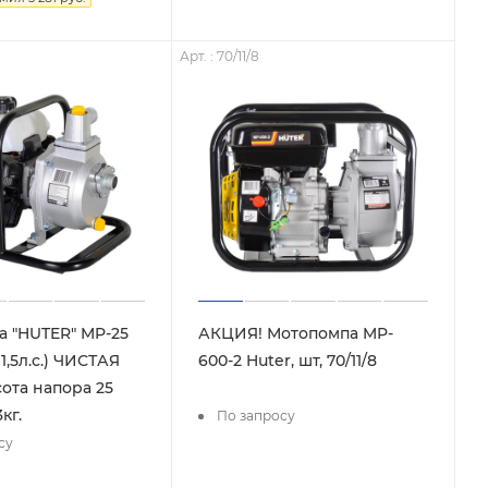
Арт. : 70/11/8
 "HUTER" MP-25
АКЦИЯ! Мотопомпа MP-
 1,5л.с.) ЧИСТАЯ
600-2 Huter, шт, 70/11/8
ота напора 25
кг.
По запросу
су