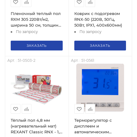
Пленочный теплый пол
Коврик с подогревом
RXM 305 220Вт/м2,
RNX-50 (220В, 50Гц,
ширина 50 см, толщина
50Вт, IPX1, 400х600мм)
(0,338) REXANT
По запросу
По запросу
инфракрасный
ЗАКАЗАТЬ
ЗАКАЗАТЬ
Арт. : 51-0503-2
Арт. : 51-0561
Тёплый пол 4,8 мм
Терморегулятор с
(нагревательный мат)
дисплеем и
REXANT Classic RNX - 1,5
автоматическим