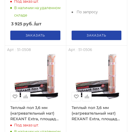
м2 - 225Вт (двухжильный
программированием
Под заказ
шт.
с экраном)
(R06XT) кремовый цвет
В наличии на удаленном
REXANT
По запросу
складе
3 925
руб.
/шт
ЗАКАЗАТЬ
ЗАКАЗАТЬ
Арт. : 51-0508
Арт. : 51-0506
Теплый пол 3,6 мм
Теплый пол 3,6 мм
(нагревательный мат)
(нагревательный мат)
REXANT Extra, площадь
REXANT Extra, площадь
4,0 м2 (0,5 х 8,0метров),
3,0 м2 (0,5 х 6,0 метров),
Под заказ
шт.
640Вт, (двух жильный)
480Вт, (двух жильный)
В наличии на удаленном