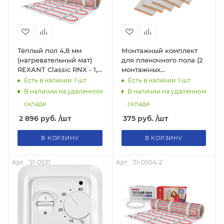
Тёплый пол 4,8 мм
Монтажный комплект
(нагревательный мат)
для пленочного пола (2
REXANT Classic RNX - 1,0
монтажных
м2 - 150Вт (двухжильный
зажима,винил мастика)
Есть в наличии: 1
шт.
Есть в наличии: 1
шт.
с экраном)
В наличии на удаленном
В наличии на удаленном
складе
складе
2 896
руб.
/шт
375
руб.
/шт
В КОРЗИНУ
В КОРЗИНУ
Арт. : 51-0531
Арт. : 51-0504-2