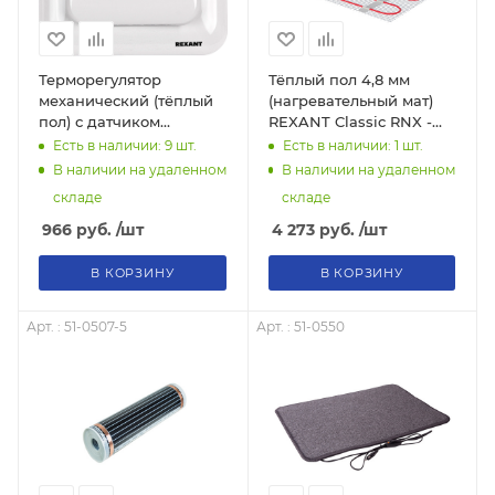
Терморегулятор
Тёплый пол 4,8 мм
механический (тёплый
(нагревательный мат)
пол) с датчиком
REXANT Classic RNX -
температуры (3600Вт)
2,0 м2 - 300Вт
Есть в наличии: 9
шт.
Есть в наличии: 1
шт.
REXANT
(двухжильный с
В наличии на удаленном
В наличии на удаленном
экраном)
складе
складе
966
руб.
/шт
4 273
руб.
/шт
В КОРЗИНУ
В КОРЗИНУ
Арт. : 51-0507-5
Арт. : 51-0550