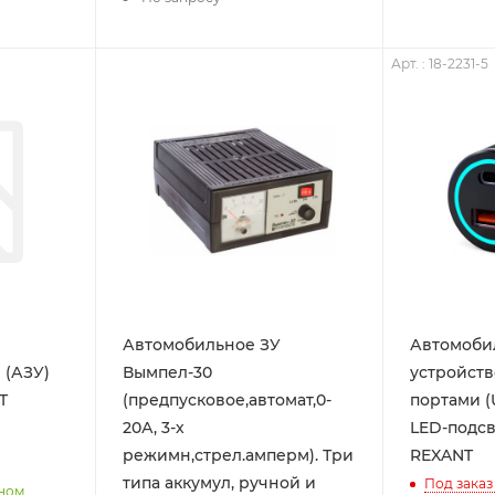
Арт. : 18-2231-5
Автомобильное ЗУ
Автомоби
 (АЗУ)
Вымпел-30
устройств
T
(предпусковое,автомат,0-
портами (
20А, 3-х
LED-подсв
режимн,стрел.амперм). Три
REXANT
типа аккумул, ручной и
Под заказ
нном