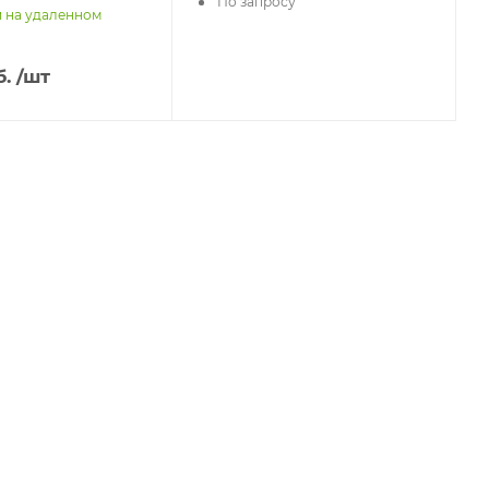
По запросу
и на удаленном
.
/шт