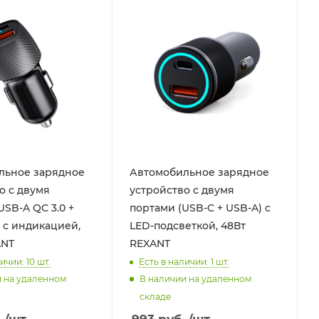
льное зарядное
Автомобильное зарядное
о с двумя
устройство c двумя
USB-A QC 3.0 +
портами (USB-C + USB-A) c
 с индикацией,
LED-подсветкой, 48Вт
ANT
REXANT
ичии: 10
шт.
Есть в наличии: 1
шт.
и на удаленном
В наличии на удаленном
складе
.
/шт
993
руб.
/шт