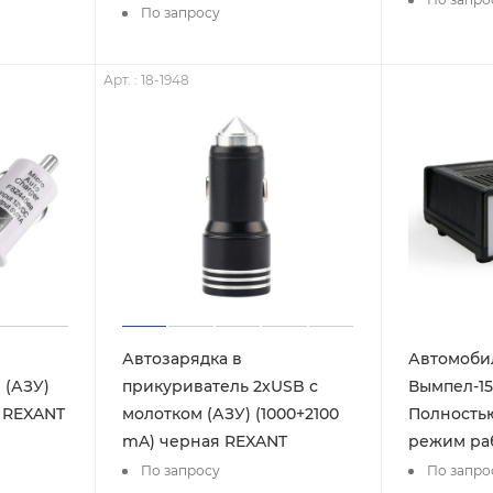
По запросу
Арт. : 18-1948
Автозарядка в
Автомоби
 (АЗУ)
прикуриватель 2хUSB с
Вымпел-15 
я REXANT
молотком (АЗУ) (1000+2100
Полность
mA) черная REXANT
режим ра
По запросу
По запро