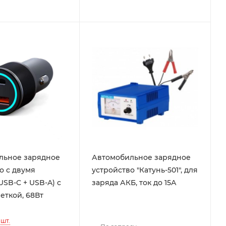
льное зарядное
Автомобильное зарядное
о c двумя
устройство "Катунь-501", для
USB-C + USB-A) c
заряда АКБ, ток до 15А
еткой, 68Вт
шт.