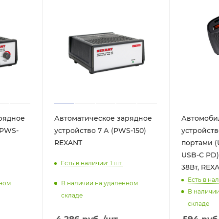
рядное
Автоматическое зарядное
Автомоби
(PWS-
устройство 7 А (PWS-150)
устройств
REXANT
портами (
USB-C PD)
Есть в наличии: 1
шт.
38Вт, REX
Есть в нал
нном
В наличии на удаленном
В наличи
складе
складе
4 286
руб.
/шт
594
руб