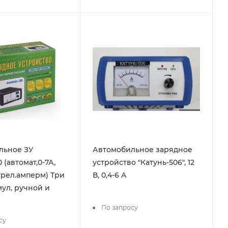
льное ЗУ
Автомобильное зарядное
(автомат,0-7А,
устройство "Катунь-506", 12
стрел.амперм) Три
В, 0,4-6 А
мул, ручной и
По запросу
су