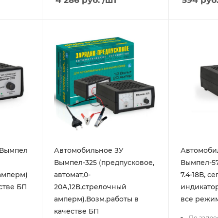
 Вымпел
Автомобильное ЗУ
Автомоби
Вымпел-325 (предпусковое,
Вымпел-57
амперм)
автомат,0-
7.4-18В, 
стве БП
20А,12В,стрелочный
индикатор
амперм).Возм.работы в
все режи
качестве БП
По запро