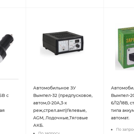
Автомобильное ЗУ
Автомоби
SB с
Вымпел-32 (предпусковое,
Вымпел-20 
автом,0-20А,3-х
6/12/18В, 
ая
реж,стрел.амп)Гелевые,
типа акку
AGM, Лодочные,Тяговые
автомат.
АКБ.
По запро
По запросу