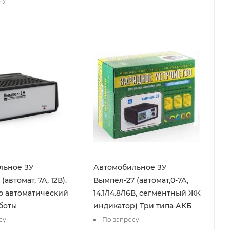
льное ЗУ
Автомобильное ЗУ
(автомат, 7А, 12В).
Вымпел-27 (автомат,0-7А,
ю автоматический
14.1/14.8/16В, сегментный ЖК
боты
индикатор) Три типа АКБ
су
По запросу