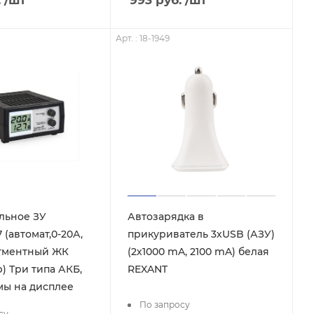
Арт. : 18-1949
льное ЗУ
Автозарядка в
 (автомат,0-20А,
прикуриватель 3хUSB (АЗУ)
сегментный ЖК
(2х1000 mA, 2100 mA) белая
) Три типа АКБ,
REXANT
мы на дисплее
По запросу
су