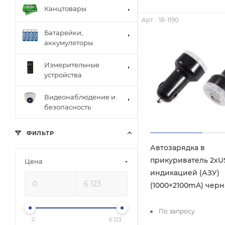
Канцтовары
Арт. : 18-1190
Батарейки,
аккумуляторы
Измерительные
устройства
Видеонаблюдение и
безопасность
ФИЛЬТР
Автозарядка в
прикуриватель 2хU
Цена
индикацией (АЗУ)
(1000+2100mA) черн
По запросу
0
6 123