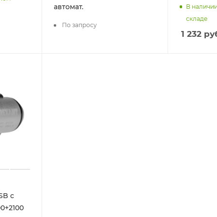
автомат.
В наличи
складе
По запросу
1 232
руб
SB с
00+2100