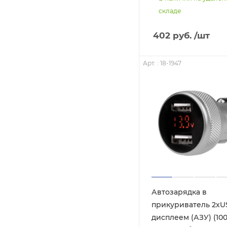
складе
402
руб.
/шт
Арт. : 18-1947
Автозарядка в
прикуриватель 2хU
дисплеем (АЗУ) (10