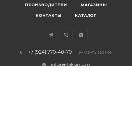
ПРОИЗВОДИТЕЛИ
МАГАЗИНЫ
КОНТАКТЫ
КАТАЛОГ
+7 (924) 770-40-70
ЗАКАЗАТЬ ЗВОНОК
info@etaksimo.ru
п. Таксимо, ул. Белорусская 1А, ТЦ
"НОРД"
ПОДПИСАТЬСЯ НА РАССЫЛКУ
ПОЛИТИКА КОНФИДЕНЦИАЛЬНОСТИ