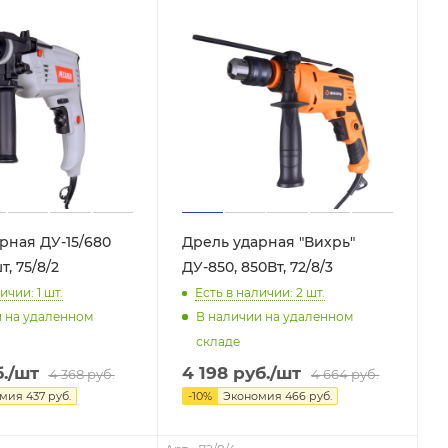
рная ДУ-15/680
Дрель ударная "Вихрь"
т, 75/8/2
ДУ-850, 850Вт, 72/8/3
ичии: 1
шт.
Есть в наличии: 2
шт.
и на удаленном
В наличии на удаленном
складе
.
/шт
4 198
руб.
/шт
4 368
руб.
4 664
руб.
омия
437
руб.
-
10
%
Экономия
466
руб.