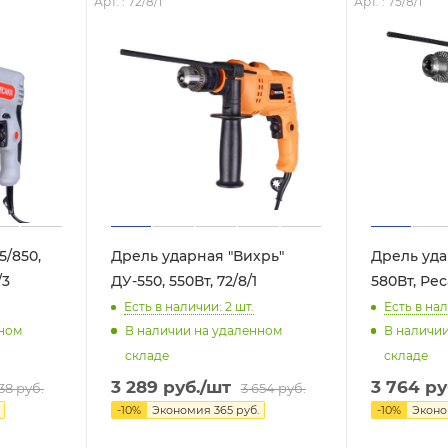
Арт. : 72/8/1
Арт. : 75/8/1
5/850,
Дрель ударная "Вихрь"
Дрель уда
/3
ДУ-550, 550Вт, 72/8/1
580Вт, Рес
Есть в наличии: 2
шт.
Есть в нал
нном
В наличии на удаленном
В наличи
складе
складе
3 289
руб.
/шт
3 764
ру
238
руб.
3 654
руб.
-
10
%
Экономия
365
руб.
-
10
%
Экон