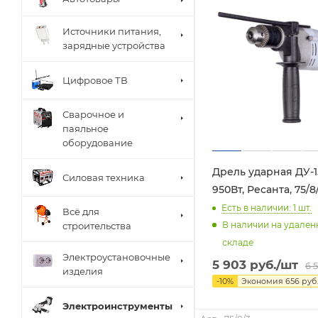
Источники питания,
зарядные устройства
Цифровое ТВ
Сварочное и
паяльное
оборудование
Дрель ударная ДУ-1
Силовая техника
950Вт, Ресанта, 75/8
Есть в наличии: 1
шт.
Всё для
В наличии на удале
строительства
складе
Электроустановочные
5 903
руб.
/шт
6 
изделия
-
10
%
Экономия
656
руб.
Электроинструменты