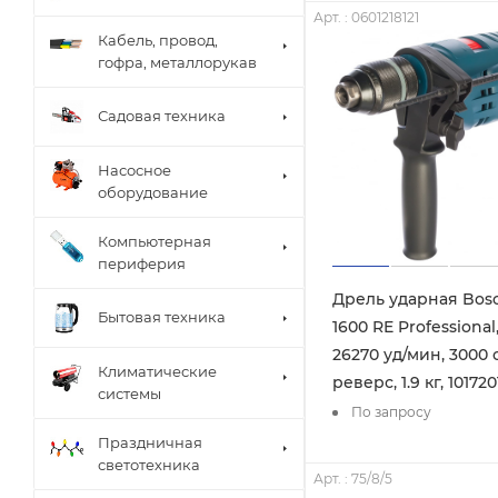
Арт. : 0601218121
Кабель, провод,
гофра, металлорукав
Садовая техника
Насосное
оборудование
Компьютерная
периферия
Дрель ударная Bos
Бытовая техника
1600 RE Professional,
26270 уд/мин, 3000 
Климатические
реверс, 1.9 кг, 101720
системы
По запросу
Праздничная
светотехника
Арт. : 75/8/5