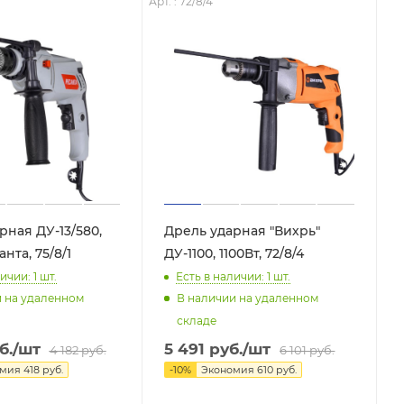
Арт. : 72/8/4
рная ДУ-13/580,
Дрель ударная "Вихрь"
анта, 75/8/1
ДУ-1100, 1100Вт, 72/8/4
ичии: 1
шт.
Есть в наличии: 1
шт.
и на удаленном
В наличии на удаленном
складе
б.
/шт
5 491
руб.
/шт
4 182
руб.
6 101
руб.
омия
418
руб.
-
10
%
Экономия
610
руб.