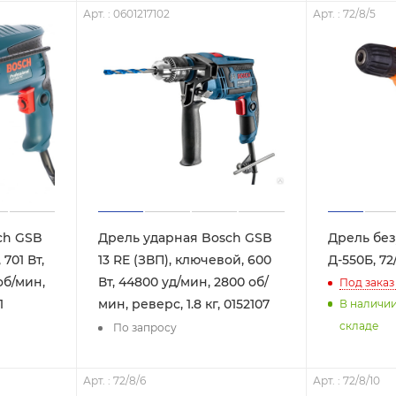
Арт. : 0601217102
Арт. : 72/8/5
ch GSB
Дрель ударная Bosch GSB
Дрель бе
 701 Вт,
13 RE (ЗВП), ключевой, 600
Д-550Б, 72
об/мин,
Вт, 44800 уд/мин, 2800 об/
Под заказ
1
мин, реверс, 1.8 кг, 0152107
В наличи
складе
По запросу
Арт. : 72/8/6
Арт. : 72/8/10