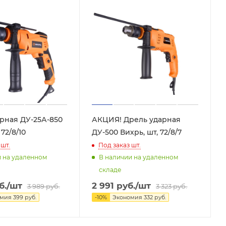
рная ДУ-25А-850
АКЦИЯ! Дрель ударная
 72/8/10
ДУ-500 Вихрь, шт, 72/8/7
шт.
Под заказ
шт.
и на удаленном
В наличии на удаленном
складе
б.
/шт
2 991
руб.
/шт
3 989
руб.
3 323
руб.
омия
399
руб.
-
10
%
Экономия
332
руб.