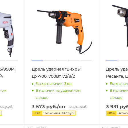
5/950М,
Дрель ударная "Вихрь"
Дрель уда
/4
ДУ-700, 700Вт, 72/8/2
Ресанта, ш
Есть в наличии: 3
шт.
Есть в нал
нном
В наличии на удаленном
В наличи
складе
складе
3 573
руб.
/шт
3 931
руб
559
руб.
3 970
руб.
-
10
%
Экономия
397
руб.
-
10
%
Экон