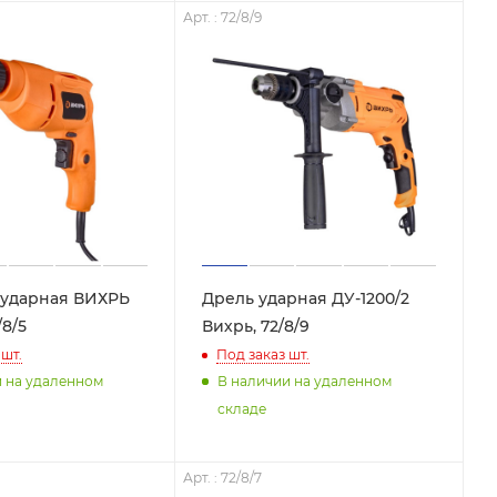
Арт. : 72/8/9
зударная ВИХРЬ
Дрель ударная ДУ-1200/2
/8/5
Вихрь, 72/8/9
шт.
Под заказ
шт.
и на удаленном
В наличии на удаленном
складе
Арт. : 72/8/7