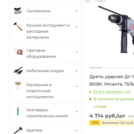
Арт. : 75/8/3
Сантехника
Ручной инструмент и
расходные
материалы
Световое
оборудование
Кабельные шнуры
Дрель ударная ДУ-1
850Вт, Ресанта, 75/8
Малярные и
отделочные
Есть в наличии: 1
шт.
инструменты
В наличии на удале
складе
Хозтовары,
4 714
руб.
/шт
строительная химия
5 
-
10
%
Экономия
524
руб.
Крепеж