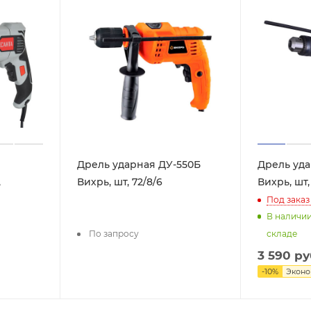
Дрель ударная ДУ-550Б
Дрель уда
,
Вихрь, шт, 72/8/6
Вихрь, шт,
Под заказ
В наличи
По запросу
складе
3 590
ру
-
10
%
Экон