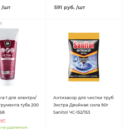
/шт
591
руб.
/шт
68
ra-1 для электро/
Антизасор для чистки труб
румента туба 200
Экстра Двойная сила 90г
668
Sanitol ЧС-152/153
шт.
и на удаленном