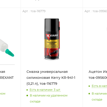
Арт. : тов-116779
Арт. : тов-0956
ная
Смазка универсальная
Ацетон Иви
 REXANT
силиконовая Kerry KR-941-1
тов-09560
(0,21 л), тов-116779
Есть в нал
Есть в наличии: 3
шт.
нном
В наличи
В наличии на удаленном
складе
складе