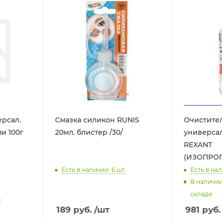
рсал.
Смазка силикон RUNIS
Очистите
и 100г
20мл. блистер /30/
универсальны
REXANT
(ИЗОПРО
Есть в наличии: 6
шт.
Есть в нал
В наличи
складе
.
189
руб.
/шт
981
руб.