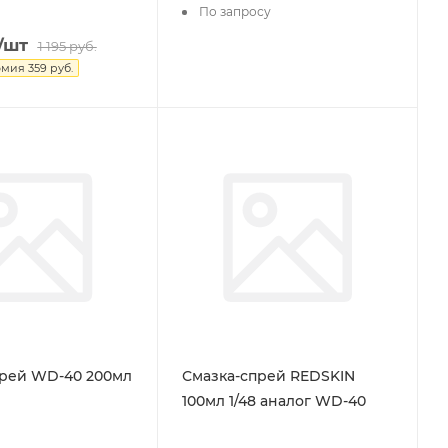
По запросу
/шт
1 195
руб.
омия
359
руб.
прей WD-40 200мл
Смазка-спрей REDSKIN
100мл 1/48 аналог WD-40