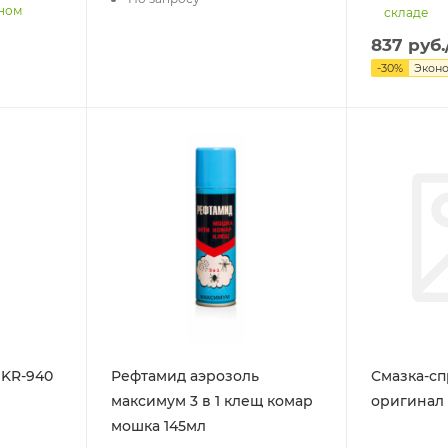
нном
складе
837
руб.
-
30
%
Экон
 KR-940
Рефтамид аэрозоль
Смазка-с
максимум 3 в 1 клещ комар
оригинал
мошка 145мл