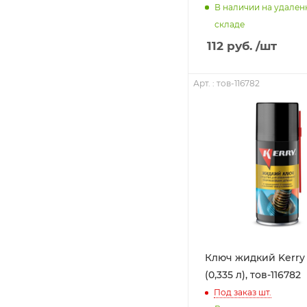
В наличии на удале
складе
112
руб.
/шт
Арт. : тов-116782
Ключ жидкий Kerry
(0,335 л), тов-116782
Под заказ
шт.