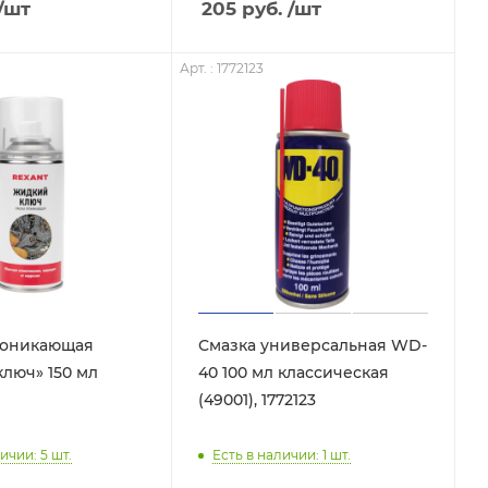
/шт
205
руб.
/шт
Арт. : 1772123
роникающая
Смазка универсальная WD-
люч» 150 мл
40 100 мл классическая
(49001), 1772123
ичии: 5
шт.
Есть в наличии: 1
шт.