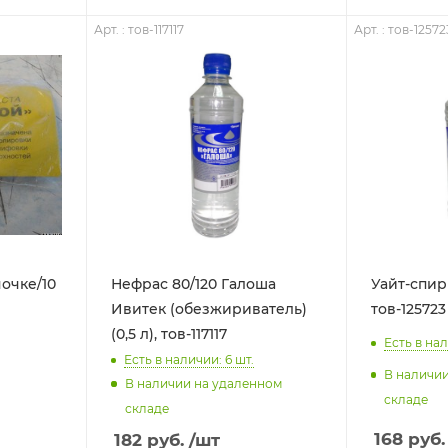
Арт. : тов-117117
Арт. : тов-12572
ночке/10
Нефрас 80/120 Галоша
Уайт-спири
Ивитек (обезжириватель)
тов-125723
(0,5 л), тов-117117
Есть в нал
Есть в наличии: 6
шт.
В наличи
В наличии на удаленном
складе
складе
168
руб.
182
руб.
/шт