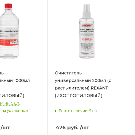
ль
Очиститель
й 1000мл
универсальный 200мл (с
распылителем) REXANT
ПИЛОВЫЙ)
(ИЗОПРОПИЛОВЫЙ)
ичии: 5
шт.
и на удаленном
Есть в наличии: 9
шт.
/шт
426
руб.
/шт