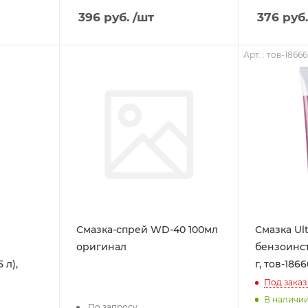
396
руб.
/шт
376
руб.
Арт. : тов-1866
Смазка-спрей WD-40 100мл
Смазка Ult
оригинал
бензоинст
 л),
г, тов-186
Под заказ
В наличи
По запросу