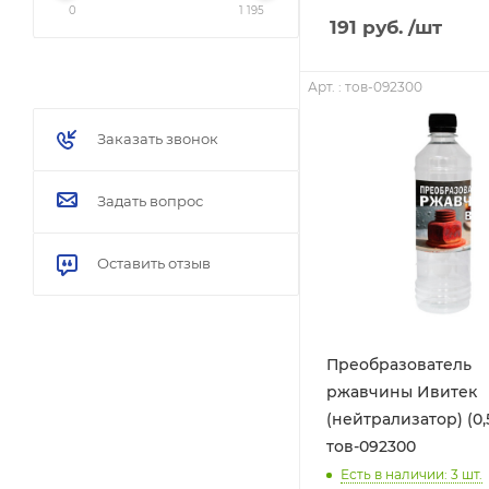
0
1 195
191
руб.
/шт
Арт. : тов-092300
Заказать звонок
Задать вопрос
Оставить отзыв
Преобразователь
ржавчины Ивитек
(нейтрализатор) (0,5
тов-092300
Есть в наличии: 3
шт.