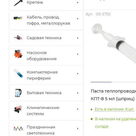
Крепеж
Арт. : 09-3750
Кабель, провод,
гофра, металлорукав
Садовая техника
Насосное
оборудование
Компьютерная
периферия
Паста теплопровод
Бытовая техника
КПТ-8 5 мл (шприц)
Климатические
Есть в наличии: 6
шт.
системы
В наличии на удале
складе
Праздничная
светотехника