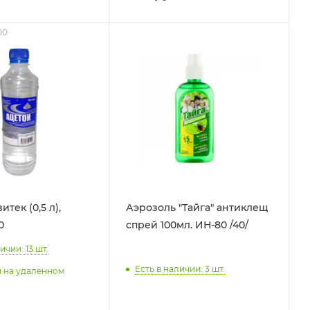
00
тек (0,5 л),
Аэрозоль "Тайга" антиклещ
0
спрей 100мл. ИН-80 /40/
ичии: 13
шт.
Есть в наличии: 3
шт.
и на удаленном