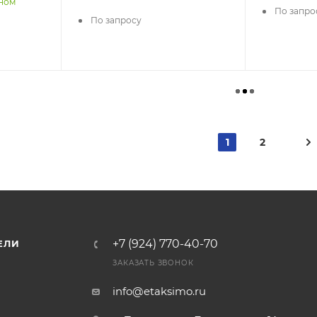
нном
По запро
По запросу
1
2
+7 (924) 770-40-70
ЕЛИ
ЗАКАЗАТЬ ЗВОНОК
info@etaksimo.ru