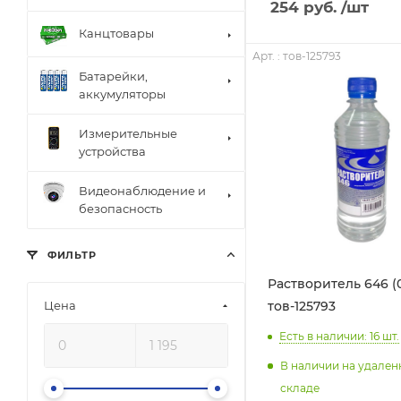
254
руб.
/шт
Канцтовары
Арт. : тов-125793
Батарейки,
аккумуляторы
Измерительные
устройства
Видеонаблюдение и
безопасность
ФИЛЬТР
Растворитель 646 (0,
Цена
тов-125793
Есть в наличии: 16
шт.
В наличии на удале
складе