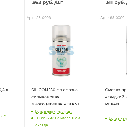
311
руб.
362
руб.
/шт
Арт. : 85-0008
Арт. : 85-0009
4 л),
SILICON 150 мл смазка
Смазка п
силиконовая
«Жидкий к
многоцелевая REXANT
REXANT
Есть в наличии: 4
шт.
нном
В наличии на удаленном
Есть в нал
складе