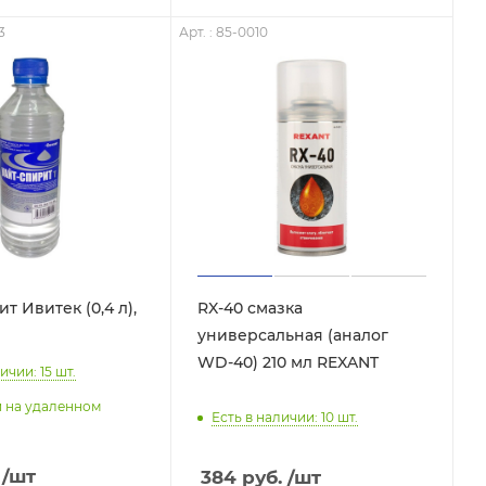
3
Арт. : 85-0010
т Ивитек (0,4 л),
RX-40 смазка
универсальная (аналог
WD-40) 210 мл REXANT
ичии: 15
шт.
и на удаленном
Есть в наличии: 10
шт.
/шт
384
руб.
/шт