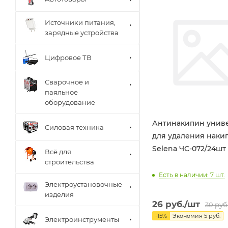
Источники питания,
зарядные устройства
Цифровое ТВ
Сварочное и
паяльное
оборудование
Антинакипин униве
Силовая техника
для удаления накип
Selena ЧС-072/24шт
Всё для
строительства
Есть в наличии: 7
шт.
Электроустановочные
изделия
26
руб.
/шт
30
руб
-
15
%
Экономия
5
руб.
Электроинструменты