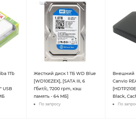
ba 1Tb
Жесткий диск 1 ТБ WD Blue
Внешний H
[WD10EZEX], [SATA III, 6
Canvio RE
" USB
Гбит/с, 7200 rpm, кэш
[HDTP210EK
МБ
память - 64 МБ]
Black, Ca
По запросу
По запро