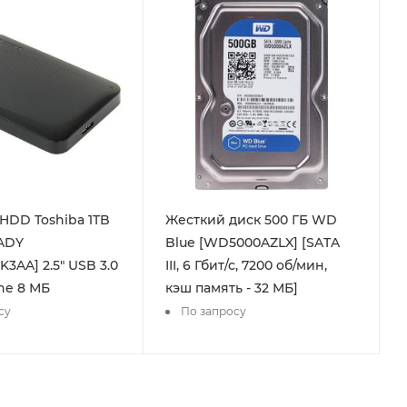
DD Toshiba 1TB
Жесткий диск 500 ГБ WD
ADY
Blue [WD5000AZLX] [SATA
3AA] 2.5" USB 3.0
III, 6 Гбит/с, 7200 об/мин,
che 8 МБ
кэш память - 32 МБ]
су
По запросу