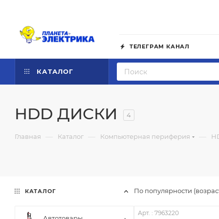
ТЕЛЕГРАМ КАНАЛ
КАТАЛОГ
HDD ДИСКИ
4
—
—
—
Главная
Каталог
Компьютерная периферия
H
По популярности (возра
КАТАЛОГ
Арт. : 7963220
Автотовары