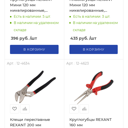
Мини 120 мм
Мини 120 мм
никелированные,
никелированные,
авторазжим, обливные
авторазжим, обливные
Есть в наличии: 5
шт.
Есть в наличии: 3
шт.
рукоятки
рукоятки
В наличии на удаленном
В наличии на удаленном
складе
складе
396
руб.
/шт
435
руб.
/шт
В КОРЗИНУ
В КОРЗИНУ
Арт. : 12-4634
Арт. : 12-4623
Клещи переставные
Круглогубцы REXANT
REXANT 200 мм
160 мм