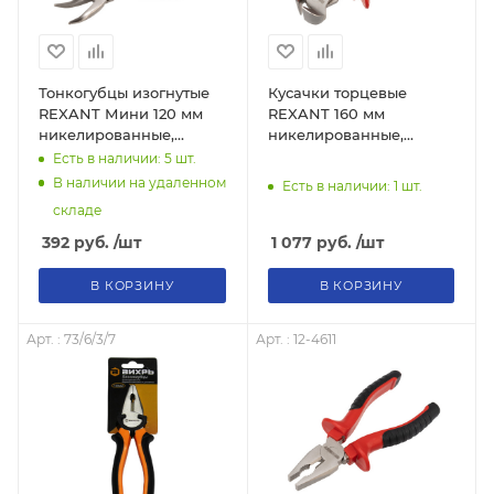
Тонкогубцы изогнутые
Кусачки торцевые
REXANT Мини 120 мм
REXANT 160 мм
никелированные,
никелированные,
авторазжим, обливные
двухкомпонентные
Есть в наличии: 5
шт.
рукоятки
рукоятки
В наличии на удаленном
Есть в наличии: 1
шт.
складе
392
руб.
/шт
1 077
руб.
/шт
В КОРЗИНУ
В КОРЗИНУ
Арт. : 73/6/3/7
Арт. : 12-4611