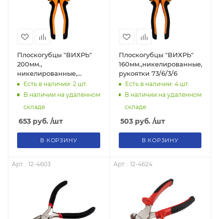
Плоскогубцы "ВИХРЬ"
Плоскогубцы "ВИХРЬ"
200мм.,
160мм.,никелированные,дву
никелированные,
рукоятки 73/6/3/6
двухкомпонентные
Есть в наличии: 2
шт.
Есть в наличии: 4
шт.
рукоятки 73/6/3/8
В наличии на удаленном
В наличии на удаленном
складе
складе
653
руб.
/шт
503
руб.
/шт
В КОРЗИНУ
В КОРЗИНУ
Арт. : 12-4603
Арт. : 12-4624