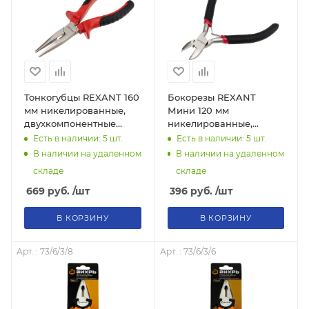
Тонкогубцы REXANT 160
Бокорезы REXANT
мм никелированные,
Мини 120 мм
двухкомпонентные
никелированные,
рукоятки
авторазжим, обливные
Есть в наличии: 5
шт.
Есть в наличии: 5
шт.
рукоятки
В наличии на удаленном
В наличии на удаленном
складе
складе
669
руб.
/шт
396
руб.
/шт
В КОРЗИНУ
В КОРЗИНУ
Арт. : 73/6/3/8
Арт. : 73/6/3/6