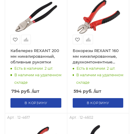
Кабелерез REXANT 200
Бокорезы REXANT 160
мм никелированный,
мм никелированные,
обливные рукоятки
двухкомпонентные
рукоятки
Есть в наличии: 2
шт.
Есть в наличии: 2
шт.
В наличии на удаленном
В наличии на удаленном
складе
складе
794
руб.
/шт
594
руб.
/шт
В КОРЗИНУ
В КОРЗИНУ
Арт. : 12-4617
Арт. : 12-4602