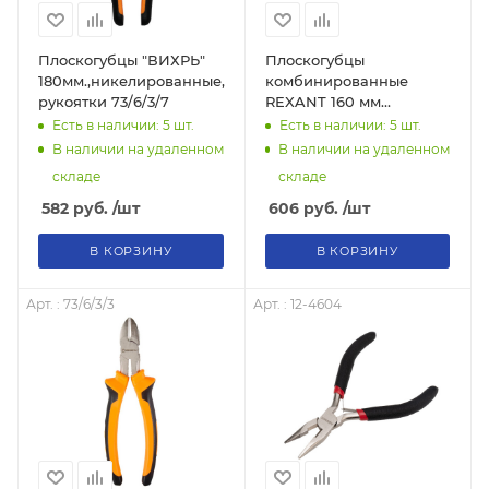
Плоскогубцы "ВИХРЬ"
Плоскогубцы
180мм.,никелированные,двухкомпонентные
комбинированные
рукоятки 73/6/3/7
REXANT 160 мм
никелированные,
Есть в наличии: 5
шт.
Есть в наличии: 5
шт.
двухкомпонентные
В наличии на удаленном
В наличии на удаленном
рукоятки
складе
складе
582
руб.
/шт
606
руб.
/шт
В КОРЗИНУ
В КОРЗИНУ
Арт. : 73/6/3/3
Арт. : 12-4604