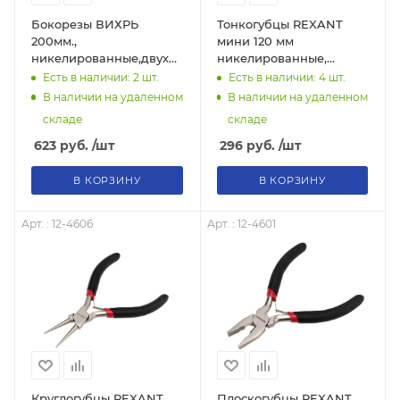
Бокорезы ВИХРЬ
Тонкогубцы REXANT
200мм.,
мини 120 мм
никелированные,двухкомпонентные
никелированные,
рукоятки 73/6/3/3
авторазжим, обливные
Есть в наличии: 2
шт.
Есть в наличии: 4
шт.
рукоятки
В наличии на удаленном
В наличии на удаленном
складе
складе
623
руб.
/шт
296
руб.
/шт
В КОРЗИНУ
В КОРЗИНУ
Арт. : 12-4606
Арт. : 12-4601
Круглогубцы REXANT
Плоскогубцы REXANT