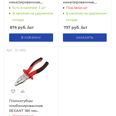
никелированные,
никелированные,
обливные рукоятки
двухкомпонентные
Есть в наличии: 3
шт.
Под заказ
шт.
рукоятки
В наличии на удаленном
В наличии на удаленном
складе
складе
876
руб.
/шт
757
руб.
/шт
В КОРЗИНУ
ЗАКАЗАТЬ
Арт. : 12-4612
Плоскогубцы
комбинированные
REXANT 180 мм
никелированные,