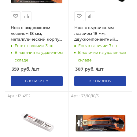
Нож с выдвижным
Нож с выдвижным
лезвием 18 мм,
лезвием 18 мм,
металллический корпус,
двухкомпонентный
автоматический
корпус, автоматический
Есть в наличии: 3
шт.
Есть в наличии: 7
шт.
фиксатор, Вихрь,
фиксатор, Вихрь,
В наличии на удаленном
В наличии на удаленном
73/10/10/1
73/10/10/4
складе
складе
359
руб.
/шт
307
руб.
/шт
В КОРЗИНУ
В КОРЗИНУ
Арт. : 12-4912
Арт. : 73/10/10/3