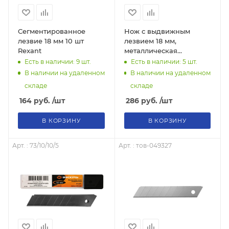
Сегментированное
Нож с выдвижным
лезвие 18 мм 10 шт
лезвием 18 мм,
Rexant
металлическая
направляющая,
Есть в наличии: 9
шт.
Есть в наличии: 5
шт.
винтовой фиксатор,
В наличии на удаленном
В наличии на удаленном
Вихрь, 73/10/10/3
складе
складе
164
руб.
/шт
286
руб.
/шт
В КОРЗИНУ
В КОРЗИНУ
Арт. : 73/10/10/5
Арт. : тов-049327