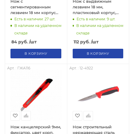
Нож с
Нож с выдвижным
сегментированным
лезвием 18 мм,
лезвием 18 мм корпус
пластиковый корпус,
пластик Rexant
металлическая
Есть в наличии: 27
шт.
Есть в наличии: 9
шт.
направляющая, Вихрь,
В наличии на удаленном
В наличии на удаленном
73/10/10/2
складе
складе
84
руб.
/шт
112
руб.
/шт
В КОРЗИНУ
В КОРЗИНУ
Арт. : ГЖА116
Арт. : 12-4922
Нож канцелярский 9мм,
Нож строительный
фиксатор, цвет корп.
нержавеющая сталь