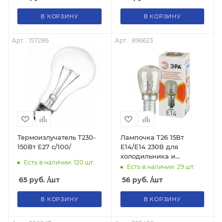
В КОРЗИНУ
В КОРЗИНУ
Арт. : 157286
Арт. : 896623
Термоизлучатель Т230-
Лампочка T26 15Вт
150Вт Е27 с/100/
Е14/E14 230В для
холодильника и
Есть в наличии: 120
шт.
швейной машины КНР
Есть в наличии: 29
шт.
ЭРА Б0066403, 896623
65
руб.
/шт
56
руб.
/шт
В КОРЗИНУ
В КОРЗИНУ