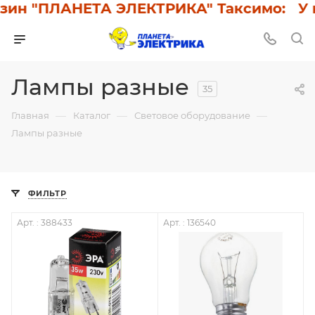
н "ПЛАНЕТА ЭЛЕКТРИКА" Таксимо: У нас 
Лампы разные
35
—
—
—
Главная
Каталог
Световое оборудование
Лампы разные
ФИЛЬТР
Арт. : 388433
Арт. : 136540