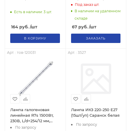
прозрачная,
Под заказ
шт.
В наличии на удаленном
Есть в наличии: 3
шт.
складе
164
руб.
/шт
67
руб.
/шт
В КОРЗИНУ
ЗАКАЗАТЬ
Арт. : тов-120031
Арт. : 3527
Лампа галогеновая
Лампа ИКЗ 220-250 Е27
линейная R7s 1500Вт,
(15шт/уп) Саранск белая
230В, L/d=254/12 мм,
По запросу
тов-120031
По запросу