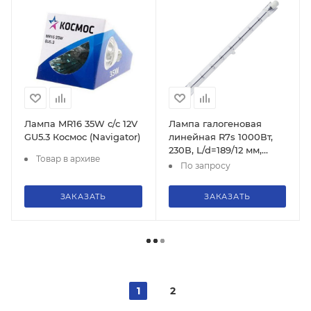
Лампа MR16 35W с/с 12V
Лампа галогеновая
GU5.3 Космос (Navigator)
линейная R7s 1000Вт,
230В, L/d=189/12 мм,
Товар в архиве
тов-114284
По запросу
ЗАКАЗАТЬ
ЗАКАЗАТЬ
1
2