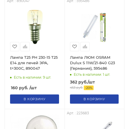
Арт. : 890047
Арт. : 595486
Лампа Т25 РН 230-15 Т25
Лампа ЛЮМ OSRAM
Е14 для печей ЭРА,
Dulux S 11W/21-840 G23
t=300C, 890047
(Германия), 595486
Есть в наличии: 1
шт.
Есть в наличии: 9
шт.
362
руб.
/шт
160
руб.
/шт
453
руб.
-
20
%
В КОРЗИНУ
В КОРЗИНУ
Арт. : 223683