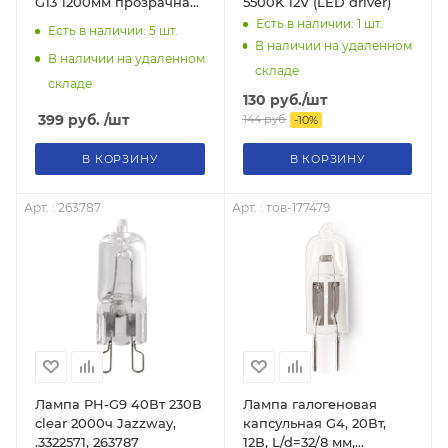
G13 1200мм прозрачная
5500K 12V (LED driver)
IN HOME
Есть в наличии: 1
шт.
Есть в наличии: 5
шт.
В наличии на удаленном
В наличии на удаленном
складе
складе
130
руб.
/шт
399
руб.
/шт
144
руб.
-
10
%
В КОРЗИНУ
В КОРЗИНУ
Арт. : 263787
Арт. : тов-177479
Лампа PH-G9 40Вт 230В
Лампа галогеновая
clear 2000ч Jazzway,
капсульная G4, 20Вт,
.3322571, 263787
12В, L/d=32/8 мм,