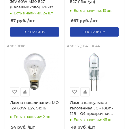
36V 60W М50 E27
E27 (15шт/уп)
(Калашниково), 67687
Есть в наличии: 13
шт.
Есть в наличии: 24
шт.
57
руб.
/шт
667
руб.
/шт
В КОРЗИНУ
В КОРЗИНУ
Арт. : 91916
Арт. : SQ0341-0044
Лампа накаливания МО
Лампа капсульная
12V 60W E27, 91916
галогенная JC - 10Вт -
12В - G4 прозрачная
Есть в наличии: 2
шт.
TDM SQ0341-0044
Есть в наличии: 45
шт.
54
руб.
/шт
49
руб.
/шт