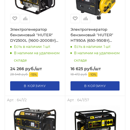
Электрогенератор
Электрогенератор
бензиновый "HUTER"
бензиновый "HUTER"
DY2500L (1600-2000Вт)
HT950A (650-950Вт)
четырёхтактный, 395 г/
двухтактный, 534 г/
Есть в наличии: 1
шт.
Есть в наличии: 1
шт.
кВт*ч, 36кг.
кВт*ч, 17кг, 64/1/1
В наличии на удаленном
В наличии на удаленном
складе
складе
24 266
руб.
/шт
16 625
руб.
/шт
28 548
руб.
18 472
руб.
-
15
%
-
10
%
В КОРЗИНУ
В КОРЗИНУ
Арт. : 64/1/2
Арт. : 64/1/57