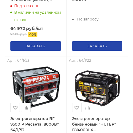
четырёхтактный, 374 г/
Под заказ
шт.
кВт*ч, 74кг.
В наличии на удаленном
По запросу
складе
64 972
руб.
/шт
72 191
руб.
-
10
%
ЗАКАЗАТЬ
ЗАКАЗАТЬ
Арт. : 64/1/53
Арт. : 64/1/22
Электрогенератор БГ
Электрогенератор
9500 Р Ресанта, 8000Вт,
бензиновый "HUTER"
64/1/53
DY4000LX