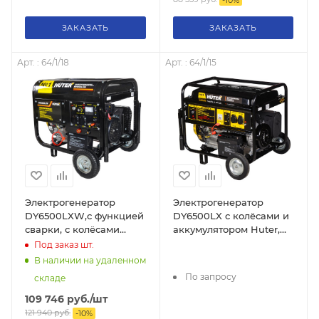
-
10
%
ЗАКАЗАТЬ
ЗАКАЗАТЬ
Арт. : 64/1/18
Арт. : 64/1/15
Электрогенератор
Электрогенератор
DY6500LXW,с функцией
DY6500LX с колёсами и
сварки, с колёсами
аккумулятором Huter,
Huter, 64/1/18
64/1/15
Под заказ
шт.
В наличии на удаленном
По запросу
складе
109 746
руб.
/шт
121 940
руб.
-
10
%