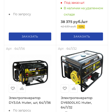
электростартер (3000-
Под заказ
шт.
3300Вт)
В наличии на удаленном
четырёхтактный, 395 г/
По запросу
складе
кВт*ч, 41кг.
38 375
руб.
/шт
42 639
руб.
-
10
%
ЗАКАЗАТЬ
ЗАКАЗАТЬ
Арт. : 64/1/56
Арт. : 64/1/32
Электрогенератор
Электрогенератор
DY3.0A Huter, шт, 64/1/56
DY6500LXG Huter,
64/1/32
По запросу