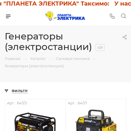
ПЛАНЕТА ЭЛЕКТРИКА" Таксимо: У нас ск
Генераторы
(электростанции)
49
—
—
—
Главная
Каталог
Силовая техника
Генераторы (электростанции)
ФИЛЬТР
Арт. : 64/1/3
Арт. : 64/1/1