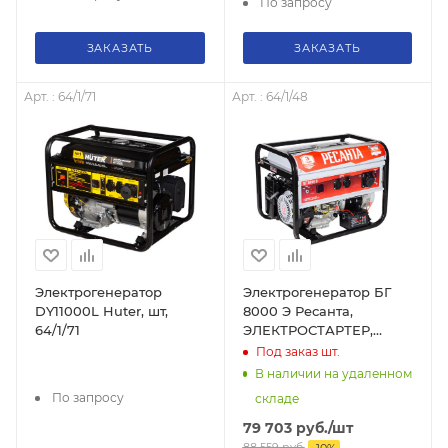
По запросу
ЗАКАЗАТЬ
ЗАКАЗАТЬ
Арт. : 64/1/71
Арт. : 64/1/48
Электрогенератор
Электрогенератор БГ
DY11000L Huter, шт,
8000 Э Ресанта,
64/1/71
ЭЛЕКТРОСТАРТЕР,
7000Вт, 64/1/48
Под заказ
шт.
В наличии на удаленном
По запросу
складе
79 703
руб.
/шт
88 559
руб.