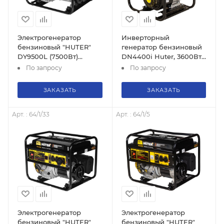
Электрогенератор
Инверторный
бензиновый "HUTER"
генератор бензиновый
DY9500L (7500Вт)
DN4400i Huter, 3600Вт,
четырёхтактный, 374 г/
31кг, чистый синус,
По запросу
По запросу
кВт*ч, 83кг.
64/10/5
ЗАКАЗАТЬ
ЗАКАЗАТЬ
Арт. : 64/1/33
Арт. : 64/1/5
Электрогенератор
Электрогенератор
бензиновый "HUTER"
бензиновый "HUTER"