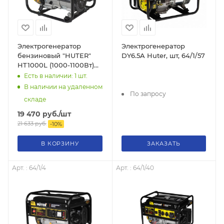
Электрогенератор
Электрогенератор
бензиновый "HUTER"
DY6.5A Huter, шт, 64/1/57
HT1000L (1000-1100Вт)
четырёхтактный, 450 г/
Есть в наличии: 1
шт.
кВт*ч, 24кг.
В наличии на удаленном
По запросу
складе
19 470
руб.
/шт
21 633
руб.
-
10
%
В КОРЗИНУ
ЗАКАЗАТЬ
Арт. : 64/1/4
Арт. : 64/1/40