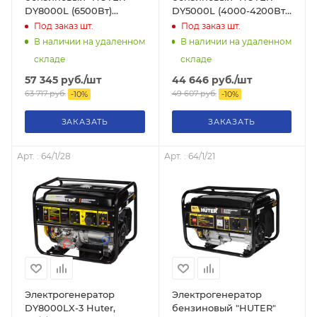
DY8000L (6500Вт)
DY5000L (4000-4200Вт)
четырёхтактный, 374 г/
четырёхтактный, 77кг.
Под заказ
шт.
Под заказ
шт.
кВт*ч, 70кг.
В наличии на удаленном
В наличии на удаленном
складе
складе
57 345
руб.
/шт
44 646
руб.
/шт
63 717
руб.
49 607
руб.
-
10
%
-
10
%
ЗАКАЗАТЬ
ЗАКАЗАТЬ
Арт. : 64/1/28
Арт. : 64/1/21
Электрогенератор
Электрогенератор
DY8000LX-3 Huter,
бензиновый "HUTER"