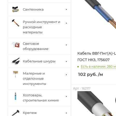
Сантехника
Ручной инструмент и
расходные
материалы
Световое
оборудование
Кабель ВВГ-Пнг(А)-L
ГОСТ НКЗ, 175607
Кабельные шнуры
Есть в наличии: 260
м
Малярные и
102
руб.
/м
отделочные
инструменты
Арт. : 162117
Хозтовары,
строительная химия
Крепеж