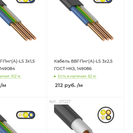
-Пнг(А)-LS 3х1,5
Кабель ВВГ-Пнг(А)-LS 3х2,5
 149084
ГОСТ НКЗ, 149086
ичии: 102
м.
Есть в наличии: 62
м.
/м
212
руб.
/м
Арт. : 217227