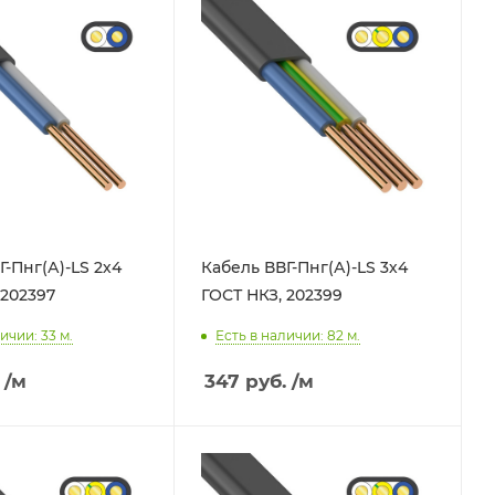
Г-Пнг(А)-LS 2х4
Кабель ВВГ-Пнг(А)-LS 3х4
 202397
ГОСТ НКЗ, 202399
ичии: 33
м.
Есть в наличии: 82
м.
/м
347
руб.
/м