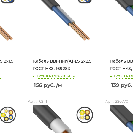
S 2х1,5
Кабель ВВГ-Пнг(А)-LS 2х2,5
Кабель ВВГ
ГОСТ НКЗ, 169283
ГОСТ НКЗ,
.
Есть в наличии: 48
м.
Есть в нал
156
руб.
/м
139
руб.
Арт. : 162111
Арт. : 220770