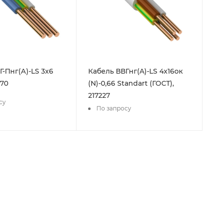
Г-Пнг(А)-LS 3x6
Кабель ВВГнг(A)-LS 4х16ок
770
(N)-0,66 Standart (ГОСТ),
217227
су
По запросу