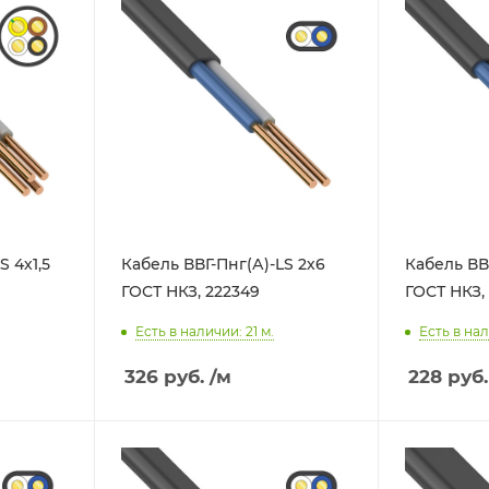
S 4х1,5
Кабель ВВГ-Пнг(А)-LS 2х6
Кабель ВВ
ГОСТ НКЗ, 222349
ГОСТ НКЗ,
Есть в наличии: 21
м.
Есть в нал
326
руб.
/м
228
руб.