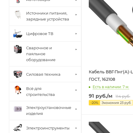
Источники питания,
зарядные устройства
Цифровое ТВ
Сварочное и
паяльное
оборудование
Кабель ВВГ-Пнг(А)-L
Силовая техника
ГОСТ, 162108
Есть в наличии: 7
м.
Всё для
строительства
91
руб.
/м
114
руб.
-
20
%
Экономия
23
руб.
Электроустановочные
изделия
Электроинструменты