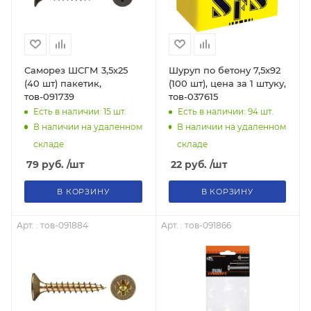
Саморез ШСГМ 3,5х25
Шуруп по бетону 7,5х92
(40 шт) пакетик,
(100 шт), цена за 1 штуку,
тов-091739
тов-037615
Есть в наличии: 15
шт.
Есть в наличии: 94
шт.
В наличии на удаленном
В наличии на удаленном
складе
складе
79
руб.
/шт
22
руб.
/шт
В КОРЗИНУ
В КОРЗИНУ
Арт. : тов-091884
Арт. : тов-091866