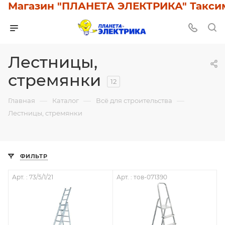
Магазин "ПЛАНЕТА ЭЛЕКТРИКА" Таксимо:
Лестницы,
стремянки
12
—
—
—
Главная
Каталог
Всё для строительства
Лестницы, стремянки
ФИЛЬТР
Арт. : 73/5/1/21
Арт. : тов-071390