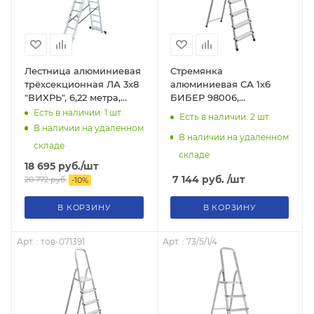
Лестница алюминиевая
Стремянка
трёхсекционная ЛА 3х8
алюминиевая СА 1х6
"ВИХРЬ", 6,22 метра,
БИБЕР 98006,
73/5/1/21
тов-071390
Есть в наличии: 1
шт.
Есть в наличии: 2
шт.
В наличии на удаленном
В наличии на удаленном
складе
складе
18 695
руб.
/шт
7 144
руб.
/шт
20 772
руб.
-
10
%
В КОРЗИНУ
В КОРЗИНУ
Арт. : тов-071391
Арт. : 73/5/1/4