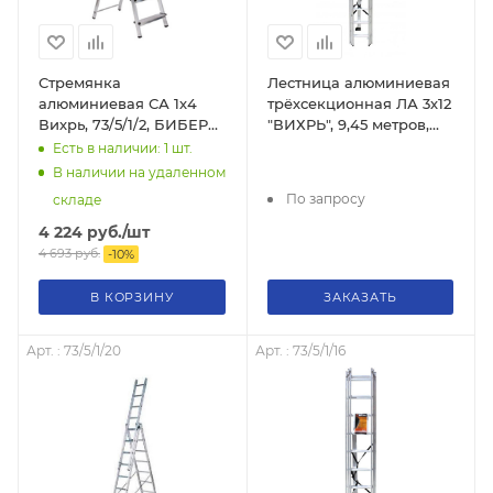
Стремянка
Лестница алюминиевая
алюминиевая СА 1х4
трёхсекционная ЛА 3х12
Вихрь, 73/5/1/2, БИБЕР
"ВИХРЬ", 9,45 метров,
98004, тов-071388
73/5/1/19
Есть в наличии: 1
шт.
В наличии на удаленном
По запросу
складе
4 224
руб.
/шт
4 693
руб.
-
10
%
В КОРЗИНУ
ЗАКАЗАТЬ
Арт. : 73/5/1/20
Арт. : 73/5/1/16