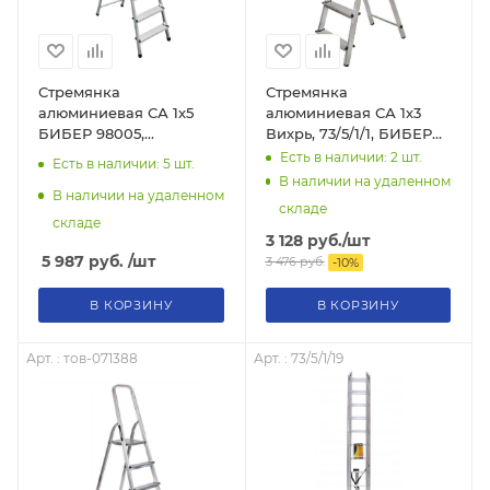
Стремянка
Стремянка
алюминиевая СА 1х5
алюминиевая СА 1х3
БИБЕР 98005,
Вихрь, 73/5/1/1, БИБЕР
тов-071389
98003, тов-071387
Есть в наличии: 2
шт.
Есть в наличии: 5
шт.
В наличии на удаленном
В наличии на удаленном
складе
складе
3 128
руб.
/шт
5 987
руб.
/шт
3 476
руб.
-
10
%
В КОРЗИНУ
В КОРЗИНУ
Арт. : тов-071388
Арт. : 73/5/1/19