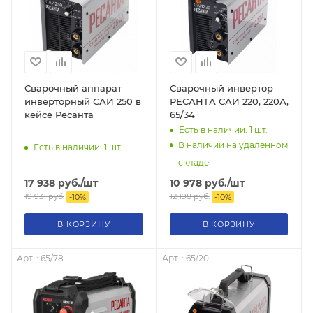
Сварочный аппарат
Сварочный инвертор
инверторный САИ 250 в
РЕСАНТА САИ 220, 220А,
кейсе Ресанта
65/34
Есть в наличии: 1
шт.
В наличии на удаленном
Есть в наличии: 1
шт.
складе
17 938
руб.
/шт
10 978
руб.
/шт
19 931
руб.
12 198
руб.
-
10
%
-
10
%
В КОРЗИНУ
В КОРЗИНУ
Арт. : 65/78
Арт. : 65/20