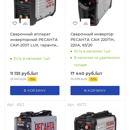
Сварочный аппарат
Сварочный инвертор
инверторный РЕСАНТА
РЕСАНТА САИ 220ПН,
САИ-205Т LUX, гарантия
220А, 65/20
5 лет, 65/78
Есть в наличии: 1
шт.
В наличии на удаленном
Есть в наличии: 1
шт.
складе
11 135
руб.
/шт
17 440
руб.
/шт
13 100
руб.
19 378
руб.
-
15
%
-
10
%
В КОРЗИНУ
В КОРЗИНУ
Арт. : 65/2
Арт. : 65/72