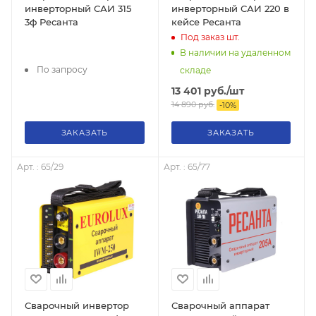
инверторный САИ 315
инверторный САИ 220 в
3ф Ресанта
кейсе Ресанта
Под заказ
шт.
В наличии на удаленном
По запросу
складе
13 401
руб.
/шт
14 890
руб.
-
10
%
ЗАКАЗАТЬ
ЗАКАЗАТЬ
Арт. : 65/29
Арт. : 65/77
Сварочный инвертор
Сварочный аппарат