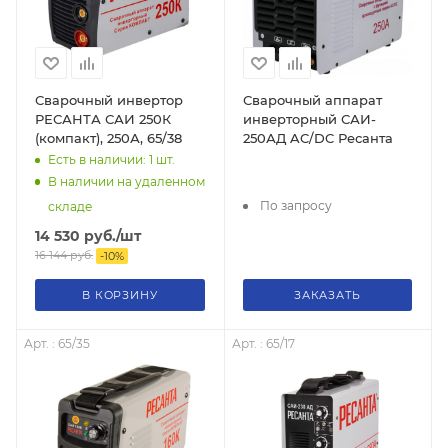
Сварочный инвертор
Сварочный аппарат
РЕСАНТА САИ 250К
инверторный САИ-
(компакт), 250А, 65/38
250АД AC/DC Ресанта
Есть в наличии: 1
шт.
В наличии на удаленном
По запросу
складе
14 530
руб.
/шт
16 144
руб.
-
10
%
В КОРЗИНУ
ЗАКАЗАТЬ
Арт. : 65/35
Арт. : 65/17