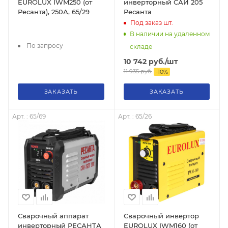
EUROLUX IWM250 (от
инверторный САИ 205
Ресанта), 250А, 65/29
Ресанта
Под заказ
шт.
В наличии на удаленном
По запросу
складе
10 742
руб.
/шт
11 935
руб.
-
10
%
ЗАКАЗАТЬ
ЗАКАЗАТЬ
Арт. : 65/69
Арт. : 65/26
Сварочный аппарат
Сварочный инвертор
инверторный РЕСАНТА
EUROLUX IWM160 (от