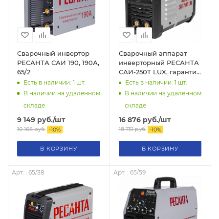
Сварочный инвертор
Сварочный аппарат
РЕСАНТА САИ 190, 190А,
инверторный РЕСАНТА
65/2
САИ-250Т LUX, гарантия
5 лет, 65/72
Есть в наличии: 1
шт.
Есть в наличии: 1
шт.
В наличии на удаленном
В наличии на удаленном
складе
складе
9 149
руб.
/шт
16 876
руб.
/шт
10 166
руб.
18 751
руб.
-
10
%
-
10
%
В КОРЗИНУ
В КОРЗИНУ
Арт. : 65/38
Арт. : 65/59