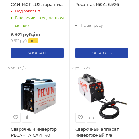
САИ-160Т LUX, гарантия
Ресанта), 160А, 65/26
5 лет, 65/69
Под заказ
шт.
В наличии на удаленном
По запросу
складе
8 921
руб.
/шт
9 912
руб.
-
10
%
ЗАКАЗАТЬ
ЗАКАЗАТЬ
Арт. : 65/5
Арт. : 65/7
Сварочный инвертор
Сварочный аппарат
РЕСАНТА САИ 140
инверторный п/а