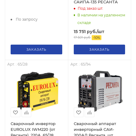
САИПА-135 РЕСАНТА
Под заказ
шт.
В наличии на удаленном
По запросу
складе
15 751
руб.
/шт
17 501
руб.
-
10
%
ЗАКАЗАТЬ
ЗАКАЗАТЬ
Арт. : 65/28
Арт. : 65/94
Сварочный инвертор
Сварочный аппарат
EUROLUX IWM220 (от
инверторный САИ-
Ресанта), 220А, 65/28
200АД Ресанта, шт,