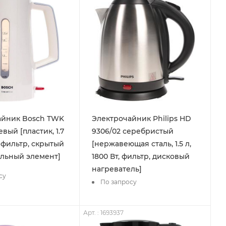
айник Bosch TWK
Электрочайник Philips HD
вый [пластик, 1.7
9306/02 серебристый
, фильтр, скрытый
[нержавеющая сталь, 1.5 л,
льный элемент]
1800 Вт, фильтр, дисковый
нагреватель]
су
По запросу
Арт. : 1693937