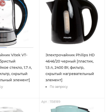
йник Vitek VT-
Электрочайник Philips HD
ебристый
4646/20 черный [пластик,
кое стекло, 1.7 л,
1.5 л, 2400 Вт, фильтр,
фильтр, скрытый
скрытый нагревательный
льный элемент]
элемент]
су
По запросу
Арт. : 1158189