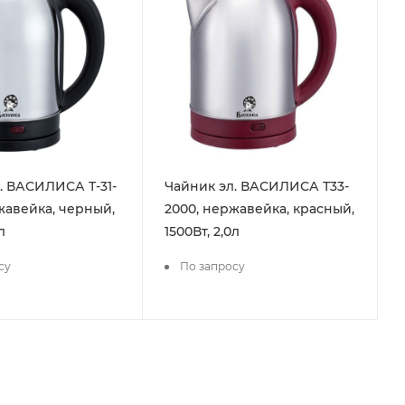
. ВАСИЛИСА Т-31-
Чайник эл. ВАСИЛИСА Т33-
жавейка, черный,
2000, нержавейка, красный,
л
1500Вт, 2,0л
су
По запросу