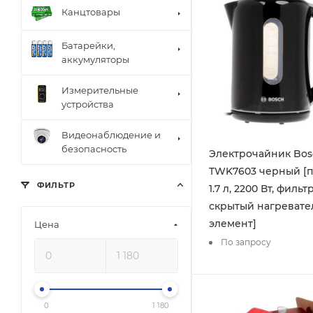
Канцтовары
Батарейки,
аккумуляторы
Измерительные
устройства
Видеонаблюдение и
безопасность
Электрочайник Bos
TWK7603 черный [п
ФИЛЬТР
1.7 л, 2200 Вт, фильтр
скрытый нагреват
элемент]
Цена
По запросу
0
1 180