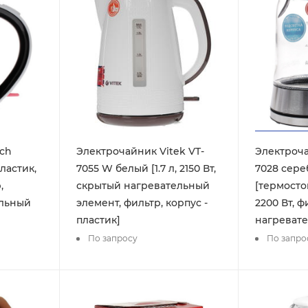
ch
Электрочайник Vitek VT-
Электроча
ластик,
7055 W белый [1.7 л, 2150 Вт,
7028 сер
,
скрытый нагревательный
[термостой
ельный
элемент, фильтр, корпус -
2200 Вт, 
пластик]
нагревате
По запросу
По запро