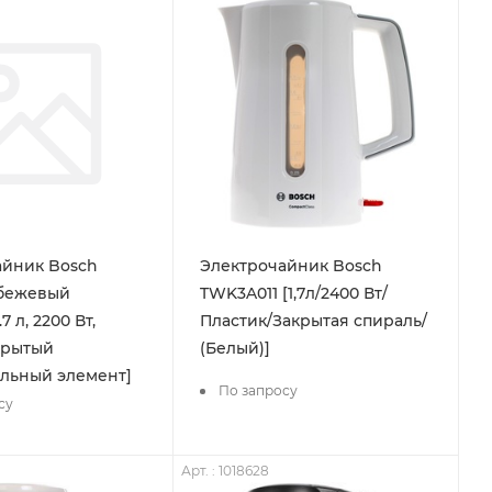
айник Bosch
Электрочайник Bosch
бежевый
TWK3A011 [1,7л/2400 Вт/
.7 л, 2200 Вт,
Пластик/Закрытая спираль/
крытый
(Белый)]
льный элемент]
По запросу
су
Арт. : 1018628