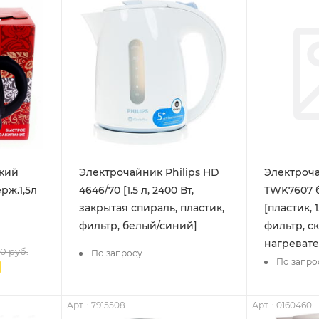
кий
Электрочайник Philips HD
Электроч
рж.1,5л
4646/70 [1.5 л, 2400 Вт,
TWK7607 
закрытая спираль, пластик,
[пластик, 1
фильтр, белый/синий]
фильтр, с
нагревате
80
руб.
По запросу
По запро
Арт. : 7915508
Арт. : 0160460