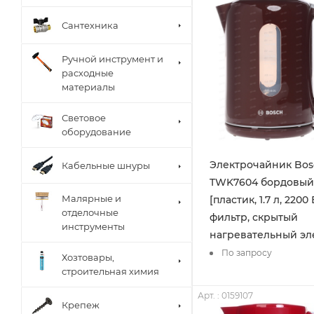
Сантехника
Ручной инструмент и
расходные
материалы
Световое
оборудование
Электрочайник Bos
Кабельные шнуры
TWK7604 бордовый
Малярные и
[пластик, 1.7 л, 2200 
отделочные
фильтр, скрытый
инструменты
нагревательный эл
По запросу
Хозтовары,
строительная химия
Арт. : 0159107
Крепеж