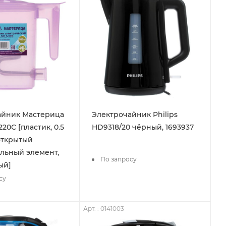
айник Мастерица
Электрочайник Philips
220С [пластик, 0.5
HD9318/20 чёрный, 1693937
 открытый
льный элемент,
По запросу
ый]
су
Арт. : 0141003