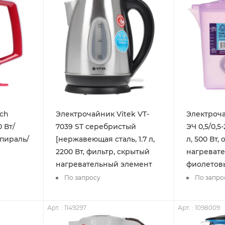
ch
Электрочайник Vitek VT-
Электроч
0 Вт/
7039 ST серебристый
ЭЧ 0,5/0,5-
спираль/
[нержавеющая сталь, 1.7 л,
л, 500 Вт,
2200 Вт, фильтр, скрытый
нагревате
нагревательный элемент
фиолетов
По запросу
По запро
Арт. : 1149297
Арт. : 1098009