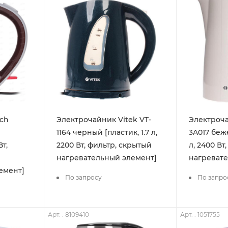
ch
Электрочайник Vitek VT-
Электроч
1164 черный [пластик, 1.7 л,
3A017 беже
Вт,
2200 Вт, фильтр, скрытый
л, 2400 Вт
нагревательный элемент]
нагревате
емент]
По запросу
По запро
Арт. : 8109410
Арт. : 1051755