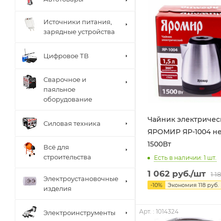
Источники питания,
зарядные устройства
Цифровое ТВ
Сварочное и
паяльное
оборудование
Чайник электричес
Силовая техника
ЯРОМИР ЯР-1004 не
1500Вт
Всё для
строительства
Есть в наличии: 1
шт.
1 062
руб.
/шт
1 1
Электроустановочные
-
10
%
Экономия
118
руб.
изделия
Арт. : 1014324
Электроинструменты