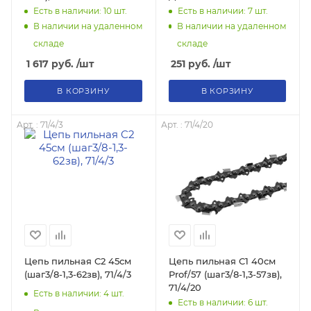
двигателей, 71/2/27
Есть в наличии: 10
шт.
Есть в наличии: 7
шт.
В наличии на удаленном
В наличии на удаленном
складе
складе
1 617
руб.
/шт
251
руб.
/шт
В КОРЗИНУ
В КОРЗИНУ
Арт. : 71/4/3
Арт. : 71/4/20
Цепь пильная C2 45см
Цепь пильная C1 40см
(шаг3/8-1,3-62зв), 71/4/3
Prof/57 (шаг3/8-1,3-57зв),
71/4/20
Есть в наличии: 4
шт.
Есть в наличии: 6
шт.