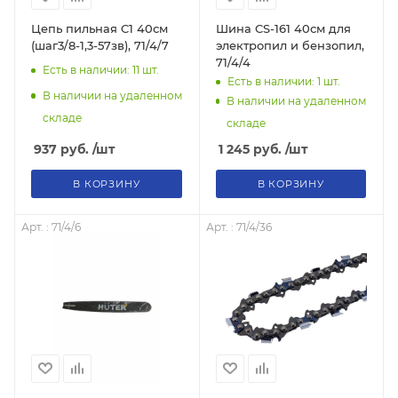
Цепь пильная C1 40см
Шина CS-161 40см для
(шаг3/8-1,3-57зв), 71/4/7
электропил и бензопил,
71/4/4
Есть в наличии: 11
шт.
Есть в наличии: 1
шт.
В наличии на удаленном
В наличии на удаленном
складе
складе
937
руб.
/шт
1 245
руб.
/шт
В КОРЗИНУ
В КОРЗИНУ
Арт. : 71/4/6
Арт. : 71/4/36