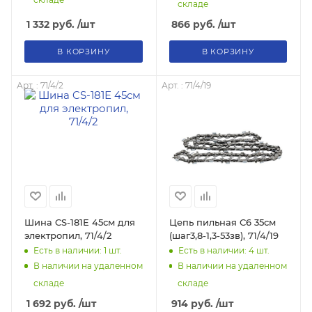
складе
1 332
руб.
/шт
866
руб.
/шт
В КОРЗИНУ
В КОРЗИНУ
Арт. : 71/4/2
Арт. : 71/4/19
Шина CS-181Е 45см для
Цепь пильная C6 35см
электропил, 71/4/2
(шаг3,8-1,3-53зв), 71/4/19
Есть в наличии: 1
шт.
Есть в наличии: 4
шт.
В наличии на удаленном
В наличии на удаленном
складе
складе
1 692
руб.
/шт
914
руб.
/шт