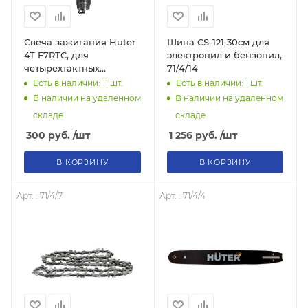
Свеча зажигания Huter
Шина CS-121 30см для
4T F7RTC, для
электропил и бензопил,
четырехтактных
71/4/14
бензиновых двигателей,
Есть в наличии: 11
шт.
Есть в наличии: 1
шт.
71/2/28
В наличии на удаленном
В наличии на удаленном
складе
складе
300
руб.
/шт
1 256
руб.
/шт
В КОРЗИНУ
В КОРЗИНУ
Арт. : 71/4/7
Арт. : 71/4/4