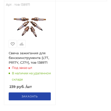
Арт. : тов-138971
Свеча зажигания для
бензоинструмента (L7T,
РR17Y, CJ7Y), тов-138971
Под заказ
шт.
В наличии на удаленном
складе
239
руб.
/шт
ЗАКАЗАТЬ