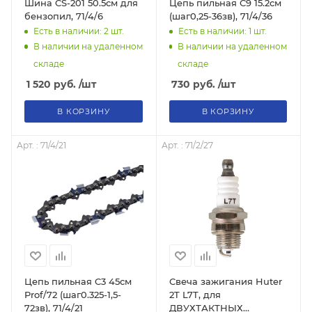
Шина CS-201 50.5см для
Цепь пильная С9 15.2см
бензопил, 71/4/6
(шаг0,25-36зв), 71/4/36
Есть в наличии: 2
шт.
Есть в наличии: 1
шт.
В наличии на удаленном
В наличии на удаленном
складе
складе
1 520
руб.
/шт
730
руб.
/шт
В КОРЗИНУ
В КОРЗИНУ
Арт. : 71/4/21
Арт. : 71/2/27
Цепь пильная C3 45см
Свеча зажигания Huter
Prof/72 (шаг0.325-1,5-
2T L7T, для
72зв), 71/4/21
ДВУХТАКТНЫХ