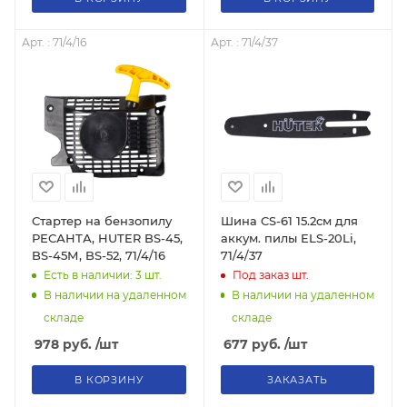
Арт. : 71/4/16
Арт. : 71/4/37
Стартер на бензопилу
Шина CS-61 15.2см для
РЕСАНТА, HUTER BS-45,
аккум. пилы ELS-20Li,
BS-45М, BS-52, 71/4/16
71/4/37
Есть в наличии: 3
шт.
Под заказ
шт.
В наличии на удаленном
В наличии на удаленном
складе
складе
978
руб.
/шт
677
руб.
/шт
В КОРЗИНУ
ЗАКАЗАТЬ