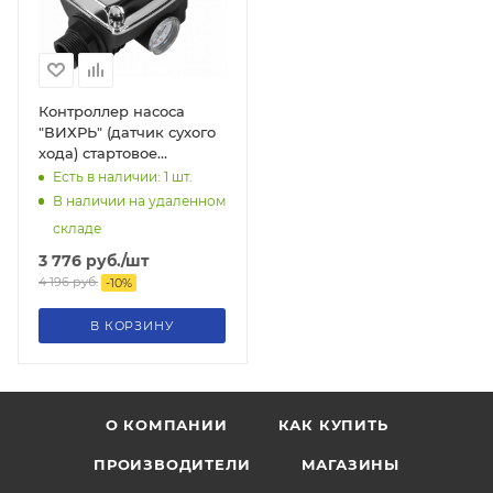
Контроллер насоса
"ВИХРЬ" (датчик сухого
хода) стартовое
давление, атм. 1,5-3,5/
Есть в наличии: 1
шт.
1,2кВт, 68/4/4
В наличии на удаленном
складе
3 776
руб.
/шт
4 196
руб.
-
10
%
В КОРЗИНУ
О КОМПАНИИ
КАК КУПИТЬ
ПРОИЗВОДИТЕЛИ
МАГАЗИНЫ