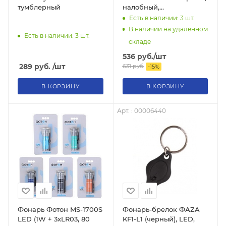
тумблерный
налобный,
аккумуляторный
Есть в наличии: 3
шт.
В наличии на удаленном
Есть в наличии: 3
шт.
складе
536
руб.
/шт
289
руб.
/шт
631
руб.
-
15
%
В КОРЗИНУ
В КОРЗИНУ
Арт. : 00006440
Фонарь Фотон MS-1700S
Фонарь-брелок ФАZA
LED (1W + 3xLR03, 80
KF1-L1 (черный), LED,