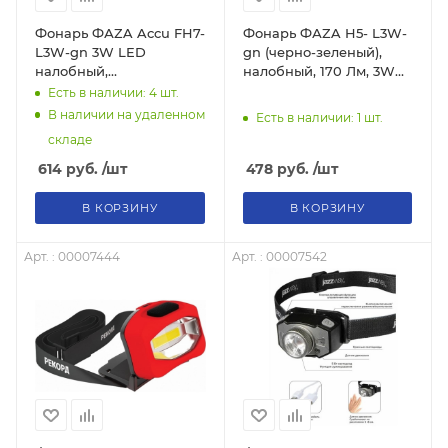
Фонарь ФАZA Accu FH7-
Фонарь ФАZA H5- L3W-
L3W-gn 3W LED
gn (черно-зеленый),
налобный,
налобный, 170 Лм, 3W
аккумуляторный,
СОВ светодиод, 3*ААА
Есть в наличии: 4
шт.
зеленый
В наличии на удаленном
Есть в наличии: 1
шт.
складе
614
руб.
/шт
478
руб.
/шт
В КОРЗИНУ
В КОРЗИНУ
Арт. : 00007444
Арт. : 00007542