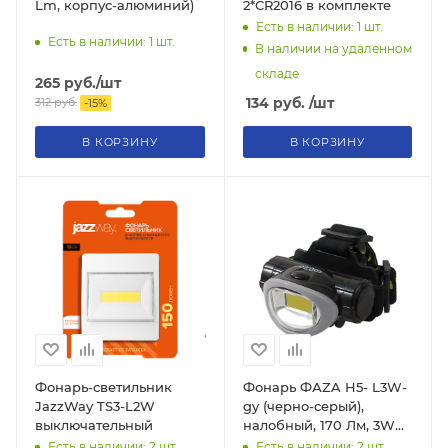
Lm, корпус-алюминий)
2*CR2016 в комплекте
Есть в наличии: 1
шт.
Есть в наличии: 1
шт.
В наличии на удаленном
складе
265
руб.
/шт
134
руб.
/шт
312
руб.
-
15
%
В КОРЗИНУ
В КОРЗИНУ
Фонарь-светильник
Фонарь ФАZA H5- L3W-
JazzWay TS3-L2W
gy (черно-серый),
выключательный
налобный, 170 Лм, 3W
СОВ светодиод, 3*ААА
Есть в наличии: 2
шт.
Есть в наличии: 2
шт.