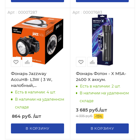
Арт. : 00007287
Арт. : 00007683
Фонарь Jazzway
Фонарь Фотон - X MSA-
AccuH8- L3W ( 3 W,
2400 X аккум.
налобный,
Есть в наличии: 2
шт.
аккумуляторный на
Есть в наличии: 4
шт.
В наличии на удаленном
18650 2000 mAh, яркий
В наличии на удаленном
складе
130 лм)
складе
3 685
руб.
/шт
864
руб.
/шт
4 335
руб.
-
15
%
В КОРЗИНУ
В КОРЗИНУ