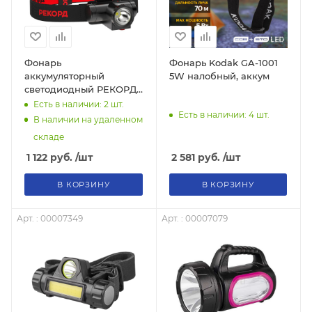
Фонарь
Фонарь Kodak GA-1001
аккумуляторный
5W налобный, аккум
светодиодный РЕКОРД
SA-550 камуфляж,
Есть в наличии: 2
шт.
Есть в наличии: 4
шт.
налобный, 150 Lum,
В наличии на удаленном
время работы 8 часов, 2
складе
Вт светодиод
1 122
руб.
/шт
2 581
руб.
/шт
В КОРЗИНУ
В КОРЗИНУ
Арт. : 00007349
Арт. : 00007079