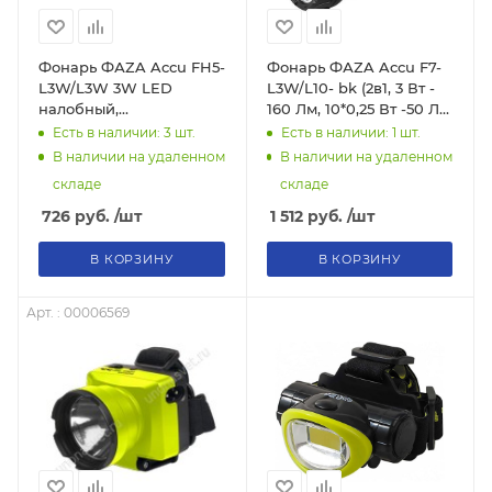
Фонарь ФАZA Accu FH5-
Фонарь ФАZA Accu F7-
L3W/L3W 3W LED
L3W/L10- bk (2в1, 3 Вт -
налобный,
160 Лм, 10*0,25 Вт -50 Лм,
аккумуляторный
черный)
Есть в наличии: 3
шт.
Есть в наличии: 1
шт.
В наличии на удаленном
В наличии на удаленном
складе
складе
726
руб.
/шт
1 512
руб.
/шт
В КОРЗИНУ
В КОРЗИНУ
Арт. : 00006569