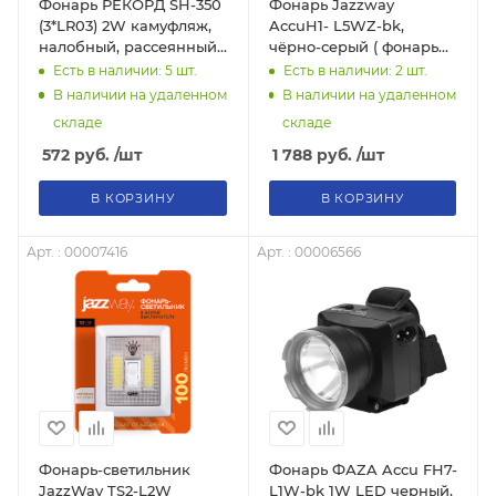
Фонарь РЕКОРД SH-350
Фонарь Jazzway
(3*LR03) 2W камуфляж,
AccuH1- L5WZ-bk,
налобный, рассеянный
чёрно-серый ( фонарь
свет, 150 лм
налобный
Есть в наличии: 5
шт.
Есть в наличии: 2
шт.
зуммитруемый, Micro
В наличии на удаленном
В наличии на удаленном
USB, с литий-
складе
складе
полимерным аккум.)
572
руб.
/шт
1 788
руб.
/шт
В КОРЗИНУ
В КОРЗИНУ
Арт. : 00007416
Арт. : 00006566
Фонарь-светильник
Фонарь ФАZA Accu FH7-
JazzWay TS2-L2W
L1W-bk 1W LED черный,