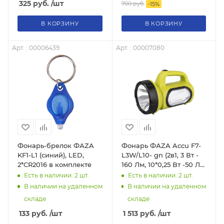
325
руб.
/шт
700
руб.
-
15
%
В КОРЗИНУ
В КОРЗИНУ
Арт. : 00006439
Арт. : 00007080
Фонарь-брелок ФАZA
Фонарь ФАZA Accu F7-
KF1-L1 (синий), LED,
L3W/L10- gn (2в1, 3 Вт -
2*CR2016 в комплекте
160 Лм, 10*0,25 Вт -50 Лм,
зеленый)
Есть в наличии: 2
шт.
Есть в наличии: 2
шт.
В наличии на удаленном
В наличии на удаленном
складе
складе
133
руб.
/шт
1 513
руб.
/шт