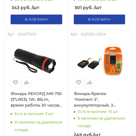
343
руб.
/шт
501
руб.
/шт
В КОРЗИНУ
В КОРЗИНУ
Арт. : 00007500
Арт. : SQ0350-0024
Фонарь РЕКОРД МR-750
Фонарь-брелок
(3*LR03), 1W, 85Lm,
"Компакт 2",
время работы 20 часов,
аккумуляторный, 3
дальность луча 80
светодиода 7 лм/Вт TDM
Есть в наличии: 10
шт.
Есть в наличии: 3
шт.
метров, корпус
SQ0350-0024
В наличии на удаленном
резинопластик
В наличии на удаленном
складе
складе
249
руб.
/шт