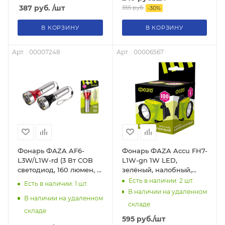
387
руб.
/шт
355
руб.
-
30
%
В КОРЗИНУ
В КОРЗИНУ
Арт. : 00007248
Арт. : 00006567
Фонарь ФАZA AF6-
Фонарь ФАZA Accu FH7-
L3W/L1W-rd (3 Вт COB
L1W-gn 1W LED,
светодиод, 160 люмен, 2
зелёный, налобный,
режима работы, 3хAAA.,
аккумуляторный
Есть в наличии: 2
шт.
Есть в наличии: 1
шт.
алюминиевый сплав
В наличии на удаленном
(красный))
В наличии на удаленном
складе
складе
595
руб.
/шт