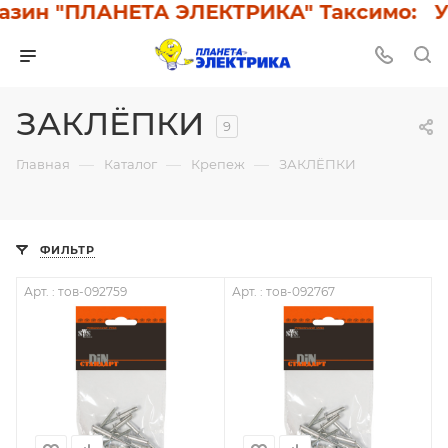
зин "ПЛАНЕТА ЭЛЕКТРИКА" Таксимо: У н
ЗАКЛЁПКИ
9
—
—
—
Главная
Каталог
Крепеж
ЗАКЛЁПКИ
ФИЛЬТР
Арт. : тов-092759
Арт. : тов-092767