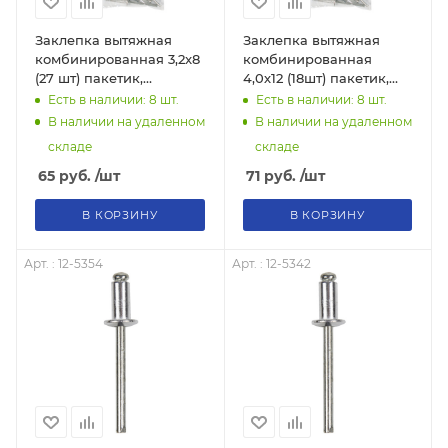
Заклепка вытяжная
Заклепка вытяжная
комбинированная 3,2x8
комбинированная
(27 шт) пакетик,
4,0х12 (18шт) пакетик,
тов-092759
тов-092767
Есть в наличии: 8
шт.
Есть в наличии: 8
шт.
В наличии на удаленном
В наличии на удаленном
складе
складе
65
руб.
/шт
71
руб.
/шт
В КОРЗИНУ
В КОРЗИНУ
Арт. : 12-5354
Арт. : 12-5342