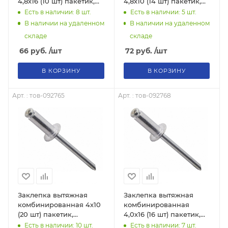
4,8х16 (10 шт) пакетик,
4,8х10 (14 шт) пакетик,
тов-092773
тов-092771
Есть в наличии: 8
шт.
Есть в наличии: 5
шт.
В наличии на удаленном
В наличии на удаленном
складе
складе
66
руб.
/шт
72
руб.
/шт
В КОРЗИНУ
В КОРЗИНУ
Арт. : тов-092765
Арт. : тов-092768
Заклепка вытяжная
Заклепка вытяжная
комбинированная 4х10
комбинированная
(20 шт) пакетик,
4,0х16 (16 шт) пакетик,
тов-092765
тов-092768
Есть в наличии: 10
шт.
Есть в наличии: 7
шт.