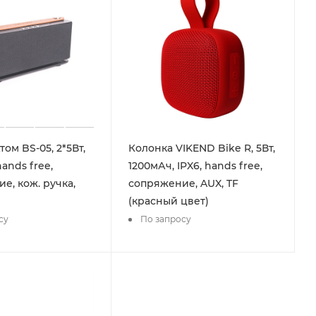
ом BS-05, 2*5Вт,
Колонка VIKEND Bike R, 5Вт,
ands free,
1200мАч, IPX6, hands free,
е, кож. ручка,
сопряжение, AUX, TF
(красный цвет)
су
По запросу