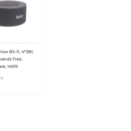
ом BS-11, 4*3Вт,
ands free,
е, 14015
су