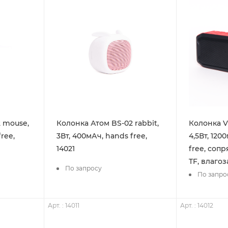
 mouse,
Колонка Атом BS-02 rabbit,
Колонка V
ree,
3Вт, 400мАч, hands free,
4,5Вт, 120
14021
free, соп
TF, влаго
По запросу
По запро
Арт. : 14011
Арт. : 14012