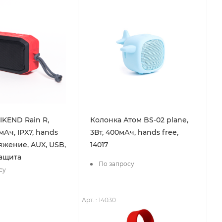
IKEND Rain R,
Колонка Атом BS-02 plane,
0мАч, IPX7, hands
3Вт, 400мАч, hands free,
ряжение, AUX, USB,
14017
защита
По запросу
су
Арт. : 14030