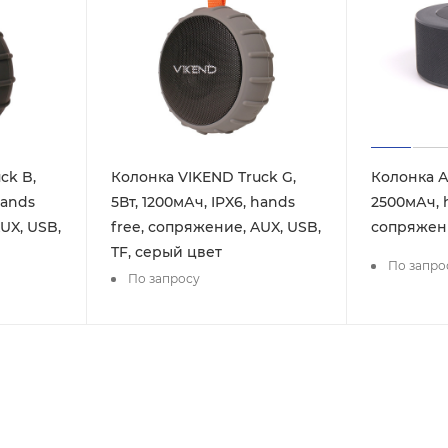
ck B,
Колонка VIKEND Truck G,
Колонка Ат
hands
5Вт, 1200мАч, IPX6, hands
2500мАч, h
UX, USB,
free, сопряжение, AUX, USB,
сопряжени
TF, серый цвет
По запро
По запросу