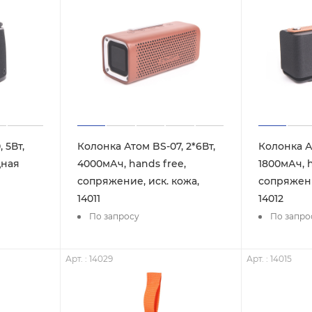
 5Вт,
Колонка Атом BS-07, 2*6Вт,
Колонка Ат
дная
4000мАч, hands free,
1800мАч, h
сопряжение, иск. кожа,
сопряжени
14011
14012
По запросу
По запро
Арт. : 14029
Арт. : 14015