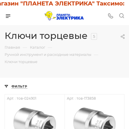
азин "ПЛАНЕТА ЭЛЕКТРИКА" Таксимо: У 
Ключи торцевые
5
—
—
Главная
Каталог
—
Ручной инструмент и расходные материалы
Ключи торцевые
ФИЛЬТР
Арт. : тов-024901
Арт. : тов-173858