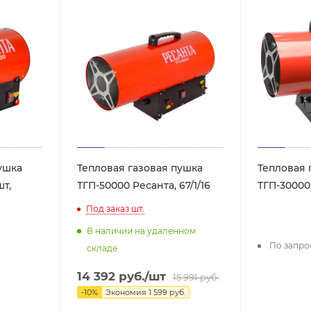
ушка
Тепловая газовая пушка
Тепловая 
шт,
ТГП-50000 Ресанта, 67/1/16
ТГП-30000 
Под заказ
шт.
В наличии на удаленном
По запро
складе
14 392
руб.
/шт
15 991
руб.
-
10
%
Экономия
1 599
руб.