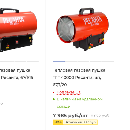
газовая пушка
Тепловая газовая пушка
Ресанта, 67/1/15
ТГП-10000 Ресанта, шт,
67/1/20
Под заказ
шт.
В наличии на удаленном
су
складе
7 985
руб.
/шт
8 872
руб.
-
10
%
Экономия
887
руб.