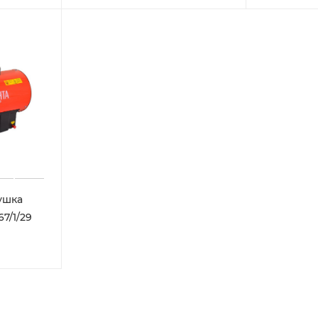
ушка
67/1/29