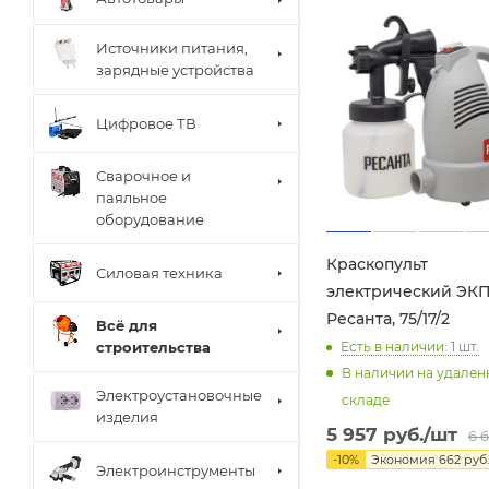
Источники питания,
зарядные устройства
Цифровое ТВ
Сварочное и
паяльное
оборудование
Краскопульт
Силовая техника
электрический ЭКП
Ресанта, 75/17/2
Всё для
Есть в наличии: 1
шт.
строительства
В наличии на удале
Электроустановочные
складе
изделия
5 957
руб.
/шт
6 
-
10
%
Экономия
662
руб.
Электроинструменты