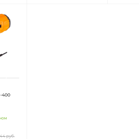
-400
нном
244
руб.