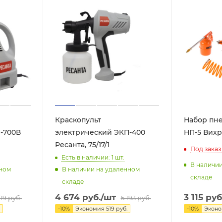
Краскопульт
Набор пн
-700В
электрический ЭКП-400
НП-5 Вихрь
Ресанта, 75/17/1
Под заказ
Есть в наличии: 1
шт.
В наличи
нном
В наличии на удаленном
складе
складе
3 115
руб
4 674
руб.
/шт
619
руб.
5 193
руб.
-
10
%
Экон
-
10
%
Экономия
519
руб.