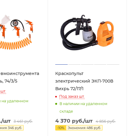
евмоинструмента
Краскопульт
, 74/3/5
электрический ЭКП-700В
Вихрь 72/17/1
шт.
Под заказ
шт.
и на удаленном
В наличии на удаленном
складе
.
/шт
4 370
руб.
/шт
3 461
руб.
4 856
руб.
омия
346
руб.
-
10
%
Экономия
486
руб.