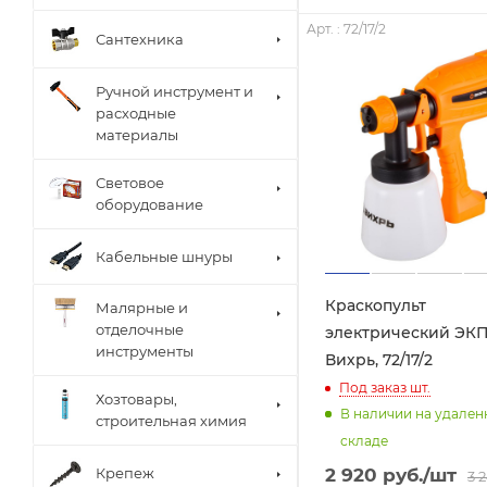
Арт. : 72/17/2
Сантехника
Ручной инструмент и
расходные
материалы
Световое
оборудование
Кабельные шнуры
Краскопульт
Малярные и
отделочные
электрический ЭКП
инструменты
Вихрь, 72/17/2
Под заказ
шт.
Хозтовары,
В наличии на удале
строительная химия
складе
2 920
руб.
/шт
Крепеж
3 