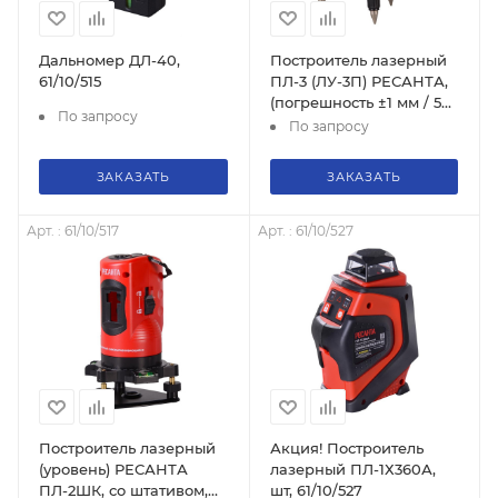
Дальномер ДЛ-40,
Построитель лазерный
61/10/515
ПЛ-3 (ЛУ-3П) РЕСАНТА,
(погрешность ±1 мм / 5
По запросу
м), 61/10/518
По запросу
ЗАКАЗАТЬ
ЗАКАЗАТЬ
Арт. : 61/10/517
Арт. : 61/10/527
Построитель лазерный
Акция! Построитель
(уровень) РЕСАНТА
лазерный ПЛ-1Х360А,
ПЛ-2ШК, со штативом,
шт, 61/10/527