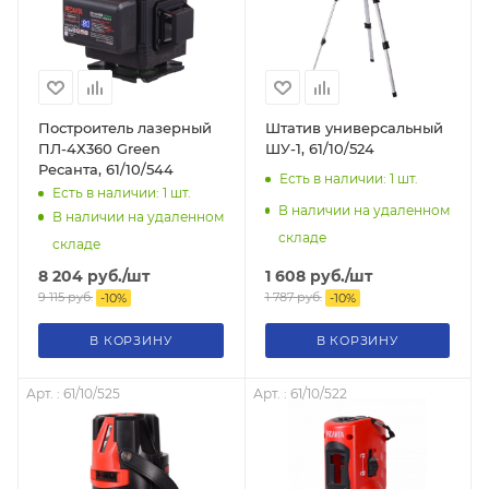
Построитель лазерный
Штатив универсальный
ПЛ-4Х360 Green
ШУ-1, 61/10/524
Ресанта, 61/10/544
Есть в наличии: 1
шт.
Есть в наличии: 1
шт.
В наличии на удаленном
В наличии на удаленном
складе
складе
1 608
руб.
/шт
8 204
руб.
/шт
1 787
руб.
9 115
руб.
-
10
%
-
10
%
В КОРЗИНУ
В КОРЗИНУ
Арт. : 61/10/525
Арт. : 61/10/522