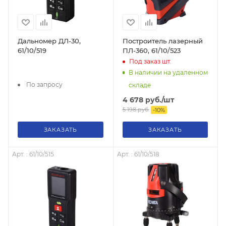
Дальномер ДЛ-30,
Построитель лазерный
61/10/519
ПЛ-360, 61/10/523
Под заказ
шт.
В наличии на удаленном
По запросу
складе
4 678
руб.
/шт
5 198
руб.
-
10
%
ЗАКАЗАТЬ
ЗАКАЗАТЬ
Арт. : 61/10/515
Арт. : 61/10/518