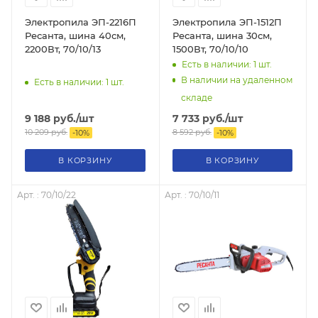
Электропила ЭП-2216П
Электропила ЭП-1512П
Ресанта, шина 40см,
Ресанта, шина 30см,
2200Вт, 70/10/13
1500Вт, 70/10/10
Есть в наличии: 1
шт.
В наличии на удаленном
Есть в наличии: 1
шт.
складе
9 188
руб.
/шт
7 733
руб.
/шт
10 209
руб.
8 592
руб.
-
10
%
-
10
%
В КОРЗИНУ
В КОРЗИНУ
Арт. : 70/10/22
Арт. : 70/10/11