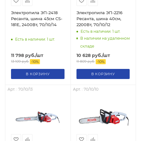
Электропила ЭП-2418
Электропила ЭП-2216
Ресанта, шина 45см CS-
Ресанта, шина 40см,
181E, 2400Вт, 70/10/14
2200Вт, 70/10/12
Есть в наличии: 1
шт.
В наличии на удаленном
Есть в наличии: 1
шт.
складе
11 798
руб.
/шт
10 628
руб.
/шт
13 109
руб.
11 809
руб.
-
10
%
-
10
%
В КОРЗИНУ
В КОРЗИНУ
Арт. : 70/10/13
Арт. : 70/10/10