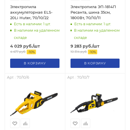
Электропила
Электропила ЭП-1814П
аккумуляторная ELS-
Ресанта, шина 35см,
20Li Huter, 70/10/22
1800Вт, 70/10/11
Есть в наличии: 1
шт.
Есть в наличии: 1
шт.
В наличии на удаленном
В наличии на удаленном
складе
складе
4 029
руб.
/шт
9 283
руб.
/шт
4 477
руб.
10 314
руб.
-
10
%
-
10
%
В КОРЗИНУ
В КОРЗИНУ
Арт. : 70/10/6
Арт. : 70/10/7