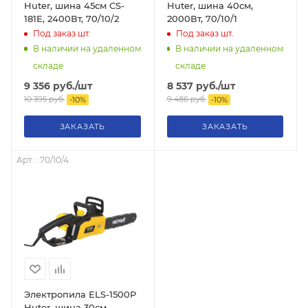
Huter, шина 45см CS-
Huter, шина 40см,
181E, 2400Вт, 70/10/2
2000Вт, 70/10/1
Под заказ
шт.
Под заказ
шт.
В наличии на удаленном
В наличии на удаленном
складе
складе
9 356
руб.
/шт
8 537
руб.
/шт
10 395
руб.
9 486
руб.
-
10
%
-
10
%
ЗАКАЗАТЬ
ЗАКАЗАТЬ
Арт. : 70/10/4
Электропила ELS-1500P
Huter, шина 30см,