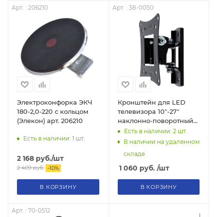
Арт. : 206210
Арт. : 38-0050
Электроконфорка ЭКЧ
Кронштейн для LED
180-2,0-220 с кольцом
телевизора 10"-27"
(Элекон) арт. 206210
наклонно-поворотный
Rexant®
Есть в наличии: 2
шт.
Есть в наличии: 1
шт.
В наличии на удаленном
складе
2 168
руб.
/шт
1 060
руб.
/шт
2 409
руб.
-
10
%
В КОРЗИНУ
В КОРЗИНУ
Арт. : 70-0512