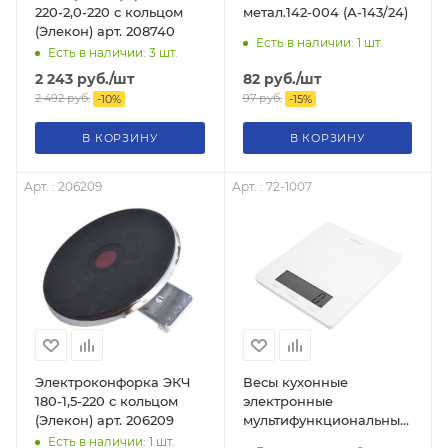
220-2,0-220 с кольцом
метал.142-004 (А-143/24)
(Элекон) арт. 208740
Есть в наличии: 1
шт.
Есть в наличии: 3
шт.
2 243
руб.
/шт
82
руб.
/шт
2 492
руб.
97
руб.
-
10
%
-
15
%
В КОРЗИНУ
В КОРЗИНУ
Арт. : 206209
Арт. : 72-1007
Электроконфорка ЭКЧ
Весы кухонные
180-1,5-220 с кольцом
электронные
(Элекон) арт. 206209
мультифункциональные,
белые/стекло/до 5 кг
Есть в наличии: 1
шт.