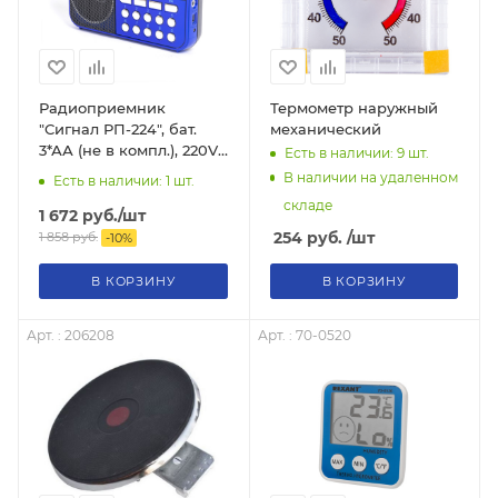
Радиоприемник
Термометр наружный
"Сигнал РП-224", бат.
механический
3*АА (не в компл.), 220V,
Есть в наличии: 9
шт.
акб 400мА/ч, USB, SD,
В наличии на удаленном
Есть в наличии: 1
шт.
дисплей 17825
складе
1 672
руб.
/шт
254
руб.
/шт
1 858
руб.
-
10
%
В КОРЗИНУ
В КОРЗИНУ
Арт. : 206208
Арт. : 70-0520