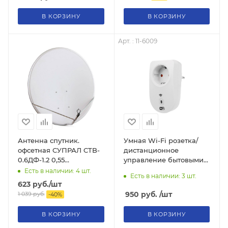
В КОРЗИНУ
В КОРЗИНУ
Арт. : 11-6009
Антенна спутник.
Умная Wi-Fi розетка/
офсетная СУПРАЛ CTB-
дистанционное
0.6ДФ-1.2 0,55
управление бытовыми
длиннофокусная, с
приборами 16 А, 3600
Есть в наличии: 4
шт.
Есть в наличии: 3
шт.
логотипом МТС,
Вт
623
руб.
/шт
кронштейн 605
950
руб.
/шт
1 039
руб.
-
40
%
В КОРЗИНУ
В КОРЗИНУ