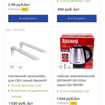
Есть в наличии: 2
шт.
REXANT
2 116
руб.
/шт
650
руб.
/шт
2 351
руб.
-
10
%
В КОРЗИНУ
В КОРЗИНУ
Арт. : 38-0100
Настенный кронштейн
Чайник электрический
для СВЧ печей Rexant®
ЯРОМИР ЯР-1004
нерж.1,5л 1500Вт
Есть в наличии: 2
шт.
В наличии на удаленном
Есть в наличии: 1
шт.
складе
1 062
руб.
/шт
1 020
руб.
/шт
1 180
руб.
-
10
%