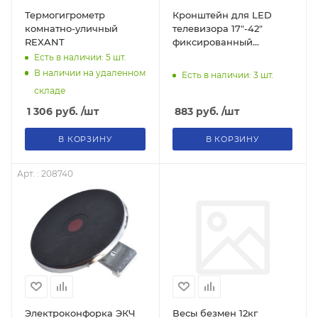
Термогигрометр
Кронштейн для LED
комнатно-уличный
телевизора 17"-42"
REXANT
фиксированный
Rexant®
Есть в наличии: 5
шт.
В наличии на удаленном
Есть в наличии: 3
шт.
складе
1 306
руб.
/шт
883
руб.
/шт
В КОРЗИНУ
В КОРЗИНУ
Арт. : 208740
Электроконфорка ЭКЧ
Весы безмен 12кг