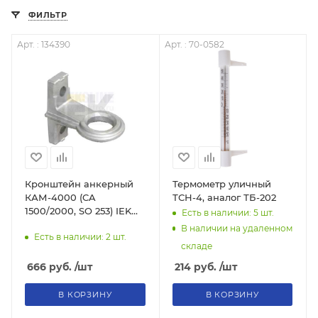
ФИЛЬТР
Арт. : 134390
Арт. : 70-0582
Кронштейн анкерный
Термометр уличный
КАМ-4000 (CA
ТСН-4, аналог ТБ-202
1500/2000, SO 253) IEK
Есть в наличии: 5
шт.
UKA-12-1500-4000,
В наличии на удаленном
Есть в наличии: 2
шт.
134390
складе
666
руб.
/шт
214
руб.
/шт
В КОРЗИНУ
В КОРЗИНУ