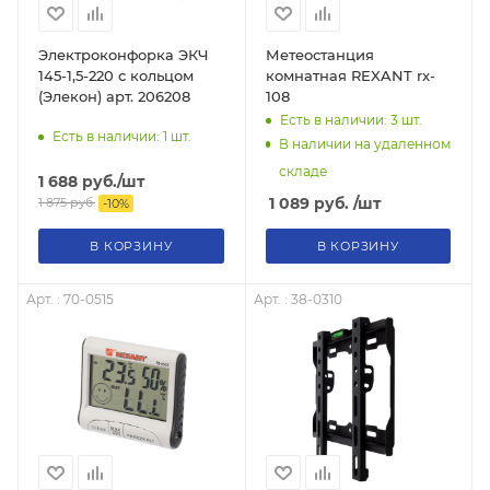
Электроконфорка ЭКЧ
Метеостанция
145-1,5-220 с кольцом
комнатная REXANT rx-
(Элекон) арт. 206208
108
Есть в наличии: 3
шт.
Есть в наличии: 1
шт.
В наличии на удаленном
складе
1 688
руб.
/шт
1 089
руб.
/шт
1 875
руб.
-
10
%
В КОРЗИНУ
В КОРЗИНУ
Арт. : 70-0515
Арт. : 38-0310