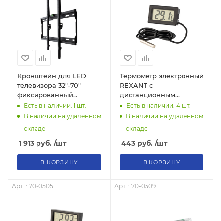
Кронштейн для LED
Термометр электронный
телевизора 32"-70"
REXANT с
фиксированный
дистанционным
Rexant®
датчиком измерения
Есть в наличии: 1
шт.
Есть в наличии: 4
шт.
температуры
В наличии на удаленном
В наличии на удаленном
складе
складе
1 913
руб.
/шт
443
руб.
/шт
В КОРЗИНУ
В КОРЗИНУ
Арт. : 70-0505
Арт. : 70-0509