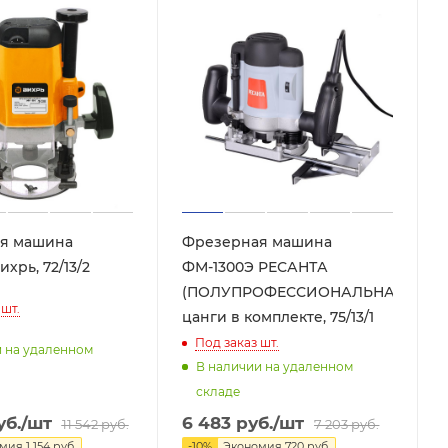
я машина
Фрезерная машина
хрь, 72/13/2
ФМ-1300Э РЕСАНТА
(ПОЛУПРОФЕССИОНАЛЬНАЯ),
шт.
цанги в комплекте, 75/13/1
Под заказ
шт.
и на удаленном
В наличии на удаленном
складе
б.
/шт
6 483
руб.
/шт
11 542
руб.
7 203
руб.
омия
1 154
руб.
-
10
%
Экономия
720
руб.