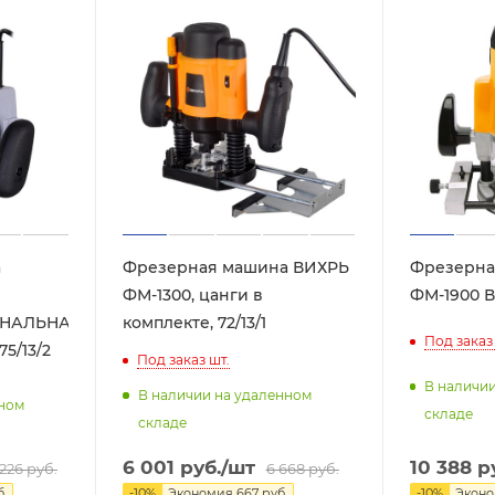
а
Фрезерная машина ВИХРЬ
Фрезерна
ФМ-1300, цанги в
ФМ-1900 Ви
НАЛЬНАЯ),
комплекте, 72/13/1
Под заказ
75/13/2
Под заказ
шт.
В наличи
В наличии на удаленном
нном
складе
складе
10 388
ру
6 001
руб.
/шт
6 668
руб.
 226
руб.
-
10
%
Экон
-
10
%
Экономия
667
руб.
.