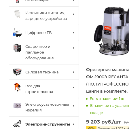
Источники питания,
зарядные устройства
Цифровое ТВ
Сварочное и
паяльное
оборудование
Фрезерная машин
Силовая техника
ФМ-1900Э РЕСАНТА
(ПОЛУПРОФЕССИО
Всё для
цанги в комплекте, 
строительства
Есть в наличии: 1
шт.
Электроустановочные
В наличии на удале
изделия
складе
9 203
руб.
/шт
10
Электроинструменты
-
10
%
Экономия
1 023
руб