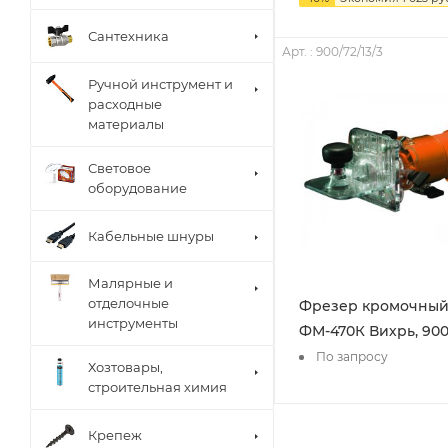
Сантехника
Арт. : 900/72/13/3
Ручной инструмент и
расходные
материалы
Световое
оборудование
Кабельные шнуры
Малярные и
отделочные
Фрезер кромочны
инструменты
ФМ-470К Вихрь, 900/
По запросу
Хозтовары,
строительная химия
Крепеж