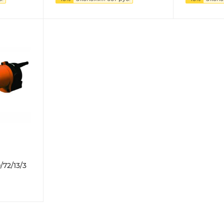
й
72/13/3