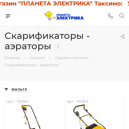
азин "ПЛАНЕТА ЭЛЕКТРИКА" Таксимо: У 
Скарификаторы -
аэраторы
3
—
—
—
Главная
Каталог
Садовая техника
Скарификаторы - аэраторы
ФИЛЬТР
Арт. : 70/16/2
Арт. : 70/16/3