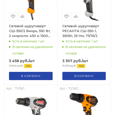
Сетевой шуруповерт
Сетевой шуруповерт
СШ-550/2 Вихрь, 550 Вт,
РЕСАНТА СШ-550-1,
2 скорости: 450 и 1500
550Вт, 25 Нм, 75/16/2
об/мин, 34 Н·м, реверс,
Есть в наличии: 1
шт.
Есть в наличии: 1
шт.
подсветка, 1.4 кг, 72/16/1
В наличии на удаленном
В наличии на удаленном
складе
складе
3 458
руб.
/шт
3 307
руб.
/шт
3 842
руб.
3 674
руб.
-
10
%
-
10
%
В КОРЗИНУ
В КОРЗИНУ
Арт. : 75/16/1
Арт. : 72/16/2