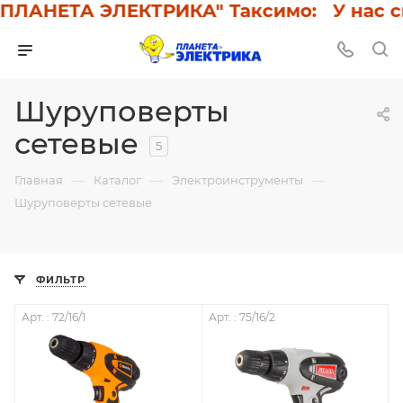
ПЛАНЕТА ЭЛЕКТРИКА" Таксимо: У нас ски
Шуруповерты
сетевые
5
—
—
—
Главная
Каталог
Электроинструменты
Шуруповерты сетевые
ФИЛЬТР
Арт. : 72/16/1
Арт. : 75/16/2