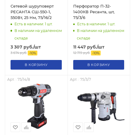
Сетевой шуруповерт
Перфоратор П-32-
РЕСАНТА СШ-550-1,
1400КВ Ресанта, шт,
550Вт, 25 Нм, 75/16/2
75/3/6
Есть в наличии: 1
шт.
Есть в наличии: 1
шт.
В наличии на удаленном
В наличии на удаленном
складе
складе
3 307
руб.
/шт
11 447
руб.
/шт
3 674
руб.
12 719
руб.
-
10
%
-
10
%
В КОРЗИНУ
В КОРЗИНУ
Арт. : 75/14/8
Арт. : 75/3/7