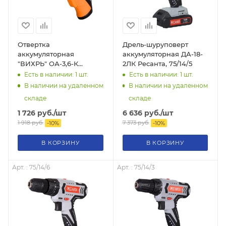
Отвертка
Дрель-шуруповерт
аккумуляторная
аккумуляторная ДА-18-
"ВИХРЬ" ОА-3,6-К
2ЛК Ресанта, 75/14/5
(аккумулятор Li-ion,
Есть в наличии: 1
шт.
Есть в наличии: 1
шт.
3,5Нм), 72/14/10
В наличии на удаленном
В наличии на удаленном
складе
складе
1 726
руб.
/шт
6 636
руб.
/шт
1 918
руб.
7 373
руб.
-
10
%
-
10
%
В КОРЗИНУ
В КОРЗИНУ
Арт. : 75/14/6
Арт. : 75/14/3