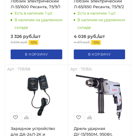
Лобзик электрический
Лобзик электрический
Л-55/600 Ресанта, 75/9/1
Л-65/650 Ресанта, 75/9/2
Есть в наличии: 1
шт.
Есть в наличии: 1
шт.
В наличии на удаленном
В наличии на удаленном
складе
складе
3 326
руб.
/шт
4 026
руб.
/шт
3 696
руб.
4 473
руб.
-
10
%
-
10
%
В КОРЗИНУ
В КОРЗИНУ
Арт. : 71/8/68
Арт. : 75/8/4
Зарядное устройство
Дрель ударная
для ДА-24Л-2К и
ДУ-15/950М, 950Вт,