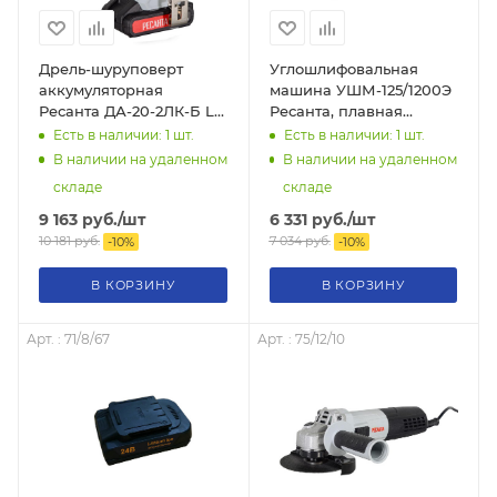
Дрель-шуруповерт
Углошлифовальная
аккумуляторная
машина УШМ-125/1200Э
Ресанта ДА-20-2ЛК-Б Li-
Ресанта, плавная
ion ЕА+, 55Нм кейс
регулировка скорости, (
Есть в наличии: 1
шт.
Есть в наличии: 1
шт.
(бесщеточный
болгарка ), 75/12/4
В наличии на удаленном
В наличии на удаленном
двигатель), 75/14/10
складе
складе
9 163
руб.
/шт
6 331
руб.
/шт
10 181
руб.
7 034
руб.
-
10
%
-
10
%
В КОРЗИНУ
В КОРЗИНУ
Арт. : 71/8/67
Арт. : 75/12/10