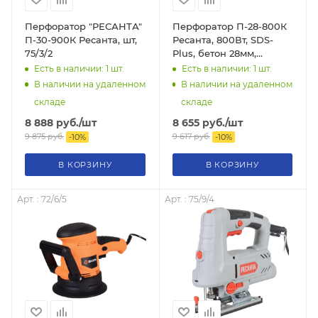
Перфоратор "РЕСАНТА"
Перфоратор П-28-800К
П-30-900К Ресанта, шт,
Ресанта, 800Вт, SDS-
75/3/2
Plus, бетон 28мм,
1100об/мин, 5200 уд/
Есть в наличии: 1
шт.
Есть в наличии: 1
шт.
мин, 3.4Дж, 3кг, в кейсе,
В наличии на удаленном
В наличии на удаленном
75/3/1
складе
складе
8 888
руб.
/шт
8 655
руб.
/шт
9 875
руб.
9 617
руб.
-
10
%
-
10
%
В КОРЗИНУ
В КОРЗИНУ
Арт. : 72/6/5
Арт. : 75/9/4