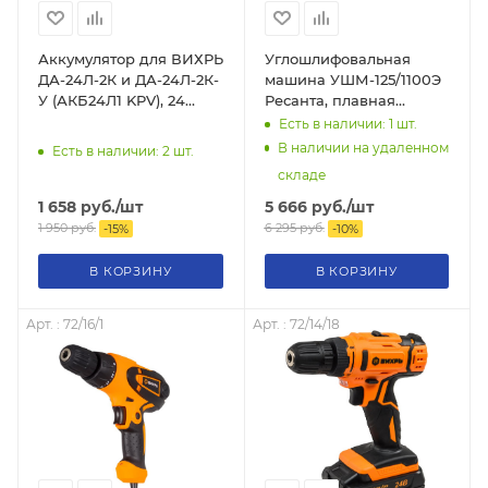
Аккумулятор для ВИХРЬ
Углошлифовальная
ДА-24Л-2К и ДА-24Л-2К-
машина УШМ-125/1100Э
У (АКБ24Л1 KPV), 24
Ресанта, плавная
Вольт ( Li-ion), 71/8/67
регулировка скорости, (
Есть в наличии: 1
шт.
болгарка ), 75/12/10
В наличии на удаленном
Есть в наличии: 2
шт.
складе
1 658
руб.
/шт
5 666
руб.
/шт
1 950
руб.
6 295
руб.
-
15
%
-
10
%
В КОРЗИНУ
В КОРЗИНУ
Арт. : 72/16/1
Арт. : 72/14/18