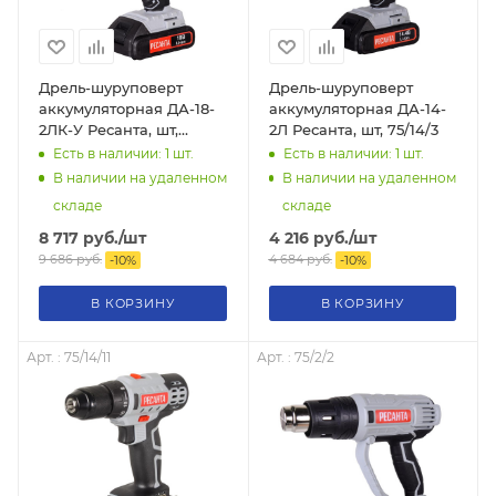
Дрель-шуруповерт
Дрель-шуруповерт
аккумуляторная ДА-18-
аккумуляторная ДА-14-
2ЛК-У Ресанта, шт,
2Л Ресанта, шт, 75/14/3
75/14/6
Есть в наличии: 1
шт.
Есть в наличии: 1
шт.
В наличии на удаленном
В наличии на удаленном
складе
складе
8 717
руб.
/шт
4 216
руб.
/шт
9 686
руб.
4 684
руб.
-
10
%
-
10
%
В КОРЗИНУ
В КОРЗИНУ
Арт. : 75/14/11
Арт. : 75/2/2