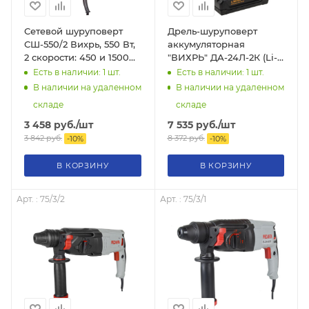
Сетевой шуруповерт
Дрель-шуруповерт
СШ-550/2 Вихрь, 550 Вт,
аккумуляторная
2 скорости: 450 и 1500
"ВИХРЬ" ДА-24Л-2К (Li-
об/мин, 34 Н·м, реверс,
ion, 40Нм) 2 скорости,
Есть в наличии: 1
шт.
Есть в наличии: 1
шт.
подсветка, 1.4 кг, 72/16/1
кейс, 2 аккум. 72/14/18
В наличии на удаленном
В наличии на удаленном
складе
складе
3 458
руб.
/шт
7 535
руб.
/шт
3 842
руб.
8 372
руб.
-
10
%
-
10
%
В КОРЗИНУ
В КОРЗИНУ
Арт. : 75/3/2
Арт. : 75/3/1