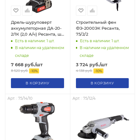
Дрель-шуруповерт
Строительный фен
аккумуляторная ДА-20-
ФЭ-2000ЭК Ресанта,
2ЛК (2,0 А/ч) Ресанта, шт,
75/2/2
75/14/11
Есть в наличии: 1
шт.
Есть в наличии: 1
шт.
В наличии на удаленном
В наличии на удаленном
складе
складе
7 668
руб.
/шт
3 724
руб.
/шт
8 520
руб.
4 138
руб.
-
10
%
-
10
%
В КОРЗИНУ
В КОРЗИНУ
Арт. : 75/14/10
Арт. : 75/12/4