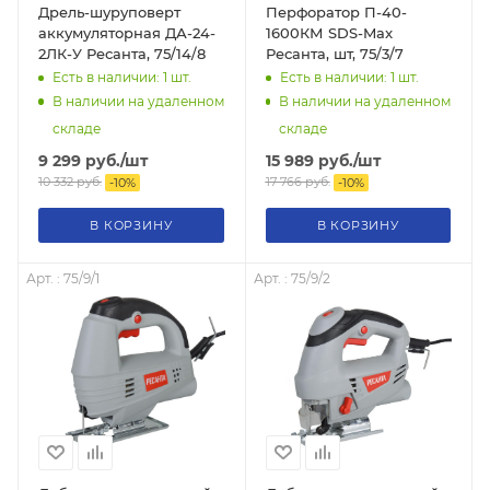
Дрель-шуруповерт
Перфоратор П-40-
аккумуляторная ДА-24-
1600КМ SDS-Max
2ЛК-У Ресанта, 75/14/8
Ресанта, шт, 75/3/7
Есть в наличии: 1
шт.
Есть в наличии: 1
шт.
В наличии на удаленном
В наличии на удаленном
складе
складе
9 299
руб.
/шт
15 989
руб.
/шт
10 332
руб.
17 766
руб.
-
10
%
-
10
%
В КОРЗИНУ
В КОРЗИНУ
Арт. : 75/9/1
Арт. : 75/9/2