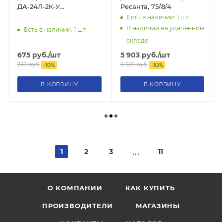
ДА-24Л-2К-У
Ресанта, 75/8/4
(адаптер+стакан ЗУ24Л1
Есть в наличии: 1
шт.
KPV) 71/8/68
В наличии на удаленном
Есть в наличии: 1
шт.
складе
675
руб.
/шт
5 903
руб.
/шт
750
руб.
6 559
руб.
-
10
%
-
10
%
В КОРЗИНУ
В КОРЗИНУ
1
2
3
11
О КОМПАНИИ
КАК КУПИТЬ
ПРОИЗВОДИТЕЛИ
МАГАЗИНЫ