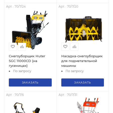
Арт. : 70/7/24
Арт. : 70/7/20
Снегоуборщик Huter
Насадка-снегоуборщик
SGC 11000CD (на
для подметательной
гусеницах)
машины
По запросу
По запросу
ЗАКАЗАТЬ
ЗАКАЗАТЬ
Арт. : 70/7/6
Арт. : 70/7/31