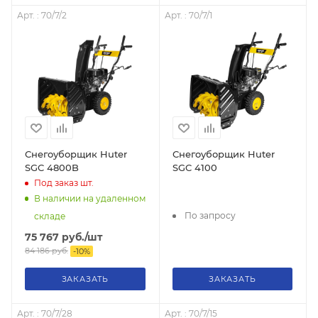
Арт. : 70/7/2
Арт. : 70/7/1
Снегоуборщик Huter
Снегоуборщик Huter
SGC 4800B
SGC 4100
Под заказ
шт.
В наличии на удаленном
По запросу
складе
75 767
руб.
/шт
84 186
руб.
-
10
%
ЗАКАЗАТЬ
ЗАКАЗАТЬ
Арт. : 70/7/28
Арт. : 70/7/15