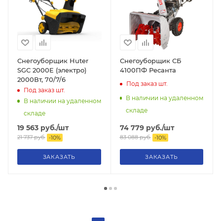
Снегоуборщик Huter
Снегоуборщик СБ
SGC 2000E (электро)
4100ПФ Ресанта
2000Вт, 70/7/6
Под заказ
шт.
Под заказ
шт.
В наличии на удаленном
В наличии на удаленном
складе
складе
74 779
руб.
/шт
19 563
руб.
/шт
83 088
руб.
21 737
руб.
-
10
%
-
10
%
ЗАКАЗАТЬ
ЗАКАЗАТЬ