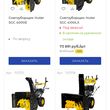
Снегоуборщик Huter
Снегоуборщик Huter
SGC 4000E
SGC 4100LX
Под заказ
шт.
В наличии на удаленном
По запросу
складе
73 691
руб.
/шт
81 879
руб.
-
10
%
ЗАКАЗАТЬ
ЗАКАЗАТЬ
Арт. : 70/7/21
Арт. : 70/7/18