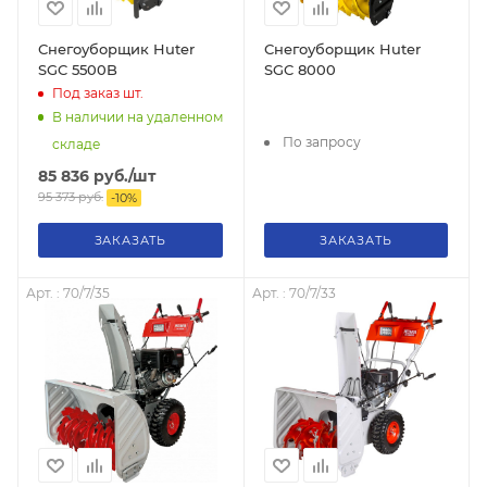
Снегоуборщик Huter
Снегоуборщик Huter
SGC 5500B
SGC 8000
Под заказ
шт.
В наличии на удаленном
По запросу
складе
85 836
руб.
/шт
95 373
руб.
-
10
%
ЗАКАЗАТЬ
ЗАКАЗАТЬ
Арт. : 70/7/35
Арт. : 70/7/33