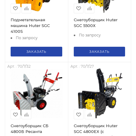
Подметательная
Снегоуборщик Huter
машина Huter SGC
SGC 5500Х
4100S
По запросу
По запросу
ЗАКАЗАТЬ
ЗАКАЗАТЬ
Арт. : 70/7/32
Арт. : 70/7/27
Снегоуборщик СБ
Снегоуборщик Huter
4800Б Ресанта
SGC 4800EX (с