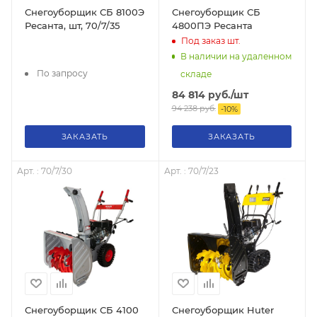
Снегоуборщик СБ 8100Э
Снегоуборщик СБ
Ресанта, шт, 70/7/35
4800ПЭ Ресанта
Под заказ
шт.
В наличии на удаленном
По запросу
складе
84 814
руб.
/шт
94 238
руб.
-
10
%
ЗАКАЗАТЬ
ЗАКАЗАТЬ
Арт. : 70/7/30
Арт. : 70/7/23
Снегоуборщик СБ 4100
Снегоуборщик Huter