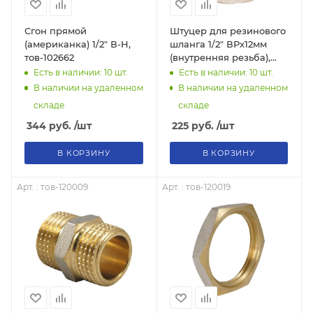
Сгон прямой
Штуцер для резинового
(американка) 1/2" В-Н,
шланга 1/2" ВРх12мм
тов-102662
(внутренняя резьба),
тов-121341
Есть в наличии: 10
шт.
Есть в наличии: 10
шт.
В наличии на удаленном
В наличии на удаленном
складе
складе
344
руб.
/шт
225
руб.
/шт
В КОРЗИНУ
В КОРЗИНУ
Арт. : тов-120009
Арт. : тов-120019