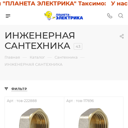
ЛАНЕТА ЭЛЕКТРИКА" Таксимо: У нас ски
ИНЖЕНЕРНАЯ
САНТЕХНИКА
43
—
—
—
Главная
Каталог
Сантехника
ИНЖЕНЕРНАЯ САНТЕХНИКА
ФИЛЬТР
Арт. : тов-222888
Арт. : тов-117696