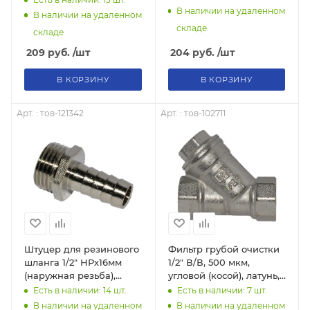
В наличии на удаленном
В наличии на удаленном
складе
складе
204
руб.
/шт
209
руб.
/шт
В КОРЗИНУ
В КОРЗИНУ
Арт. : тов-121342
Арт. : тов-102711
Штуцер для резинового
Фильтр грубой очистки
шланга 1/2" НРх16мм
1/2" В/В, 500 мкм,
(наружная резьба),
угловой (косой), латунь,
тов-121342
тов-102711
Есть в наличии: 14
шт.
Есть в наличии: 7
шт.
В наличии на удаленном
В наличии на удаленном