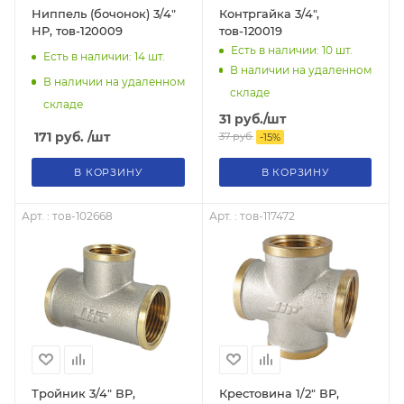
Ниппель (бочонок) 3/4"
Контргайка 3/4",
НР, тов-120009
тов-120019
Есть в наличии: 10
шт.
Есть в наличии: 14
шт.
В наличии на удаленном
В наличии на удаленном
складе
складе
31
руб.
/шт
171
руб.
/шт
37
руб.
-
15
%
В КОРЗИНУ
В КОРЗИНУ
Арт. : тов-102668
Арт. : тов-117472
Тройник 3/4" ВР,
Крестовина 1/2" ВР,