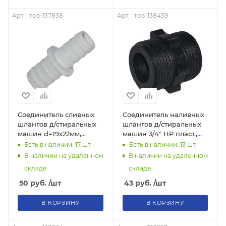
Арт. : тов-137838
Арт. : тов-138439
Соединитель сливных
Соединитель наливных
шлангов д/стиральных
шлангов д/стиральных
машин d=19х22мм,
машин 3/4" НР пласт.,
пласт., тов-137838
тов-138439
Есть в наличии: 17
шт.
Есть в наличии: 13
шт.
В наличии на удаленном
В наличии на удаленном
складе
складе
50
руб.
/шт
43
руб.
/шт
В КОРЗИНУ
В КОРЗИНУ