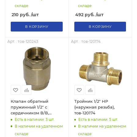
складе
складе
210
руб.
/шт
492
руб.
/шт
В КОРЗИНУ
В КОРЗИНУ
Арт. : тов-120243
Арт. : тов-120174
Клапан обратный
Тройник 1/2" НР
пружинный 1/2" с
(наружная резьба),
сердечником В/В,
тов-120174
тов-120243
Есть в наличии: 3
шт.
Есть в наличии: 5
шт.
В наличии на удаленном
В наличии на удаленном
складе
складе