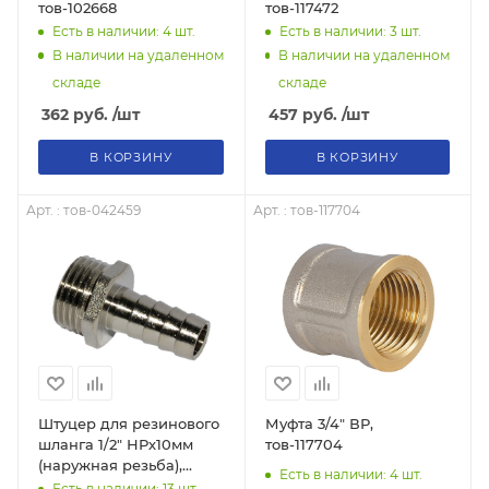
тов-102668
тов-117472
Есть в наличии: 4
шт.
Есть в наличии: 3
шт.
В наличии на удаленном
В наличии на удаленном
складе
складе
362
руб.
/шт
457
руб.
/шт
В КОРЗИНУ
В КОРЗИНУ
Арт. : тов-042459
Арт. : тов-117704
Штуцер для резинового
Муфта 3/4" ВР,
шланга 1/2" НРх10мм
тов-117704
(наружная резьба),
Есть в наличии: 4
шт.
тов-042459
Есть в наличии: 13
шт.