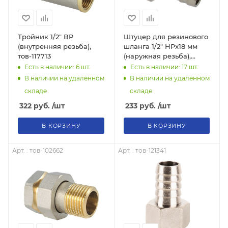
Тройник 1/2" ВР
Штуцер для резинового
(внутренняя резьба),
шланга 1/2" НРx18 мм
тов-117713
(наружная резьба),
тов-042462
Есть в наличии: 6
шт.
Есть в наличии: 17
шт.
В наличии на удаленном
В наличии на удаленном
складе
складе
322
руб.
/шт
233
руб.
/шт
В КОРЗИНУ
В КОРЗИНУ
Арт. : тов-102662
Арт. : тов-121341