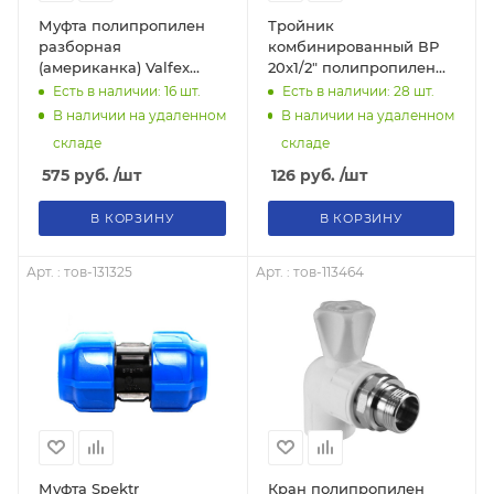
Муфта полипропилен
Тройник
разборная
комбинированный ВР
(американка) Valfex
20х1/2" полипропилен
25х3/4" НР, тов-110411
(внутренняя резьба),
Есть в наличии: 16
шт.
Есть в наличии: 28
шт.
тов-110427
В наличии на удаленном
В наличии на удаленном
складе
складе
575
руб.
/шт
126
руб.
/шт
В КОРЗИНУ
В КОРЗИНУ
Арт. : тов-131325
Арт. : тов-113464
Муфта Spektr
Кран полипропилен