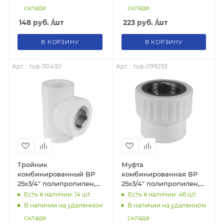
складе
складе
148
руб.
/шт
223
руб.
/шт
В КОРЗИНУ
В КОРЗИНУ
Арт. : тов-110430
Арт. : тов-099293
Тройник
Муфта
комбинированный ВР
комбинированная ВР
25х3/4" полипропилен,
25х3/4" полипропилен,
тов-110430
тов-099293
Есть в наличии: 14
шт.
Есть в наличии: 46
шт.
В наличии на удаленном
В наличии на удаленном
складе
складе