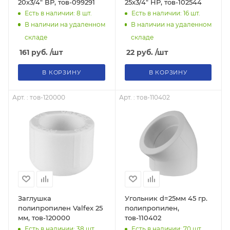
20х3/4" ВР, тов-099291
25х3/4" НР, тов-102544
Есть в наличии: 8
шт.
Есть в наличии: 16
шт.
В наличии на удаленном
В наличии на удаленном
складе
складе
161
руб.
/шт
22
руб.
/шт
В КОРЗИНУ
В КОРЗИНУ
Арт. : тов-120000
Арт. : тов-110402
Заглушка
Угольник d=25мм 45 гр.
полипропилен Valfex 25
полипропилен,
мм, тов-120000
тов-110402
Есть в наличии: 38
шт.
Есть в наличии: 70
шт.