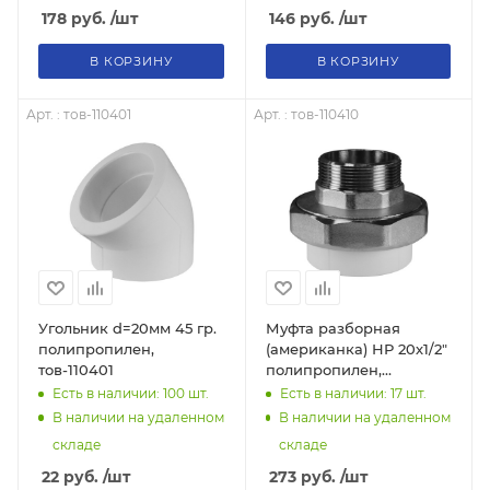
178
руб.
/шт
146
руб.
/шт
В КОРЗИНУ
В КОРЗИНУ
Арт. : тов-110401
Арт. : тов-110410
Угольник d=20мм 45 гр.
Муфта разборная
полипропилен,
(американка) НР 20х1/2"
тов-110401
полипропилен,
тов-110410
Есть в наличии: 100
шт.
Есть в наличии: 17
шт.
В наличии на удаленном
В наличии на удаленном
складе
складе
22
руб.
/шт
273
руб.
/шт