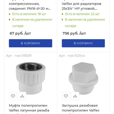
компрессионная,
Valfex для радиаторов
соединит. PN16 d=20 мм,
25х3/4" НР угловой,
тов-131325
тов-113464
Есть в наличии: 18
шт.
Есть в наличии: 22
шт.
В наличии на удаленном
В наличии на удаленном
складе
складе
67
руб.
/шт
756
руб.
/шт
В КОРЗИНУ
В КОРЗИНУ
Арт. : тов-099291
Арт. : тов-102544
Муфта полипропилен
Заглушка резьбовая
Valfex латунная резьба
полипропилен Valfex