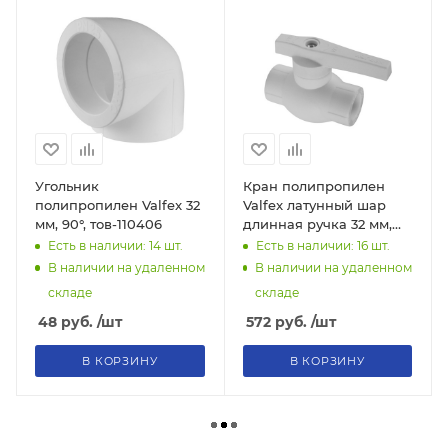
Угольник
Кран полипропилен
полипропилен Valfex 32
Valfex латунный шар
мм, 90°, тов-110406
длинная ручка 32 мм,
тов-098190
Есть в наличии: 14
шт.
Есть в наличии: 16
шт.
В наличии на удаленном
В наличии на удаленном
складе
складе
48
руб.
/шт
572
руб.
/шт
В КОРЗИНУ
В КОРЗИНУ