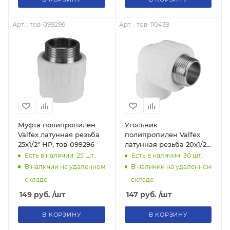
Арт. : тов-099296
Арт. : тов-110439
Муфта полипропилен
Угольник
Valfex латунная резьба
полипропилен Valfex
25х1/2" НР, тов-099296
латунная резьба 20х1/2"
НР, тов-110439
Есть в наличии: 25
шт.
Есть в наличии: 30
шт.
В наличии на удаленном
В наличии на удаленном
складе
складе
149
руб.
/шт
147
руб.
/шт
В КОРЗИНУ
В КОРЗИНУ