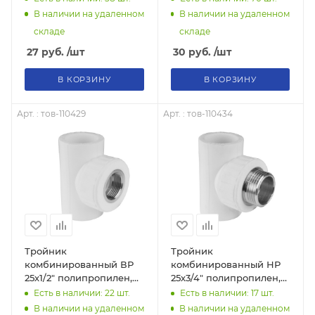
В наличии на удаленном
В наличии на удаленном
складе
складе
27
руб.
/шт
30
руб.
/шт
В КОРЗИНУ
В КОРЗИНУ
Арт. : тов-110429
Арт. : тов-110434
Тройник
Тройник
комбинированный ВР
комбинированный НР
25х1/2" полипропилен,
25х3/4" полипропилен,
тов-110429
тов-110434
Есть в наличии: 22
шт.
Есть в наличии: 17
шт.
В наличии на удаленном
В наличии на удаленном