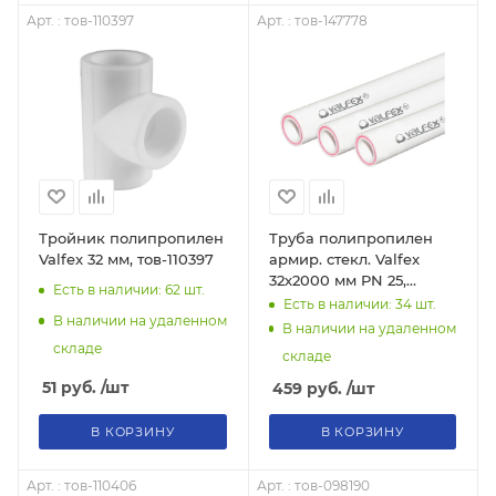
Арт. : тов-110397
Арт. : тов-147778
Тройник полипропилен
Труба полипропилен
Valfex 32 мм, тов-110397
армир. стекл. Valfex
32х2000 мм PN 25,
Есть в наличии: 62
шт.
тов-147778
Есть в наличии: 34
шт.
В наличии на удаленном
В наличии на удаленном
складе
складе
51
руб.
/шт
459
руб.
/шт
В КОРЗИНУ
В КОРЗИНУ
Арт. : тов-110406
Арт. : тов-098190