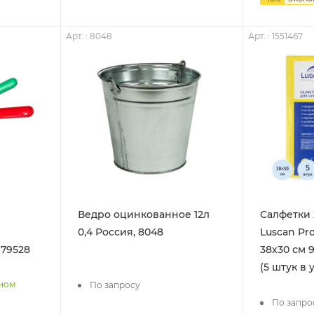
Арт. : 8048
Арт. : 1551467
Ведро оцинкованное 12л
Салфетки
0,4 Россия, 8048
Luscan Pro
179528
38х30 см 
(5 штук в 
нном
По запросу
По запро