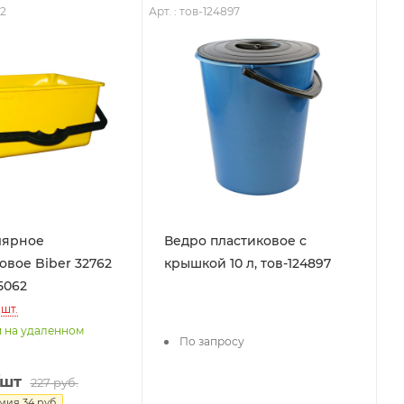
62
Арт. : тов-124897
лярное
Ведро пластиковое с
овое Biber 32762
крышкой 10 л, тов-124897
05062
шт.
и на удаленном
По запросу
/шт
227
руб.
омия
34
руб.