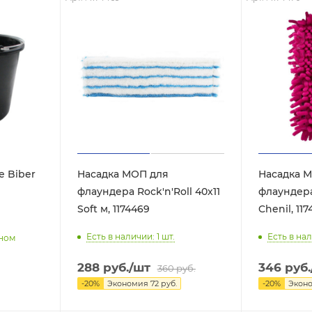
е Biber
Насадка МОП для
Насадка 
флаундера Rock'n'Roll 40х11
флаундера 
Soft м, 1174469
Chenil, 117
Есть в наличии: 1
шт.
Есть в нал
нном
288
руб.
/шт
346
руб.
360
руб.
-
20
%
Экономия
72
руб.
-
20
%
Экон