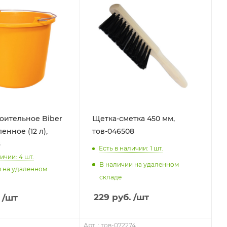
оительное Biber
Щетка-сметка 450 мм,
ленное (12 л),
тов-046508
8
Есть в наличии: 1
шт.
ичии: 4
шт.
В наличии на удаленном
и на удаленном
складе
229
руб.
/шт
/шт
Арт. : тов-072274