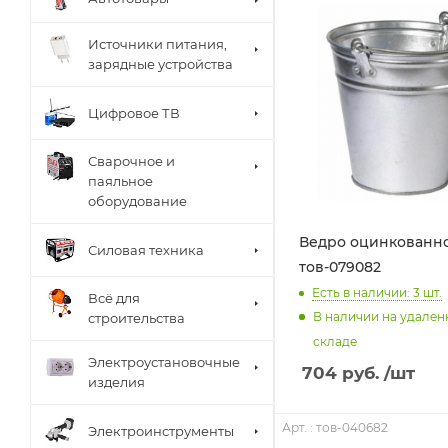
Источники питания,
зарядные устройства
Цифровое ТВ
Сварочное и
паяльное
оборудование
Ведро оцинкованное
Силовая техника
тов-079082
Есть в наличии: 3
шт.
Всё для
В наличии на удале
строительства
складе
Электроустановочные
704
руб.
/шт
изделия
Арт. : тов-040682
Электроинструменты