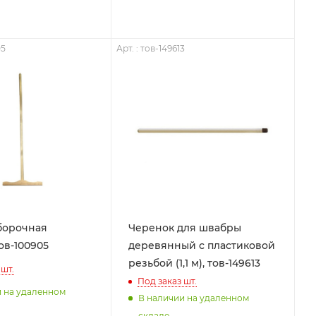
05
Арт. : тов-149613
борочная
Черенок для швабры
ов-100905
деревянный с пластиковой
резьбой (1,1 м), тов-149613
шт.
Под заказ
шт.
и на удаленном
В наличии на удаленном
складе