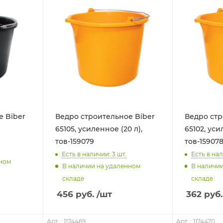
е Biber
Ведро строительное Biber
Ведро стр
65105, усиленное (20 л),
65102, уси
тов-159079
тов-15907
Есть в наличии: 3
шт.
Есть в нал
нном
В наличии на удаленном
В наличи
складе
складе
456
руб.
/шт
362
руб.
Арт. : 1174469
Арт. : 1174470