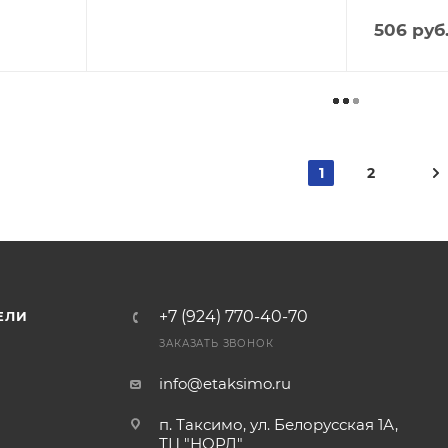
506
руб
1
2
+7 (924) 770-40-70
ЕЛИ
ЗАКАЗАТЬ ЗВОНОК
info@etaksimo.ru
п. Таксимо, ул. Белорусская 1А,
ТЦ "НОРД"