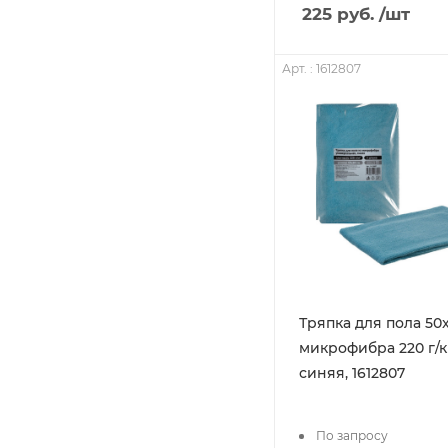
225
руб.
/шт
Арт. : 1612807
Тряпка для пола 50
микрофибра 220 г/к
синяя, 1612807
По запросу