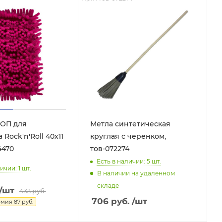
МОП для
Метла синтетическая
Rock'n'Roll 40х11
круглая с черенком,
4470
тов-072274
Есть в наличии: 5
шт.
ичии: 1
шт.
В наличии на удаленном
складе
/шт
433
руб.
706
руб.
/шт
омия
87
руб.