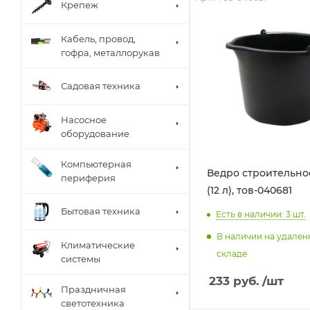
Крепеж
Кабель, провод,
гофра, металлорукав
Садовая техника
Насосное
оборудование
Компьютерная
Ведро строительно
периферия
(12 л), тов-040681
Бытовая техника
Есть в наличии: 3
шт.
В наличии на удале
Климатические
складе
системы
233
руб.
/шт
Праздничная
светотехника