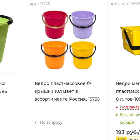
Арт. : 15735
Арт. : тов-1050
 со
Ведро пластмассовое б/
Ведро ма
4896
крышки 10л цвет в
пластмасс
ассортименте Россия, 15735
8 л, тов-1
Под заказ
В наличи
По запросу
складе
193
руб.
-
15
%
Экон