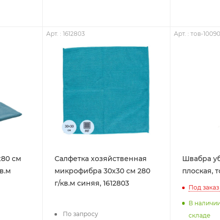
Арт. : 1612803
Арт. : тов-1009
x80 см
Салфетка хозяйственная
Швабра у
в.м
микрофибра 30х30 см 280
плоская, т
г/кв.м синяя, 1612803
Под заказ
В наличи
По запросу
складе