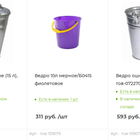
 (15 л),
Ведро 10л мерное/Б0415
Ведро оци
фиолетовое
тов-07227
Есть в нал
нном
В наличи
Есть в наличии: 1
шт.
складе
311
руб.
/шт
593
руб.
Арт. : тов-159079
Арт. : тов-1590