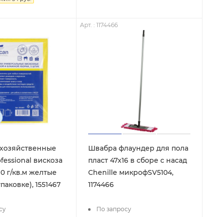
Арт. : 1174466
 хозяйственные
Швабра флаундер для пола
fessional вискоза
пласт 47х16 в сборе с насад
90 г/кв.м желтые
Chenille микрофSV5104,
упаковке), 1551467
1174466
су
По запросу