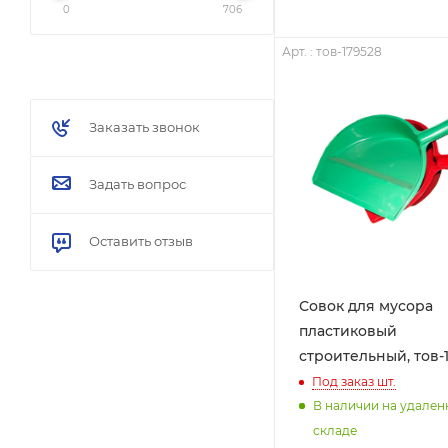
0
706
Арт. : тов-179528
Заказать звонок
Задать вопрос
Оставить отзыв
Совок для мусора
пластиковый
строительный, тов-
Под заказ
шт.
В наличии на удале
складе