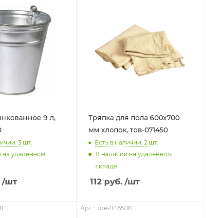
нкованное 9 л,
Тряпка для пола 600х700
0
мм хлопок, тов-071450
ичии: 3
шт.
Есть в наличии: 2
шт.
и на удаленном
В наличии на удаленном
складе
/шт
112
руб.
/шт
78
Арт. : тов-046508