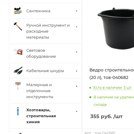
Сантехника
Ручной инструмент и
расходные
материалы
Световое
оборудование
Ведро строительно
Кабельные шнуры
(20 л), тов-040682
Малярные и
Есть в наличии: 3
шт.
отделочные
инструменты
В наличии на удале
складе
Хозтовары,
строительная
355
руб.
/шт
химия
Арт. : тов-040681