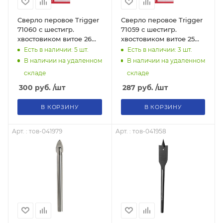
Сверло перовое Trigger
Сверло перовое Trigger
71060 с шестигр.
71059 с шестигр.
хвостовиком витое 26
хвостовиком витое 25
мм, тов-173550
мм, тов-173549
Есть в наличии: 5
шт.
Есть в наличии: 3
шт.
В наличии на удаленном
В наличии на удаленном
складе
складе
300
руб.
/шт
287
руб.
/шт
В КОРЗИНУ
В КОРЗИНУ
Арт. : тов-041979
Арт. : тов-041958