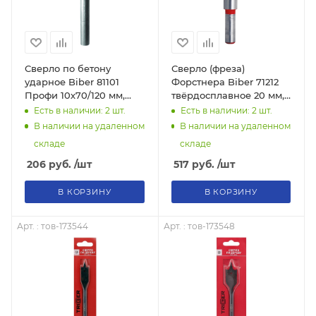
Сверло по бетону
Сверло (фреза)
ударное Biber 81101
Форстнера Biber 71212
Профи 10х70/120 мм,
твёрдосплавное 20 мм,
тов-041946
тов-198840
Есть в наличии: 2
шт.
Есть в наличии: 2
шт.
В наличии на удаленном
В наличии на удаленном
складе
складе
206
руб.
/шт
517
руб.
/шт
В КОРЗИНУ
В КОРЗИНУ
Арт. : тов-173544
Арт. : тов-173548