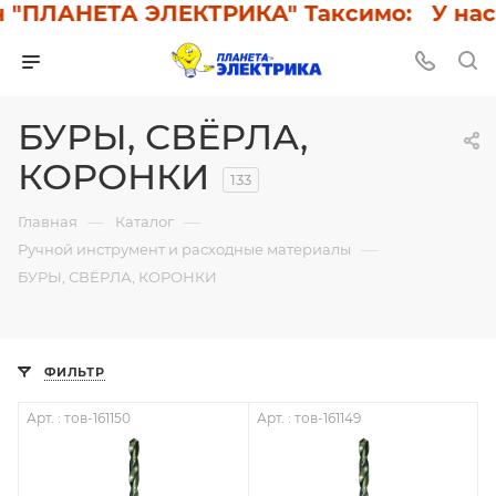
ПЛАНЕТА ЭЛЕКТРИКА" Таксимо: У нас ск
БУРЫ, СВЁРЛА,
КОРОНКИ
133
—
—
Главная
Каталог
—
Ручной инструмент и расходные материалы
БУРЫ, СВЁРЛА, КОРОНКИ
ФИЛЬТР
Арт. : тов-161150
Арт. : тов-161149