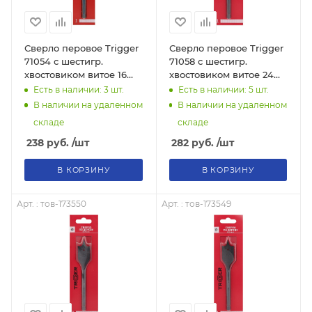
Сверло перовое Trigger
Сверло перовое Trigger
71054 с шестигр.
71058 с шестигр.
хвостовиком витое 16
хвостовиком витое 24
мм, тов-173544
мм, тов-173548
Есть в наличии: 3
шт.
Есть в наличии: 5
шт.
В наличии на удаленном
В наличии на удаленном
складе
складе
238
руб.
/шт
282
руб.
/шт
В КОРЗИНУ
В КОРЗИНУ
Арт. : тов-173550
Арт. : тов-173549