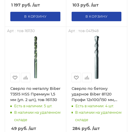
1 197
руб.
/шт
103
руб.
/шт
В КОРЗИНУ
В КОРЗИНУ
Арт. : тов-161130
Арт. : тов-041948
Сверло по металлу Biber
Сверло по бетону
73515 HSS Премиум 1,5
ударное Biber 81120
мм (уп. 2 шт.), тов-161130
Профи 12х100/150 мм,
тов-041948
Есть в наличии: 5
шт.
Есть в наличии: 4
шт.
В наличии на удаленном
В наличии на удаленном
складе
складе
49
руб.
/шт
284
руб.
/шт