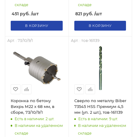
складе
складе
451
руб.
/шт
821
руб.
/шт
В КОРЗИНУ
В КОРЗИНУ
Арт. : 73/10/9/1
Арт. : тов-161139
Коронка по бетону
Сверло по металлу Biber
Вихрь М22 х 68 мм, в
73545 HSS Премиум 4,5
сборе, 73/10/9/1
мм (уп. 2 шт.), тов-161139
Есть в наличии: 2
шт.
Есть в наличии: 9
шт.
В наличии на удаленном
В наличии на удаленном
складе
складе