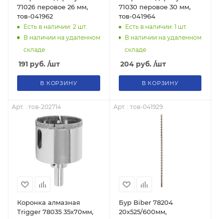
71026 перовое 26 мм,
71030 перовое 30 мм,
тов-041962
тов-041964
Есть в наличии: 2
шт.
Есть в наличии: 1
шт.
В наличии на удаленном
В наличии на удаленном
складе
складе
191
руб.
/шт
204
руб.
/шт
В КОРЗИНУ
В КОРЗИНУ
Арт. : тов-202714
Арт. : тов-041929
Коронка алмазная
Бур Biber 78204
Trigger 78035 35х70мм,
20х525/600мм,