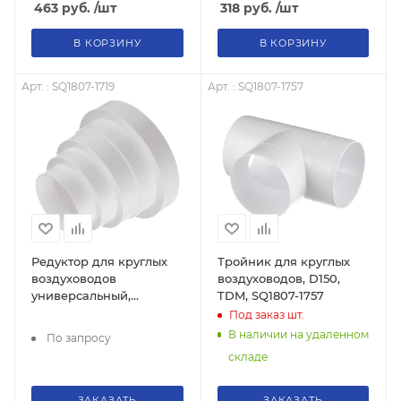
463
руб.
/шт
318
руб.
/шт
В КОРЗИНУ
В КОРЗИНУ
Арт. : SQ1807-1719
Арт. : SQ1807-1757
Редуктор для круглых
Тройник для круглых
воздуховодов
воздуховодов, D150,
универсальный,
TDM, SQ1807-1757
D80/100/120/125/150,
Под заказ
шт.
TDM, SQ1807-1719
В наличии на удаленном
По запросу
складе
ЗАКАЗАТЬ
ЗАКАЗАТЬ