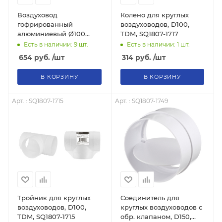
Воздуховод
Колено для круглых
гофрированный
воздуховодов, D100,
алюминиевый Ø100
TDM, SQ1807-1717
TDM, SQ1807-0064
Есть в наличии: 9
шт.
Есть в наличии: 1
шт.
654
руб.
/шт
314
руб.
/шт
В КОРЗИНУ
В КОРЗИНУ
Арт. : SQ1807-1715
Арт. : SQ1807-1749
Тройник для круглых
Соединитель для
воздуховодов, D100,
круглых воздуховодов с
TDM, SQ1807-1715
обр. клапаном, D150,