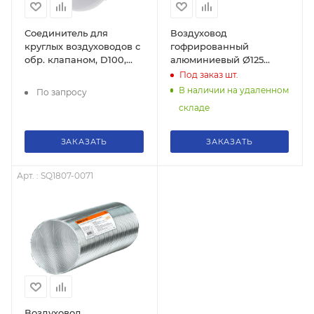
Соединитель для
Воздуховод
круглых воздуховодов с
гофрированный
обр. клапаном, D100,
алюминиевый Ø125
TDM, SQ1807-1713
TDM, SQ1807-0068
Под заказ
шт.
В наличии на удаленном
По запросу
складе
ЗАКАЗАТЬ
ЗАКАЗАТЬ
Арт. : SQ1807-0071
Воздуховод