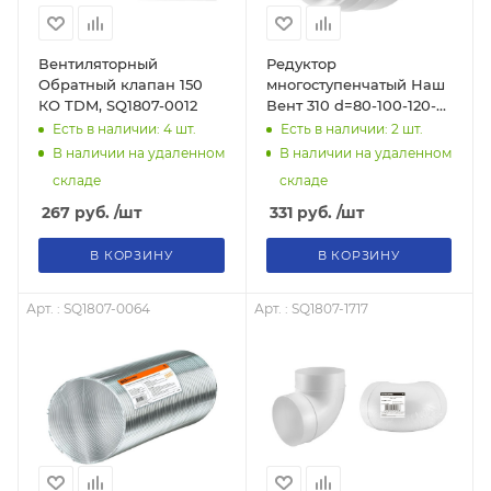
Вентиляторный
Редуктор
Обратный клапан 150
многоступенчатый Наш
КО TDM, SQ1807-0012
Вент 310 d=80-100-120-
125-150 мм, тов-214045
Есть в наличии: 4
шт.
Есть в наличии: 2
шт.
В наличии на удаленном
В наличии на удаленном
складе
складе
267
руб.
/шт
331
руб.
/шт
В КОРЗИНУ
В КОРЗИНУ
Арт. : SQ1807-0064
Арт. : SQ1807-1717