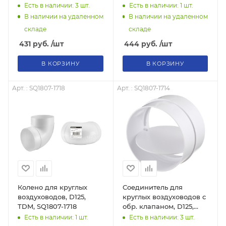
TDM, SQ1807-1749
Есть в наличии: 3
шт.
Есть в наличии: 1
шт.
В наличии на удаленном
В наличии на удаленном
складе
складе
431
руб.
/шт
444
руб.
/шт
В КОРЗИНУ
В КОРЗИНУ
Арт. : SQ1807-1718
Арт. : SQ1807-1714
Колено для круглых
Соединитель для
воздуховодов, D125,
круглых воздуховодов с
TDM, SQ1807-1718
обр. клапаном, D125,
TDM, SQ1807-1714
Есть в наличии: 1
шт.
Есть в наличии: 3
шт.