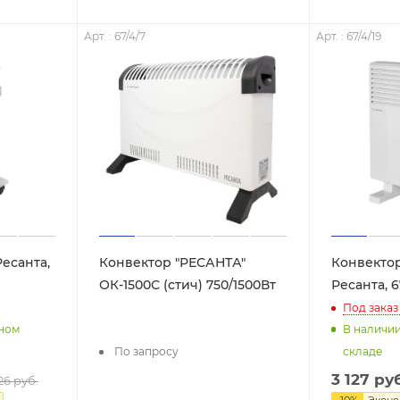
Арт. : 67/4/7
Арт. : 67/4/19
есанта,
Конвектор "РЕСАНТА"
Конвекто
ОК-1500С (стич) 750/1500Вт
Ресанта, 6
Под заказ
нном
В наличи
По запросу
складе
3 127
руб
26
руб.