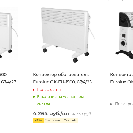
500
Конвектор обогреватель
Конвектор
 67/4/27
Eurolux OK-EU-1500, 67/4/25
Eurolux ОК
Под заказ
шт.
В наличии на удаленном
По запро
складе
4 264
руб.
/шт
4 738
руб.
-
10
%
Экономия
474
руб.