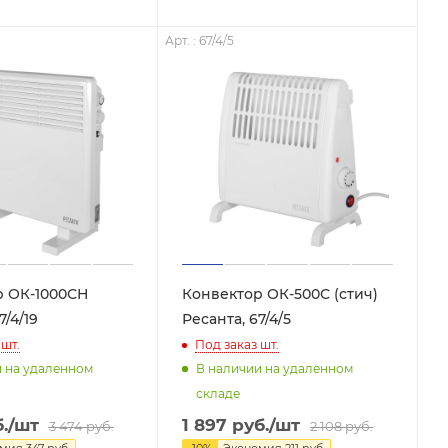
Арт. : 67/4/5
р ОК-1000СН
Конвектор ОК-500С (стич)
7/4/19
Ресанта, 67/4/5
шт.
Под заказ
шт.
и на удаленном
В наличии на удаленном
складе
.
/шт
1 897
руб.
/шт
3 474
руб.
2 108
руб.