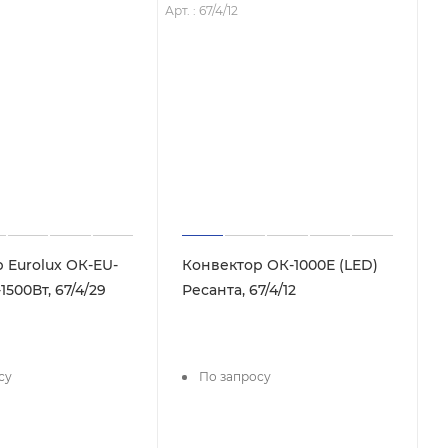
Арт. : 67/4/12
 Eurolux ОК-EU-
Конвектор ОК-1000Е (LED)
1500Вт, 67/4/29
Ресанта, 67/4/12
су
По запросу