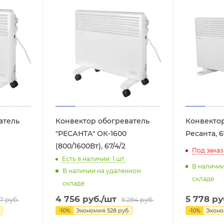
атель
Конвектор обогреватель
Конвекто
"РЕСАНТА" ОК-1600
Ресанта, 6
(800/1600Вт), 67/4/2
Под заказ
Есть в наличии: 1
шт.
В наличи
В наличии на удаленном
складе
складе
5 778
ру
4 756
руб.
/шт
57
руб.
5 284
руб.
-
10
%
Экон
-
10
%
Экономия
528
руб.