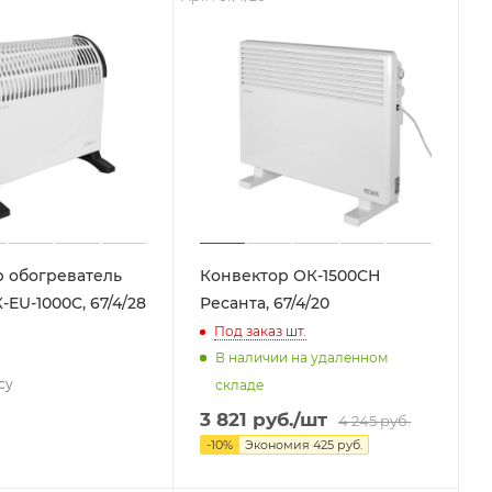
 обогреватель
Конвектор ОК-1500СН
-EU-1000C, 67/4/28
Ресанта, 67/4/20
Под заказ
шт.
В наличии на удаленном
су
складе
3 821
руб.
/шт
4 245
руб.
-
10
%
Экономия
425
руб.