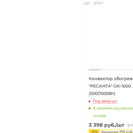
Арт. : 67/4/1
Конвектор обогрев
"РЕСАНТА" ОК-1000
(500/1000Вт)
Под заказ
шт.
В наличии на удале
складе
3 398
руб.
/шт
3 
-
10
%
Экономия
378
руб.