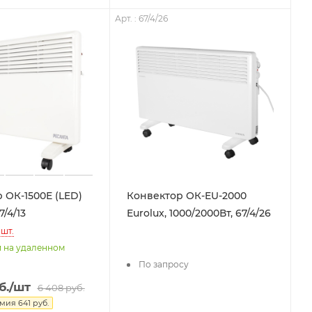
Арт. : 67/4/26
 ОК-1500Е (LED)
Конвектор ОК-EU-2000
7/4/13
Eurolux, 1000/2000Вт, 67/4/26
шт.
и на удаленном
По запросу
б.
/шт
6 408
руб.
омия
641
руб.