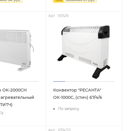
омия
347
руб.
-
10
%
Экономия
211
руб.
Арт. : 67/4/6
р ОК-2000СН
Конвектор "РЕСАНТА"
нагревательный
ОК-1000С, (стич) 67/4/6
ТИТЧ)
По запросу
су
Арт. : 67/4/20