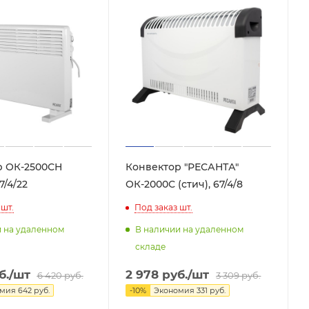
р ОК-2500СН
Конвектор "РЕСАНТА"
7/4/22
ОК-2000С (стич), 67/4/8
шт.
Под заказ
шт.
и на удаленном
В наличии на удаленном
складе
б.
/шт
2 978
руб.
/шт
6 420
руб.
3 309
руб.
омия
642
руб.
-
10
%
Экономия
331
руб.