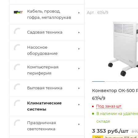
Кабель, провод,
Арт. : 67/4/9
гофра, металлорукав
Садовая техника
Насосное
оборудование
Компьютерная
периферия
Бытовая техника
Конвектор ОК-500 Р
67/4/9
Климатические
Под заказ
шт.
системы
В наличии на удале
складе
Праздничная
светотехника
3 353
руб.
/шт
3 7