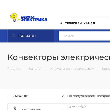
ТЕЛЕГРАМ КАНАЛ
КАТАЛОГ
Конвекторы электричес
—
—
—
Главная
Каталог
Климатические системы
Конв
По популярности (возра
КАТАЛОГ
Арт. : 67/4/3
Автотовары