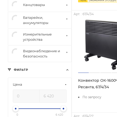
-
10
%
Экономия
373
руб.
Канцтовары
Арт. : 67/4/34
Батарейки,
аккумуляторы
Измерительные
устройства
Видеонаблюдение и
безопасность
ФИЛЬТР
Конвектор ОК-1600
Цена
Ресанта, 67/4/34
По запросу
0
6 420
Арт. : 67/4/27