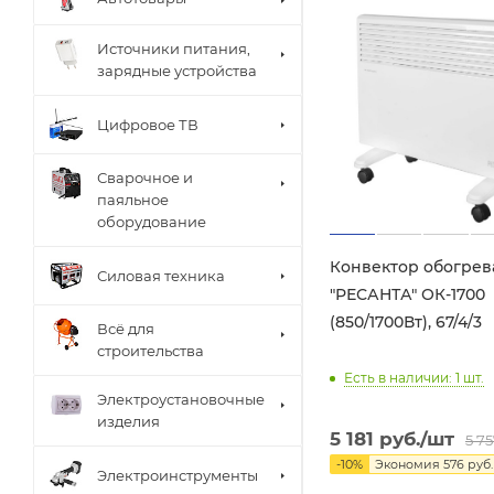
Источники питания,
зарядные устройства
Цифровое ТВ
Сварочное и
паяльное
оборудование
Конвектор обогрев
Силовая техника
"РЕСАНТА" ОК-1700
(850/1700Вт), 67/4/3
Всё для
строительства
Есть в наличии: 1
шт.
Электроустановочные
изделия
5 181
руб.
/шт
5 7
-
10
%
Экономия
576
руб.
Электроинструменты