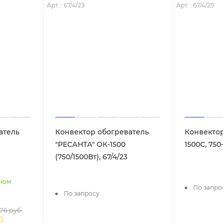
Арт. : 67/4/23
Арт. : 67/4/29
атель
Конвектор обогреватель
Конвектор
"РЕСАНТА" ОК-1500
1500С, 750-
(750/1500Вт), 67/4/23
нном
По запро
По запросу
776
руб.