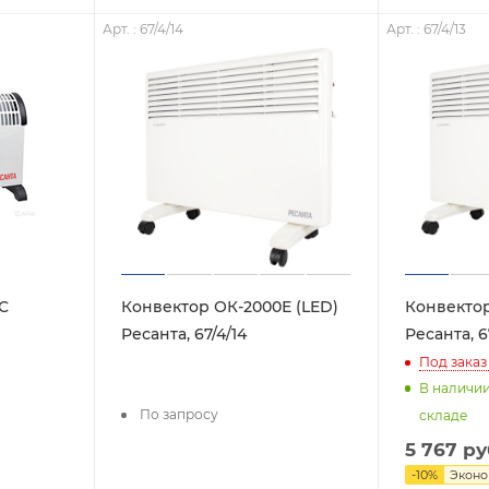
Арт. : 67/4/14
Арт. : 67/4/13
С
Конвектор ОК-2000Е (LED)
Конвектор
Ресанта, 67/4/14
Ресанта, 6
Под заказ
В наличи
По запросу
складе
5 767
ру
-
10
%
Экон