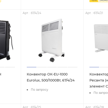
-
10
%
Экон
Арт. : 67/4/24
Арт. : 67/4/21
Ч
Конвектор ОК-EU-1000
Конвекто
Eurolux, 500/1000Вт, 67/4/24
Ресанта (
элемент С
По запросу
По запро
Арт. : 67/4/25
Арт. : 67/4/28