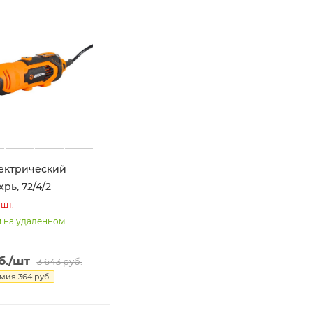
ектрический
хрь, 72/4/2
шт.
и на удаленном
б.
/шт
3 643
руб.
омия
364
руб.