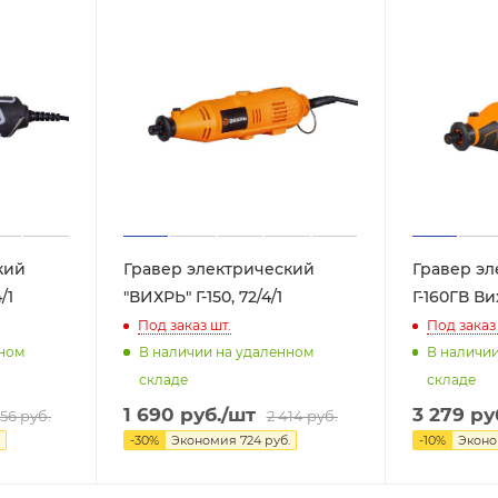
кий
Гравер электрический
Гравер эл
/1
"ВИХРЬ" Г-150, 72/4/1
Г-160ГВ Ви
Под заказ
шт.
Под заказ
нном
В наличии на удаленном
В наличи
складе
складе
1 690
руб.
/шт
3 279
ру
856
руб.
2 414
руб.
-
30
%
Экономия
724
руб.
-
10
%
Экон