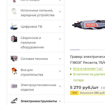
Источники питания,
зарядные устройства
Цифровое ТВ
Сварочное и
паяльное
оборудование
Гравер электричес
Силовая техника
Г-180ЭГ Ресанта, 75/4
Есть в наличии: 1
шт.
Всё для
В наличии на удале
строительства
складе
Электроустановочные
5 270
руб.
/шт
5 
изделия
-
10
%
Экономия
586
руб.
Электроинструменты