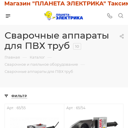
Магазин "ПЛАНЕТА ЭЛЕКТРИКА" Таксимо:
Сварочные аппараты
для ПВХ труб
10
—
—
Главная
Каталог
—
Сварочное и паяльное оборудование
Сварочные аппараты для ПВХ труб
ФИЛЬТР
Арт. : 65/55
Арт. : 65/54