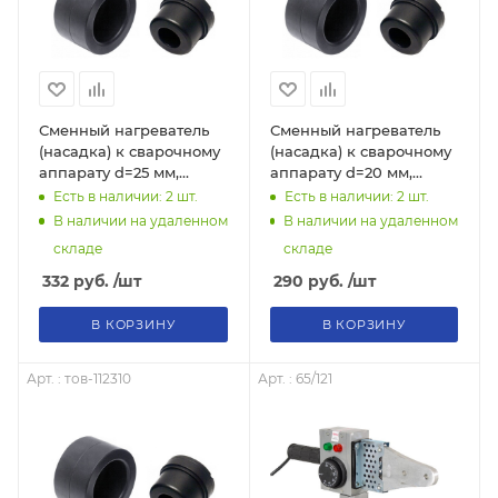
Сменный нагреватель
Сменный нагреватель
(насадка) к сварочному
(насадка) к сварочному
аппарату d=25 мм,
аппарату d=20 мм,
тов-112312
тов-034836
Есть в наличии: 2
шт.
Есть в наличии: 2
шт.
В наличии на удаленном
В наличии на удаленном
складе
складе
332
руб.
/шт
290
руб.
/шт
В КОРЗИНУ
В КОРЗИНУ
Арт. : тов-112310
Арт. : 65/121