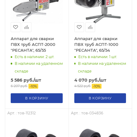
Аппарат для сварки
Аппарат для сварки
ПВХ труб АСПТ-2000
ПВХ труб АСПТ-1000
"РЕСАНТА", 65/55
"РЕСАНТА", 65/54
Есть в наличии: 2
шт.
Есть в наличии: 1
шт.
В наличии на удаленном
В наличии на удаленном
складе
складе
5 586
руб.
/шт
4 070
руб.
/шт
6 207
руб.
4 522
руб.
-
10
%
-
10
%
В КОРЗИНУ
В КОРЗИНУ
Арт. : тов-112312
Арт. : тов-034836