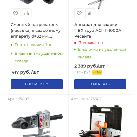
Сменный нагреватель
Аппарат для сварки
(насадка) к сварочному
ПВХ труб АСПТ-1000А
аппарату d=32 мм,
Ресанта
тов-112314
Под заказ
шт.
Есть в наличии: 1
шт.
В наличии на удаленном
В наличии на удаленном
складе
складе
2 389
руб.
/шт
417
руб.
/шт
2 654
руб.
-
10
%
В КОРЗИНУ
ЗАКАЗАТЬ
Арт. : 65/107
Арт. : тов-175302