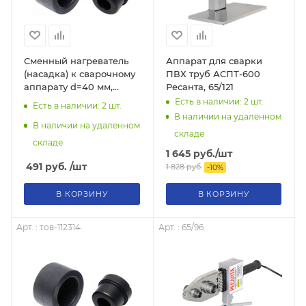
Сменный нагреватель
Аппарат для сварки
(насадка) к сварочному
ПВХ труб АСПТ-600
аппарату d=40 мм,
Ресанта, 65/121
тов-112310
Есть в наличии: 2
шт.
Есть в наличии: 2
шт.
В наличии на удаленном
В наличии на удаленном
складе
складе
1 645
руб.
/шт
491
руб.
/шт
1 828
руб.
-
10
%
В КОРЗИНУ
В КОРЗИНУ
Арт. : тов-112314
Арт. : 65/96