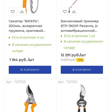
Секатор "ВИХРЬ",
Бензиновый триммер
200мм., возвратная
БТР-1900Р Ресанта, (с
пружина, храповый
антивибрационной
механизм,тефлоновое
системой), 70/2/38
Есть в наличии: 1
шт.
Есть в наличии: 4
шт.
покр.,металл.обрезиненные
В наличии на удаленном
рукоятки 73/7/3/3
В наличии на удаленном
складе
складе
12 291
руб.
/шт
1 164
руб.
/шт
13 657
руб.
-
10
%
В КОРЗИНУ
В КОРЗИНУ
Арт. : 73/7/3/2
Арт. : 73/7/3/1