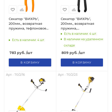
Секатор "ВИХРЬ",
Секатор "ВИХРЬ",
200мм., возвратная
200мм., возвратная
пружина, тефлоновое
пружина,
покрытие,
обрезиненные рукоятки
Есть в наличии: 4
шт.
эргономичные
чёрные 73/7/3/1
В наличии на удаленном
Есть в наличии: 4
шт.
обрезиненные рукоятки
складе
73/7/3/2
783
руб.
/шт
809
руб.
/шт
В КОРЗИНУ
В КОРЗИНУ
Арт. : 70/2/16
Арт. : 70/2/23