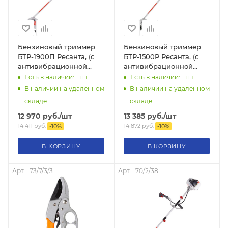
Бензиновый триммер
Бензиновый триммер
БТР-1900П Ресанта, (с
БТР-1500Р Ресанта, (с
антивибрационной
антивибрационной
системой), 70/2/39
системой), 70/2/36
Есть в наличии: 1
шт.
Есть в наличии: 1
шт.
В наличии на удаленном
В наличии на удаленном
складе
складе
12 970
руб.
/шт
13 385
руб.
/шт
14 411
руб.
14 872
руб.
-
10
%
-
10
%
В КОРЗИНУ
В КОРЗИНУ
Арт. : 73/7/3/3
Арт. : 70/2/38