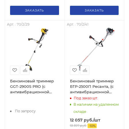
ЗАКАЗАТЬ
ЗАКАЗАТЬ
Арт. : 70/2/29
Арт. : 70/2/41
Бензиновый триммер
Бензиновый триммер
GGT-2900S PRO (с
БТР-2500П Ресанта, (с
антивибрационной
антивибрационной
системой) Huter, шт,
системой), 70/2/41
Под заказ
шт.
70/2/29
В наличии на удаленном
По запросу
складе
12 057
руб.
/шт
13 397
руб.
-
10
%