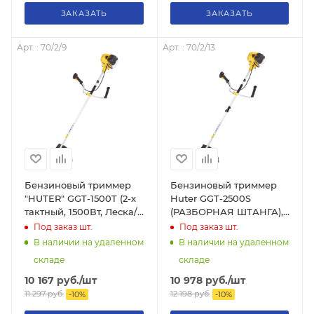
ЗАКАЗАТЬ
ЗАКАЗАТЬ
Арт. : 70/2/9
Арт. : 70/2/13
Бензиновый триммер
Бензиновый триммер
"HUTER" GGT-1500T (2-х
Huter GGT-2500S
тактный, 1500Вт, Леска/
(РАЗБОРНАЯ ШТАНГА),
нож, бензин АИ-92 +
70/2/13
Под заказ
шт.
Под заказ
шт.
Масло, 6 кг), 70/2/9
В наличии на удаленном
В наличии на удаленном
складе
складе
10 167
руб.
/шт
10 978
руб.
/шт
11 297
руб.
12 198
руб.
-
10
%
-
10
%