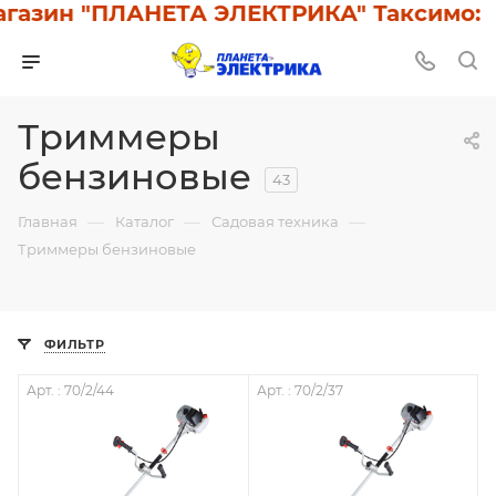
зин "ПЛАНЕТА ЭЛЕКТРИКА" Таксимо: У н
Триммеры
бензиновые
43
—
—
—
Главная
Каталог
Садовая техника
Триммеры бензиновые
ФИЛЬТР
Арт. : 70/2/44
Арт. : 70/2/37