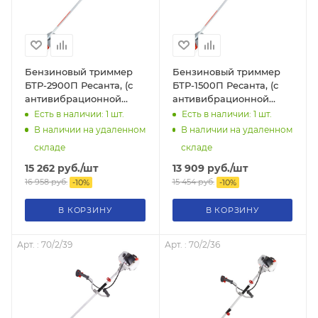
Бензиновый триммер
Бензиновый триммер
БТР-2900П Ресанта, (с
БТР-1500П Ресанта, (с
антивибрационной
антивибрационной
системой), 70/2/44
системой), 70/2/37
Есть в наличии: 1
шт.
Есть в наличии: 1
шт.
В наличии на удаленном
В наличии на удаленном
складе
складе
15 262
руб.
/шт
13 909
руб.
/шт
16 958
руб.
15 454
руб.
-
10
%
-
10
%
В КОРЗИНУ
В КОРЗИНУ
Арт. : 70/2/39
Арт. : 70/2/36