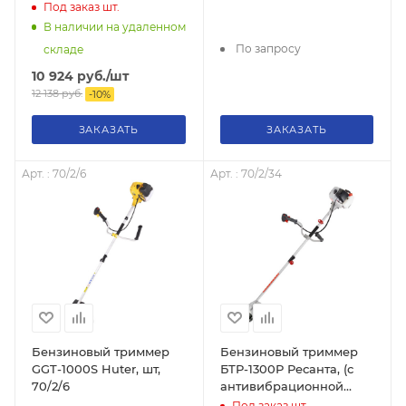
70/2/8
системой) Huter, 70/2/30
Под заказ
шт.
В наличии на удаленном
По запросу
складе
10 924
руб.
/шт
12 138
руб.
-
10
%
ЗАКАЗАТЬ
ЗАКАЗАТЬ
Арт. : 70/2/6
Арт. : 70/2/34
Бензиновый триммер
Бензиновый триммер
GGT-1000S Huter, шт,
БТР-1300Р Ресанта, (с
70/2/6
антивибрационной
системой), 70/2/34
Под заказ
шт.