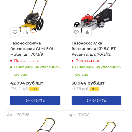
Газонокосилка
Газонокосилка
бензиновая GLM-5.0L
бензиновая КР-5.0 БТ
Huter, шт, 70/3/9
Ресанта, шт, 70/3/12
Под заказ
шт.
Под заказ
шт.
В наличии на удаленном
В наличии на удаленном
складе
складе
42 794
руб.
/шт
38 944
руб.
/шт
47 549
руб.
43 271
руб.
-
10
%
-
10
%
ЗАКАЗАТЬ
ЗАКАЗАТЬ
Арт. : 70/3/16
Арт. : 70/3/8