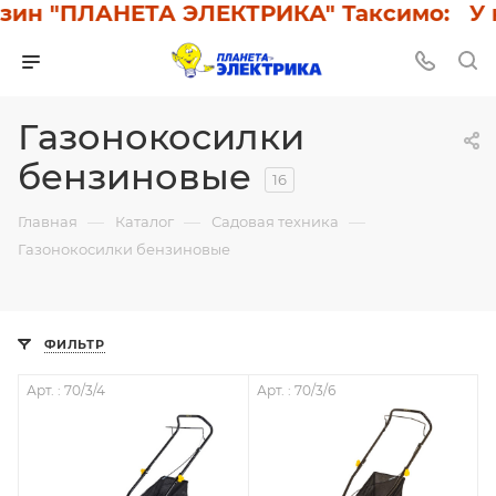
н "ПЛАНЕТА ЭЛЕКТРИКА" Таксимо: У нас
Газонокосилки
бензиновые
16
—
—
—
Главная
Каталог
Садовая техника
Газонокосилки бензиновые
ФИЛЬТР
Арт. : 70/3/4
Арт. : 70/3/6