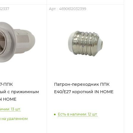
32337
Арт. : 4690612032399
7-ППК
Патрон-переходник ППК
вый с прижимным
Е40/Е27 короткий IN HOME
IN HOME
ичии: 13
шт.
Есть в наличии: 12
шт.
и на удаленном