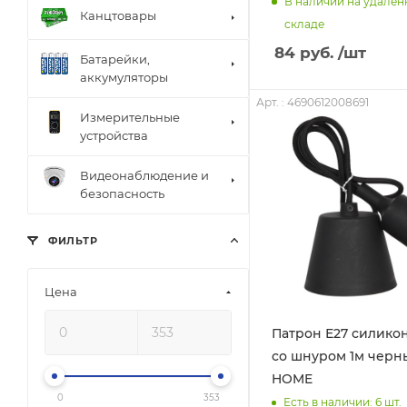
В наличии на удале
Канцтовары
складе
84
руб.
/шт
Батарейки,
аккумуляторы
Арт. : 4690612008691
Измерительные
устройства
Видеонаблюдение и
безопасность
ФИЛЬТР
Цена
Патрон Е27 силико
со шнуром 1м черн
HOME
0
353
Есть в наличии: 6
шт.