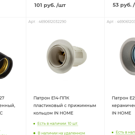
53
руб.
101
руб.
/шт
Арт. : 4690612032290
Арт. : 46906120
27
Патрон Е14-ППК
Патрон Е2
енный,
пластиковый с прижимным
керамиче
КС
кольцом IN HOME
IN HOME
Есть в наличии: 10
шт.
.
Есть в нал
В наличии на удаленном