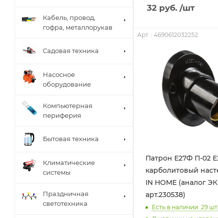
32
руб.
/шт
Кабель, провод,
гофра, металлорукав
Арт. : 4690612032252
Садовая техника
Насосное
оборудование
Компьютерная
периферия
Бытовая техника
Патрон Е27Ф П-02 Е
Климатические
карболитовый наст
системы
IN HOME (аналог Э
Праздничная
арт.230538)
светотехника
Есть в наличии: 29
шт