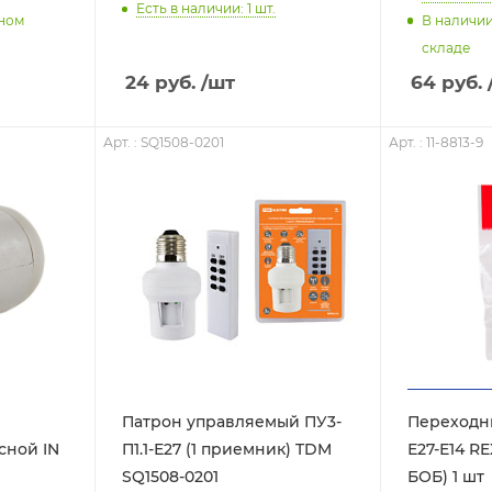
Есть в наличии: 1
шт.
нном
В наличи
складе
24
руб.
/шт
64
руб.
Арт. : SQ1508-0201
Арт. : 11-8813-9
Патрон управляемый ПУ3-
Переходн
сной IN
П1.1-Е27 (1 приемник) TDM
Е27-Е14 R
SQ1508-0201
БОБ) 1 шт