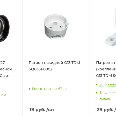
Е27
Патрон накидной G13 TDM
Патрон в
весной
SQ0351-0002
(креплени
С арт.
G13 TDM S
Есть в нал
.
Есть в наличии: 67
шт.
В наличи
нном
складе
29
руб.
19
руб.
/шт