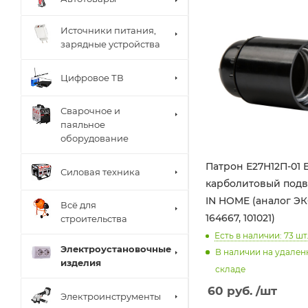
Источники питания,
зарядные устройства
Цифровое ТВ
Сварочное и
паяльное
оборудование
Патрон Е27Н12П-01 
Силовая техника
карболитовый под
IN HOME (аналог ЭК
Всё для
164667, 101021)
строительства
Есть в наличии: 73
шт
Электроустановочные
В наличии на удале
изделия
складе
60
руб.
/шт
Электроинструменты