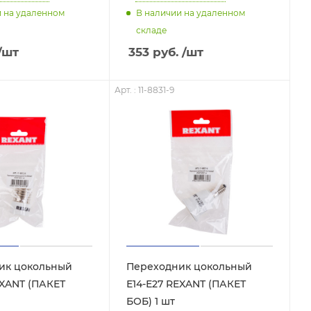
и на удаленном
В наличии на удаленном
складе
/шт
353
руб.
/шт
Арт. : 11-8831-9
ик цокольный
Переходник цокольный
EXANT (ПАКЕТ
Е14-Е27 REXANT (ПАКЕТ
БОБ) 1 шт