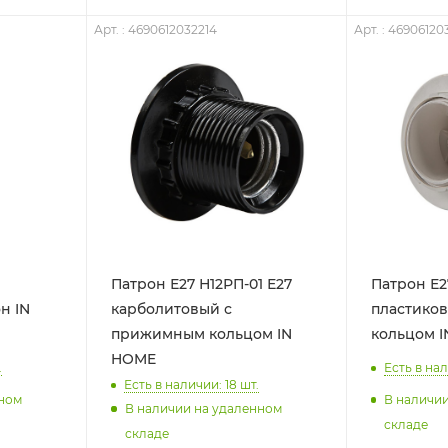
Арт. : 4690612032214
Арт. : 46906120
Патрон Е27 Н12РП-01 Е27
Патрон Е2
н IN
карболитовый с
пластико
прижимным кольцом IN
кольцом 
HOME
.
Есть в нал
Есть в наличии: 18
шт.
нном
В наличи
В наличии на удаленном
складе
складе