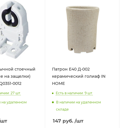
тычной стоечный
Патрон Е40 Д-002
е на защелки)
керамический голиаф IN
Q0351-0012
HOME
ичии: 27
шт.
Есть в наличии: 9
шт.
и на удаленном
В наличии на удаленном
складе
/шт
147
руб.
/шт