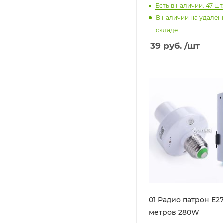
Есть в наличии: 47
шт
В наличии на удале
складе
39
руб.
/шт
01 Радио патрон E27
метров 280W