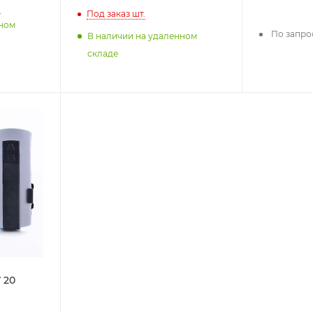
.
Под заказ
шт.
нном
По запро
В наличии на удаленном
складе
 20