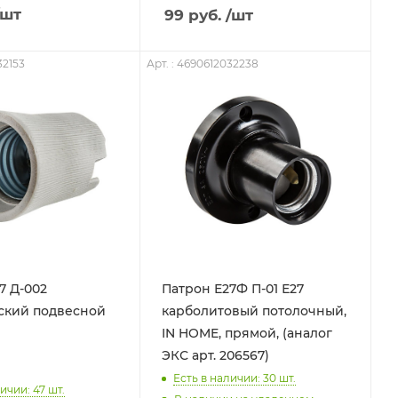
/шт
99
руб.
/шт
32153
Арт. : 4690612032238
7 Д-002
Патрон Е27Ф П-01 Е27
ский подвесной
карболитовый потолочный,
IN HOME, прямой, (аналог
ЭКС арт. 206567)
Есть в наличии: 30
шт.
ичии: 47
шт.