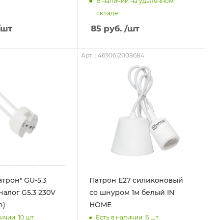
В наличии на удаленном
складе
/шт
85
руб.
/шт
Арт. : 4690612008684
атрон" GU-5.3
Патрон Е27 силиконовый
ог G5.3 230V
со шнуром 1м белый IN
n)
HOME
ичии: 10
шт.
Есть в наличии: 6
шт.