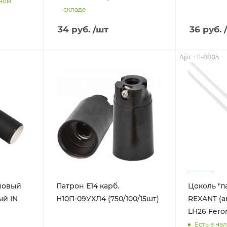
нном
складе
34
руб.
/шт
36
руб.
Арт. : 11-8805
новый
Патрон Е14 карб.
Цоколь "п
ый IN
Н10П-09УХЛ4 (750/100/15шт)
REXANT (анал
LH26 Fero
Есть в нал