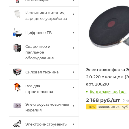
Источники питания,
зарядные устройства
Цифровое ТВ
Сварочное и
паяльное
оборудование
Электроконфорка Э
Силовая техника
2,0-220 с кольцом (
арт. 206210
Всё для
Есть в наличии: 1
шт.
строительства
2 168
руб.
/шт
2 4
Электроустановочные
-
10
%
Экономия
241
руб.
изделия
Электроинструменты