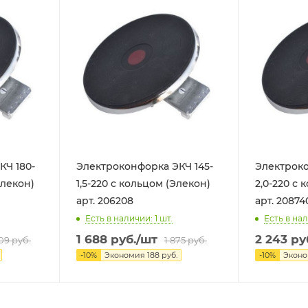
КЧ 180-
Электроконфорка ЭКЧ 145-
Электроко
Элекон)
1,5-220 с кольцом (Элекон)
2,0-220 с 
арт. 206208
арт. 20874
Есть в наличии: 1
шт.
Есть в нал
1 688
руб.
/шт
2 243
ру
09
руб.
1 875
руб.
-
10
%
Экономия
188
руб.
-
10
%
Экон