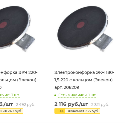
нфорка ЭКЧ 220-
Электроконфорка ЭКЧ 180-
кольцом (Элекон)
1,5-220 с кольцом (Элекон)
0
арт. 206209
ичии: 3
шт.
Есть в наличии: 1
шт.
б.
/шт
2 116
руб.
/шт
2 492
руб.
2 351
руб.
омия
249
руб.
-
10
%
Экономия
235
руб.