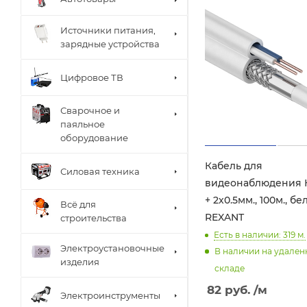
Источники питания,
зарядные устройства
Цифровое ТВ
Сварочное и
паяльное
оборудование
Кабель для
Силовая техника
видеонаблюдения 
+ 2х0.5мм., 100м., б
Всё для
REXANT
строительства
Есть в наличии: 319
м.
Электроустановочные
В наличии на удале
изделия
складе
82
руб.
/м
Электроинструменты