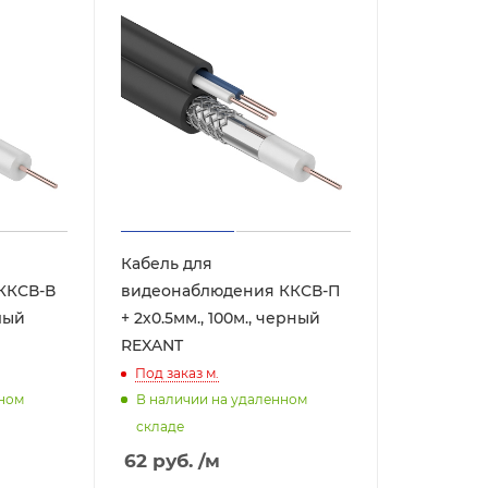
Кабель для
ККСВ-В
видеонаблюдения ККСВ-П
елый
+ 2х0.5мм., 100м., черный
REXANT
Под заказ
м.
нном
В наличии на удаленном
складе
62
руб.
/м