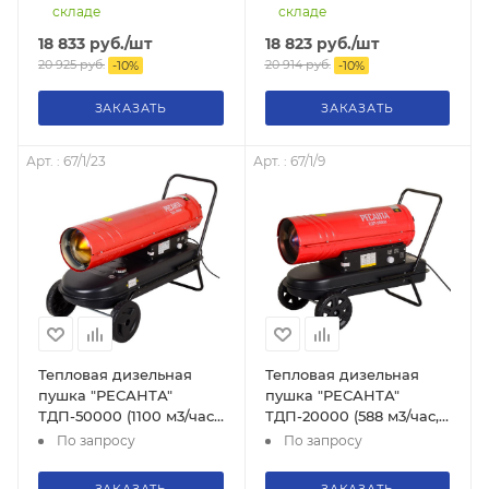
складе
складе
18 833
руб.
/шт
18 823
руб.
/шт
20 925
руб.
20 914
руб.
-
10
%
-
10
%
ЗАКАЗАТЬ
ЗАКАЗАТЬ
Арт. : 67/1/23
Арт. : 67/1/9
Тепловая дизельная
Тепловая дизельная
пушка "РЕСАНТА"
пушка "РЕСАНТА"
ТДП-50000 (1100 м3/час,
ТДП-20000 (588 м3/час,
50кВт, расход 4кг/час)
20кВт, расход 1,85л/час),
По запросу
По запросу
67/1/9