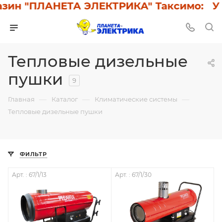
ин "ПЛАНЕТА ЭЛЕКТРИКА" Таксимо: У на
Тепловые дизельные
пушки
9
—
—
—
Главная
Каталог
Климатические системы
Тепловые дизельные пушки
ФИЛЬТР
Арт. : 67/1/13
Арт. : 67/1/30