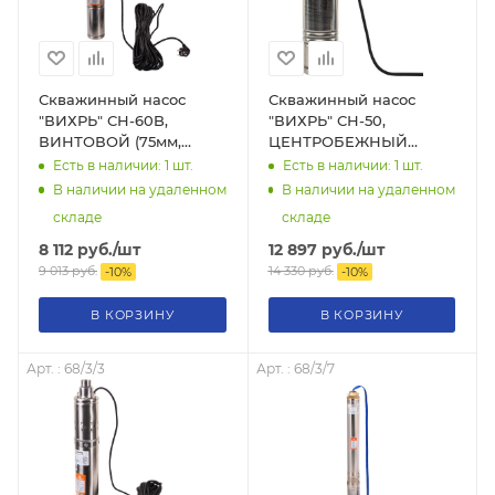
Скважинный насос
Скважинный насос
"ВИХРЬ" СН-60B,
"ВИХРЬ" СН-50,
ВИНТОВОЙ (75мм,
ЦЕНТРОБЕЖНЫЙ
370Вт, 1500 л/час, 60
(102мм, 750Вт, 2400 л/
Есть в наличии: 1
шт.
Есть в наличии: 1
шт.
метров), 68/3/8
час, 50 метров), 68/3/4
В наличии на удаленном
В наличии на удаленном
складе
складе
8 112
руб.
/шт
12 897
руб.
/шт
9 013
руб.
14 330
руб.
-
10
%
-
10
%
В КОРЗИНУ
В КОРЗИНУ
Арт. : 68/3/3
Арт. : 68/3/7