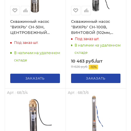
Скважинный насос
Скважинный насос
"ВИХРЬ" СН-50Н,
"ВИХРЬ" СН-100B,
ЦЕНТРОБЕЖНЫЙ
ВИНТОВОЙ (102мм,
(100мм, 600Вт, 3600 л/
1100Вт, 2400 л/час, 100
Под заказ
шт.
Под заказ
шт.
час, 50 метров), 68/3/2
метров), 68/3/5
В наличии на удаленном
складе
В наличии на удаленном
складе
10 463
руб.
/шт
11 626
руб.
-
10
%
ЗАКАЗАТЬ
ЗАКАЗАТЬ
Арт. : 68/3/4
Арт. : 68/3/6