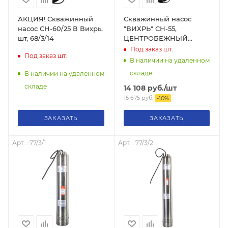
АКЦИЯ! Скважинный
Скважинный насос
насос СН-60/25 В Вихрь,
"ВИХРЬ" СН-55,
шт, 68/3/14
ЦЕНТРОБЕЖНЫЙ
(100мм, 550Вт, 5700 л/
Под заказ
шт.
Под заказ
шт.
час, 55 метров), 68/3/9
В наличии на удаленном
складе
В наличии на удаленном
складе
14 108
руб.
/шт
15 675
руб.
-
10
%
ЗАКАЗАТЬ
ЗАКАЗАТЬ
Арт. : 77/3/1
Арт. : 77/3/2