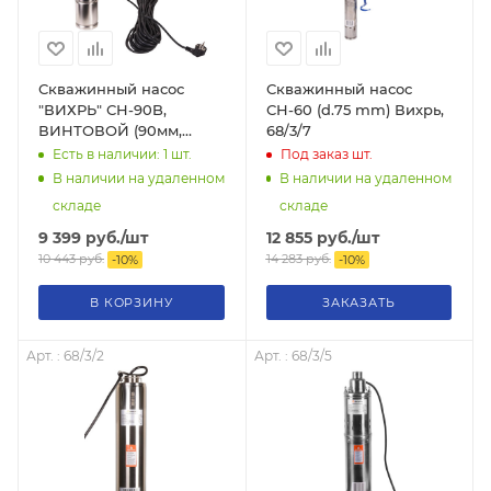
Скважинный насос
Скважинный насос
"ВИХРЬ" СН-90B,
СН-60 (d.75 mm) Вихрь,
ВИНТОВОЙ (90мм,
68/3/7
550Вт, 1500 л/час,
Есть в наличии: 1
шт.
Под заказ
шт.
90метров), 68/3/3
В наличии на удаленном
В наличии на удаленном
складе
складе
9 399
руб.
/шт
12 855
руб.
/шт
10 443
руб.
14 283
руб.
-
10
%
-
10
%
В КОРЗИНУ
ЗАКАЗАТЬ
Арт. : 68/3/2
Арт. : 68/3/5