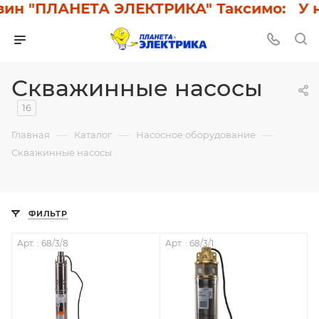
н "ПЛАНЕТА ЭЛЕКТРИКА" Таксимо: У нас
Скважинные насосы
16
—
—
—
Главная
Каталог
Насосное оборудование
Скважинные насосы
ФИЛЬТР
Арт. : 68/3/8
Арт. : 68/3/1