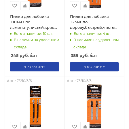
Пилки для лобзика
Пилки для лобзика
Т101АО по
Т234Х по
ламинату,чистый,криволинейный
дереву,быстрый,чистый
рез 76х50мм (2 шт)
рез,прогресс. зуб
Есть в наличии: 10
шт.
Есть в наличии: 4
шт.
73/10/5/3 "ВИХРЬ"
116х90мм (2 шт) 73/10/5/11
В наличии на удаленном
В наличии на удаленном
"ВИХРЬ"
складе
складе
245
руб.
/шт
389
руб.
/шт
В КОРЗИНУ
В КОРЗИНУ
Арт. : 73/10/5/6
Арт. : 73/10/5/5