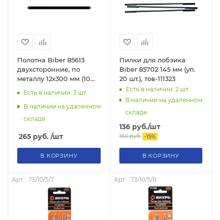
Полотна Biber 85613
Пилки для лобзика
двухсторонние, по
Biber 85702 145 мм (уп.
металлу 12х300 мм (10
20 шт.), тов-111323
шт.), тов-080741
Есть в наличии: 2
шт.
Есть в наличии: 3
шт.
В наличии на удаленном
В наличии на удаленном
складе
складе
136
руб.
/шт
265
руб.
/шт
160
руб.
-
15
%
В КОРЗИНУ
В КОРЗИНУ
Арт. : 73/10/5/7
Арт. : 73/10/5/8