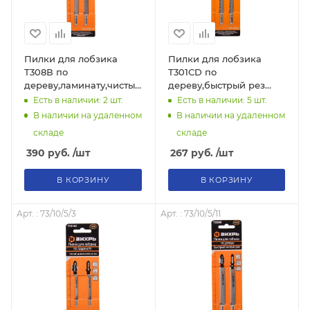
Пилки для лобзика
Пилки для лобзика
Т308В по
Т301CD по
дереву,ламинату,чистый
дереву,быстрый рез
рез 116x90мм (2 шт)
116х90мм (2 шт) 73/10/5/9
Есть в наличии: 2
шт.
Есть в наличии: 5
шт.
73/10/5/10 "ВИХРЬ"
"ВИХРЬ"
В наличии на удаленном
В наличии на удаленном
складе
складе
390
руб.
/шт
267
руб.
/шт
В КОРЗИНУ
В КОРЗИНУ
Арт. : 73/10/5/3
Арт. : 73/10/5/11