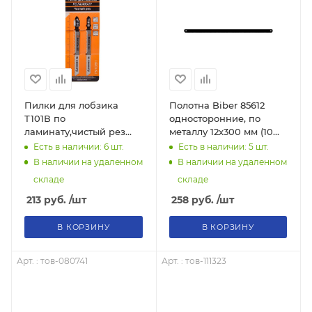
Пилки для лобзика
Полотна Biber 85612
Т101В по
односторонние, по
ламинату,чистый рез
металлу 12х300 мм (10
100х75мм (2 шт) 73/10/5/1
шт.), тов-080740
Есть в наличии: 6
шт.
Есть в наличии: 5
шт.
"ВИХРЬ"
В наличии на удаленном
В наличии на удаленном
складе
складе
213
руб.
/шт
258
руб.
/шт
В КОРЗИНУ
В КОРЗИНУ
Арт. : тов-080741
Арт. : тов-111323