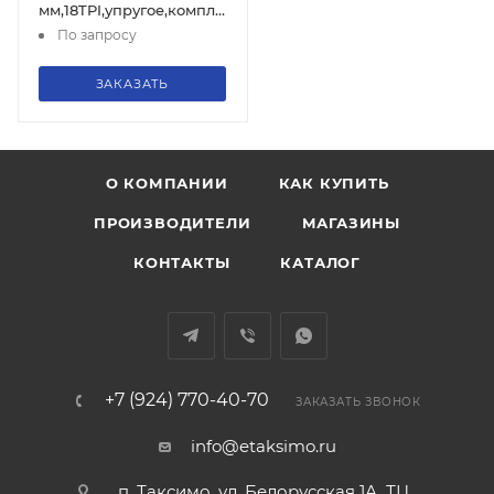
мм,18TPI,упругое,компл-2
шт.(1уп-20
По запросу
ком,1кор-200ком), 119003
ЗАКАЗАТЬ
О КОМПАНИИ
КАК КУПИТЬ
ПРОИЗВОДИТЕЛИ
МАГАЗИНЫ
КОНТАКТЫ
КАТАЛОГ
+7 (924) 770-40-70
ЗАКАЗАТЬ ЗВОНОК
info@etaksimo.ru
п. Таксимо, ул. Белорусская 1А, ТЦ