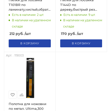
Т101ВR по
Т144D по
ламинату,чистый,обратный
дереву,быстрый рез
рез 100х75мм (2шт)
100х75мм (2шт) 73/10/5/2
Есть в наличии: 2
шт.
Есть в наличии: 9
шт.
73/10/5/4 "ВИХРЬ"
"ВИХРЬ"
В наличии на удаленном
В наличии на удаленном
складе
складе
212
руб.
/шт
170
руб.
/шт
В КОРЗИНУ
В КОРЗИНУ
Арт. : 119003
Полотна для ножовки
по метал. Ultima,300