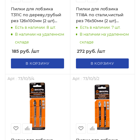
Пилки для лобзика
Пилки для лобзика
Т311C по дереву,грубый
Т118A по стали,чистый
рез 126х100мм (2 шт)
рез 76х50мм (2 шт)
73/10/5/6 "ВИХРЬ"
73/10/5/5 "ВИХРЬ"
Есть в наличии: 8
шт.
Есть в наличии: 7
шт.
В наличии на удаленном
В наличии на удаленном
складе
складе
185
руб.
/шт
272
руб.
/шт
В КОРЗИНУ
В КОРЗИНУ
Арт. : 73/10/5/4
Арт. : 73/10/5/2
Пилки для лобзика
Пилки для лобзика