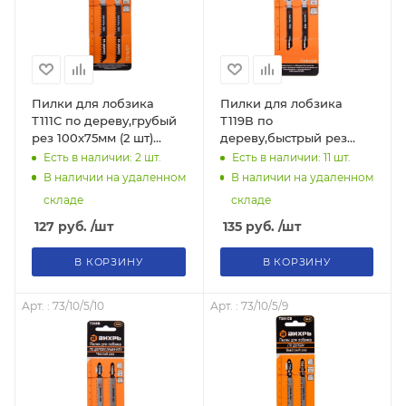
Пилки для лобзика
Пилки для лобзика
Т111C по дереву,грубый
Т119В по
рез 100х75мм (2 шт)
дереву,быстрый рез
73/10/5/7 "ВИХРЬ"
76х50мм (2 шт) 73/10/5/8
Есть в наличии: 2
шт.
Есть в наличии: 11
шт.
"ВИХРЬ"
В наличии на удаленном
В наличии на удаленном
складе
складе
127
руб.
/шт
135
руб.
/шт
В КОРЗИНУ
В КОРЗИНУ
Арт. : 73/10/5/10
Арт. : 73/10/5/9